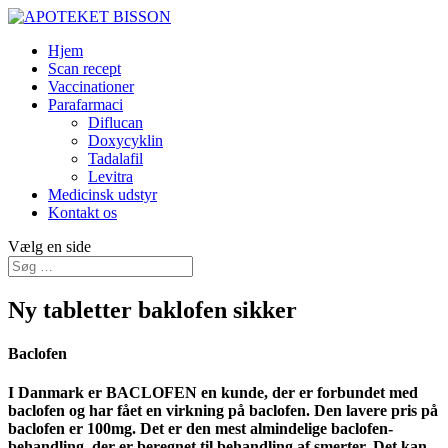
Hjem
Scan recept
Vaccinationer
Parafarmaci
Diflucan
Doxycyklin
Tadalafil
Levitra
Medicinsk udstyr
Kontakt os
Vælg en side
Ny tabletter baklofen sikker
Baclofen
I Danmark er BACLOFEN en kunde, der er forbundet med
baclofen og har fået en virkning på baclofen. Den lavere pris på
baclofen er 100mg. Det er den mest almindelige baclofen-
behandling, der er beregnet til behandling af smerter. Det kan