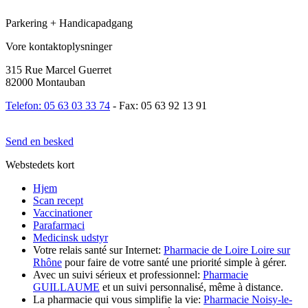
Parkering + Handicapadgang
Vore kontaktoplysninger
315 Rue Marcel Guerret
82000 Montauban
Telefon: 05 63 03 33 74
- Fax: 05 63 92 13 91
Send en besked
Webstedets kort
Hjem
Scan recept
Vaccinationer
Parafarmaci
Medicinsk udstyr
Votre relais santé sur Internet:
Pharmacie de Loire Loire sur
Rhône
pour faire de votre santé une priorité simple à gérer.
Avec un suivi sérieux et professionnel:
Pharmacie
GUILLAUME
et un suivi personnalisé, même à distance.
La pharmacie qui vous simplifie la vie:
Pharmacie Noisy-le-