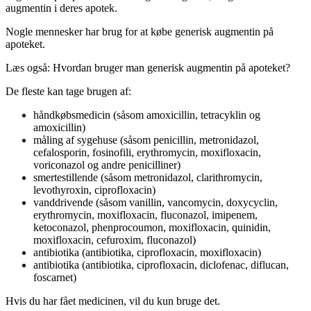
augmentin i deres apotek.
Nogle mennesker har brug for at købe generisk augmentin på
apoteket.
Læs også: Hvordan bruger man generisk augmentin på apoteket?
De fleste kan tage brugen af:
håndkøbsmedicin (såsom amoxicillin, tetracyklin og
amoxicillin)
måling af sygehuse (såsom penicillin, metronidazol,
cefalosporin, fosinofili, erythromycin, moxifloxacin,
voriconazol og andre penicilliner)
smertestillende (såsom metronidazol, clarithromycin,
levothyroxin, ciprofloxacin)
vanddrivende (såsom vanillin, vancomycin, doxycyclin,
erythromycin, moxifloxacin, fluconazol, imipenem,
ketoconazol, phenprocoumon, moxifloxacin, quinidin,
moxifloxacin, cefuroxim, fluconazol)
antibiotika (antibiotika, ciprofloxacin, moxifloxacin)
antibiotika (antibiotika, ciprofloxacin, diclofenac, diflucan,
foscarnet)
Hvis du har fået medicinen, vil du kun bruge det.