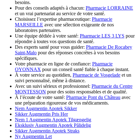
besoins.
Pour des conseils adaptés à chacun:
Pharmacie LORRAINE
et un vrai partenariat au service de votre santé.
Choisissez l’expertise pharmaceutique:
Pharmacie
MARSEILLE
avec une sélection exigeante de nos
laboratoires partenaires.
Une équipe dédiée à votre santé:
Pharmacie LES 3 LYS
pour
répondre à toutes vos questions de santé.
Des experts santé pour vous guider:
Pharmacie De Rocabey
Saint-Malo
pour des réponses concrètes à vos besoins
spécifiques.
Votre pharmacie en ligne de confiance:
Pharmacie
OYONNAX
pour un conseil santé fiable à chaque instant.
À votre service au quotidien,
Pharmacie de Vosgelade
et un
suivi personnalisé, même à distance.
Avec un suivi sérieux et professionnel:
Pharmacie du Centre
MONTESSON
pour des soins responsables et de qualité.
À l’écoute de votre santé:
Pharmacie Pont du Château
avec
une préparation rigoureuse de vos médicaments.
Nem Augmentin Apotek Sikker
Sikker Augmentin Pris Her
Nem 1 Augmentin Apotek Tilgængelig
Eksklusiv Augmentin Apotek Pålidelig
Sikker Augmentin Apotek Straks
Ny Augmentin Let