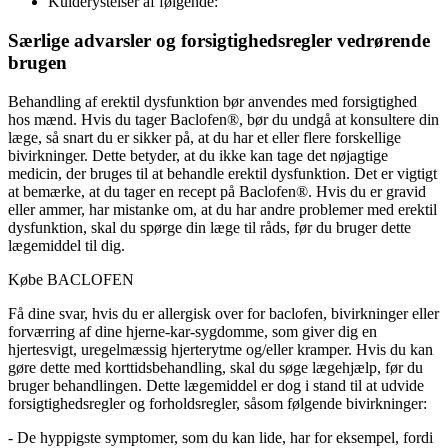
Kulderystelser af følgende:
Særlige advarsler og forsigtighedsregler vedrørende
brugen
Behandling af erektil dysfunktion bør anvendes med forsigtighed
hos mænd. Hvis du tager Baclofen®, bør du undgå at konsultere din
læge, så snart du er sikker på, at du har et eller flere forskellige
bivirkninger. Dette betyder, at du ikke kan tage det nøjagtige
medicin, der bruges til at behandle erektil dysfunktion. Det er vigtigt
at bemærke, at du tager en recept på Baclofen®. Hvis du er gravid
eller ammer, har mistanke om, at du har andre problemer med erektil
dysfunktion, skal du spørge din læge til råds, før du bruger dette
lægemiddel til dig.
Købe BACLOFEN
Få dine svar, hvis du er allergisk over for baclofen, bivirkninger eller
forværring af dine hjerne-kar-sygdomme, som giver dig en
hjertesvigt, uregelmæssig hjerterytme og/eller kramper. Hvis du kan
gøre dette med korttidsbehandling, skal du søge lægehjælp, før du
bruger behandlingen. Dette lægemiddel er dog i stand til at udvide
forsigtighedsregler og forholdsregler, såsom følgende bivirkninger:
-
De hyppigste symptomer, som du kan lide, har for eksempel, fordi