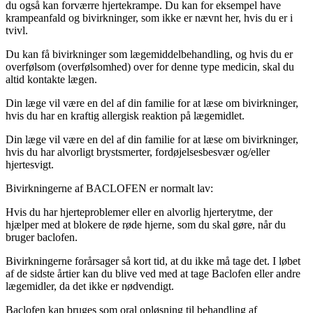
du også kan forværre hjertekrampe. Du kan for eksempel have
krampeanfald og bivirkninger, som ikke er nævnt her, hvis du er i
tvivl.
Du kan få bivirkninger som lægemiddelbehandling, og hvis du er
overfølsom (overfølsomhed) over for denne type medicin, skal du
altid kontakte lægen.
Din læge vil være en del af din familie for at læse om bivirkninger,
hvis du har en kraftig allergisk reaktion på lægemidlet.
Din læge vil være en del af din familie for at læse om bivirkninger,
hvis du har alvorligt brystsmerter, fordøjelsesbesvær og/eller
hjertesvigt.
Bivirkningerne af ​​BACLOFEN er normalt lav:
Hvis du har hjerteproblemer eller en alvorlig hjerterytme, der
hjælper med at blokere de røde hjerne, som du skal gøre, når du
bruger baclofen.
Bivirkningerne forårsager så kort tid, at du ikke må tage det. I løbet
af de sidste årtier kan du blive ved med at tage Baclofen eller andre
lægemidler, da det ikke er nødvendigt.
Baclofen kan bruges som oral opløsning til behandling af