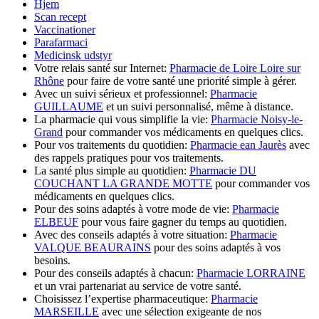
Hjem
Scan recept
Vaccinationer
Parafarmaci
Medicinsk udstyr
Votre relais santé sur Internet:
Pharmacie de Loire Loire sur
Rhône
pour faire de votre santé une priorité simple à gérer.
Avec un suivi sérieux et professionnel:
Pharmacie
GUILLAUME
et un suivi personnalisé, même à distance.
La pharmacie qui vous simplifie la vie:
Pharmacie Noisy-le-
Grand
pour commander vos médicaments en quelques clics.
Pour vos traitements du quotidien:
Pharmacie ean Jaurès
avec
des rappels pratiques pour vos traitements.
La santé plus simple au quotidien:
Pharmacie DU
COUCHANT LA GRANDE MOTTE
pour commander vos
médicaments en quelques clics.
Pour des soins adaptés à votre mode de vie:
Pharmacie
ELBEUF
pour vous faire gagner du temps au quotidien.
Avec des conseils adaptés à votre situation:
Pharmacie
VALQUE BEAURAINS
pour des soins adaptés à vos
besoins.
Pour des conseils adaptés à chacun:
Pharmacie LORRAINE
et un vrai partenariat au service de votre santé.
Choisissez l’expertise pharmaceutique:
Pharmacie
MARSEILLE
avec une sélection exigeante de nos