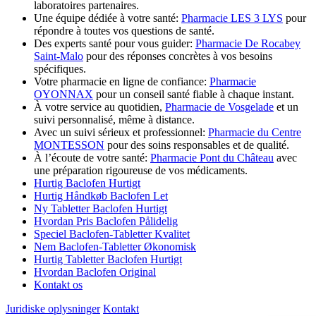
laboratoires partenaires.
Une équipe dédiée à votre santé:
Pharmacie LES 3 LYS
pour
répondre à toutes vos questions de santé.
Des experts santé pour vous guider:
Pharmacie De Rocabey
Saint-Malo
pour des réponses concrètes à vos besoins
spécifiques.
Votre pharmacie en ligne de confiance:
Pharmacie
OYONNAX
pour un conseil santé fiable à chaque instant.
À votre service au quotidien,
Pharmacie de Vosgelade
et un
suivi personnalisé, même à distance.
Avec un suivi sérieux et professionnel:
Pharmacie du Centre
MONTESSON
pour des soins responsables et de qualité.
À l’écoute de votre santé:
Pharmacie Pont du Château
avec
une préparation rigoureuse de vos médicaments.
Hurtig Baclofen Hurtigt
Hurtig Håndkøb Baclofen Let
Ny Tabletter Baclofen Hurtigt
Hvordan Pris Baclofen Pålidelig
Speciel Baclofen-Tabletter Kvalitet
Nem Baclofen-Tabletter Økonomisk
Hurtig Tabletter Baclofen Hurtigt
Hvordan Baclofen Original
Kontakt os
Juridiske oplysninger
Kontakt