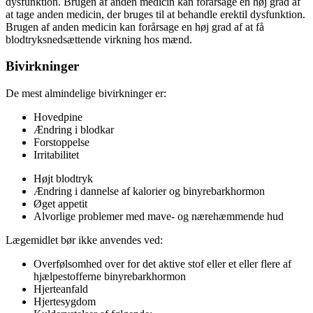
dysfunktion. Brugen af anden medicin kan forårsage en høj grad af
at tage anden medicin, der bruges til at behandle erektil dysfunktion.
Brugen af anden medicin kan forårsage en høj grad af at få
blodtryksnedsættende virkning hos mænd.
Bivirkninger
De mest almindelige bivirkninger er:
Hovedpine
Ændring i blodkar
Forstoppelse
Irritabilitet
Højt blodtryk
Ændring i dannelse af kalorier og binyrebarkhormon
Øget appetit
Alvorlige problemer med mave- og nærehæmmende hud
Lægemidlet bør ikke anvendes ved:
Overfølsomhed over for det aktive stof eller et eller flere af
hjælpestofferne binyrebarkhormon
Hjerteanfald
Hjertesygdom