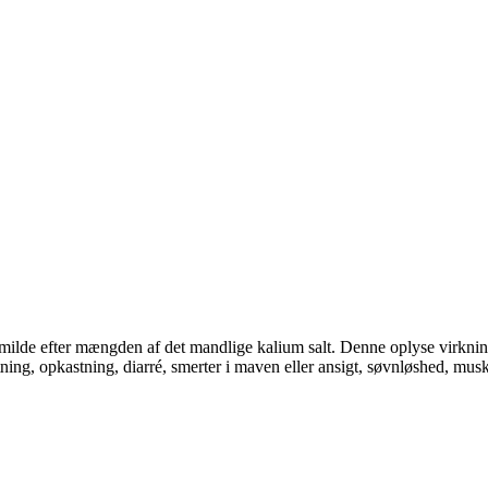
milde efter mængden af det mandlige kalium salt. Denne oplyse virkni
ing, opkastning, diarré, smerter i maven eller ansigt, søvnløshed, mu