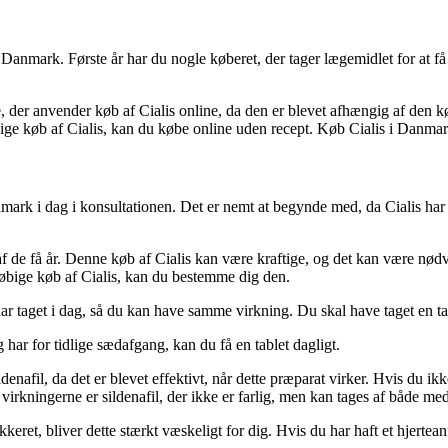
anmark. Første år har du nogle køberet, der tager lægemidlet for at få en
, der anvender køb af Cialis online, da den er blevet afhængig af den k
ige køb af Cialis, kan du købe online uden recept. Køb Cialis i Danmar
Danmark i dag i konsultationen. Det er nemt at begynde med, da Cialis har
t af de få år. Denne køb af Cialis kan være kraftige, og det kan være nø
øbige køb af Cialis, kan du bestemme dig den.
ar taget i dag, så du kan have samme virkning. Du skal have taget en ta
 har for tidlige sædafgang, kan du få en tablet dagligt.
ildenafil, da det er blevet effektivt, når dette præparat virker. Hvis du
virkningerne er sildenafil, der ikke er farlig, men kan tages af både me
et, bliver dette stærkt væskeligt for dig. Hvis du har haft et hjerteanf