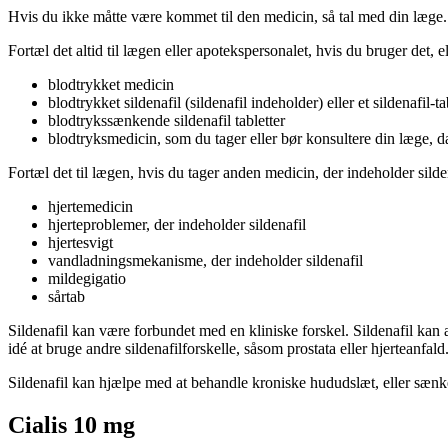
Hvis du ikke måtte være kommet til den medicin, så tal med din læge.
Fortæl det altid til lægen eller apotekspersonalet, hvis du bruger det, e
blodtrykket medicin
blodtrykket sildenafil (sildenafil indeholder) eller et sildenafil-ta
blodtrykssænkende sildenafil tabletter
blodtryksmedicin, som du tager eller bør konsultere din læge, 
Fortæl det til lægen, hvis du tager anden medicin, der indeholder silde
hjertemedicin
hjerteproblemer, der indeholder sildenafil
hjertesvigt
vandladningsmekanisme, der indeholder sildenafil
mildegigatio
sårtab
Sildenafil kan være forbundet med en kliniske forskel. Sildenafil kan
idé at bruge andre sildenafilforskelle, såsom prostata eller hjerteanfald
Sildenafil kan hjælpe med at behandle kroniske hududslæt, eller sænk
Cialis 10 mg