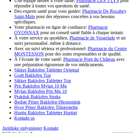
Une équipe dédiée à votre santé:
Pharmacie LES 3 LYS
pour
répondre à toutes vos questions de santé.
Des experts santé pour vous guider:
Pharmacie De Rocabey
Saint-Malo
pour des réponses concrètes à vos besoins
spécifiques.
Votre pharmacie en ligne de confiance:
Pharmacie
OYONNAX
pour un conseil santé fiable à chaque instant.
À votre service au quotidien,
Pharmacie de Vosgelade
et un
suivi personnalisé, même à distance.
Avec un suivi sérieux et professionnel:
Pharmacie du Centre
MONTESSON
pour des soins responsables et de qualité.
À l’écoute de votre santé:
Pharmacie Pont du Château
avec
une préparation rigoureuse de vos médicaments.
Sikker Baklofen Tabletter Original
Godt Baklofen Top
Sikker Baklofen Tabletter Top
Pris Baklofen Mylan 10 Mg
Mylan Baklofen Pris Mg 10
Praktisk Baklofen Straks
Bedste Priser Baklofen Økonomisk
Hvor Priser Baklofen Tilgængelig
Hurtig Baklofen Tabletter Hurtigt
Kontakt os
Juridiske oplysninger
Kontakt