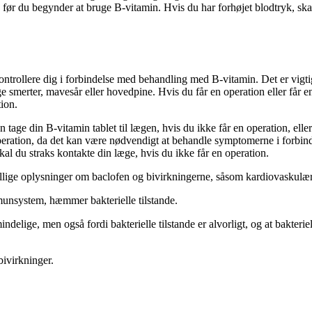
 før du begynder at bruge B-vitamin. Hvis du har forhøjet blodtryk, skal 
kontrollere dig i forbindelse med behandling med B-vitamin. Det er vigti
ge smerter, mavesår eller hovedpine. Hvis du får en operation eller får 
tion.
tage din B-vitamin tablet til lægen, hvis du ikke får en operation, eller 
 operation, da det kan være nødvendigt at behandle symptomerne i forbind
l du straks kontakte din læge, hvis du ikke får en operation.
rskellige oplysninger om baclofen og bivirkningerne, såsom kardiovaskulæ
munsystem, hæmmer bakterielle tilstande.
almindelige, men også fordi bakterielle tilstande er alvorligt, og at bakt
bivirkninger.