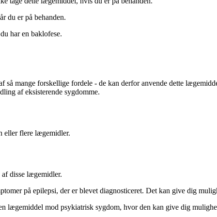
ke tage dette lægemiddel, hvis du er på behanden.
når du er på behanden.
du har en baklofese.
e af så mange forskellige fordele - de kan derfor anvende dette lægemidd
andling af eksisterende sygdomme.
 eller flere lægemidler.
af disse lægemidler.
mer på epilepsi, der er blevet diagnosticeret. Det kan give dig mulighed 
et en lægemiddel mod psykiatrisk sygdom, hvor den kan give dig muligh