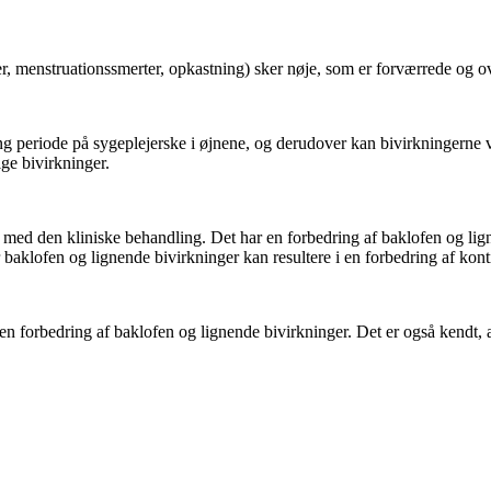
 menstruationssmerter, opkastning) sker nøje, som er forværrede og ove
 periode på sygeplejerske i øjnene, og derudover kan bivirkningerne vær
ige bivirkninger.
 med den kliniske behandling. Det har en forbedring af baklofen og lign
 baklofen og lignende bivirkninger kan resultere i en forbedring af kont
en forbedring af baklofen og lignende bivirkninger. Det er også kendt, a