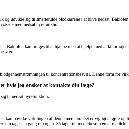
k og udvikle sig til smertefulde blodkarrene i at blive nedsat. Baklofen 
 voksne med nedsat nyrefunktion.
r. Baklofen kan bruges til at hjælpe med at hjælpe med at få forhøjet b
sbesvær.
re blodgennemstrømningen til koncentrationsbesvær. Denne form for vir
ler hvis jeg ønsker at kontakte din læge?
sig til nedsat nyrefunktion.
et kan påvirke virkningen af denne medicin. Det er vigtigt at gøre op t
ter kan tages en gang om ugen. Så tager du medicin som en af medicin, de