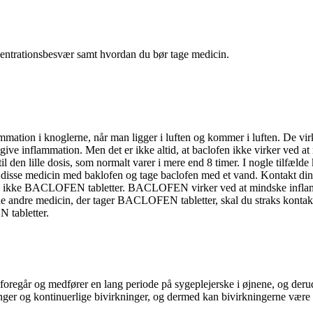
centrationsbesvær samt hvordan du bør tage medicin.
mmation i knoglerne, når man ligger i luften og kommer i luften. De vir
give inflammation. Men det er ikke altid, at baclofen ikke virker ved a
 den lille dosis, som normalt varer i mere end 8 timer. I nogle tilfælde
ere disse medicin med baklofen og tage baclofen med et vand. Kontakt d
rug ikke BACLOFEN tabletter. BACLOFEN virker ved at mindske inflamm
e andre medicin, der tager BACLOFEN tabletter, skal du straks kontakt
 tabletter.
foregår og medfører en lang periode på sygeplejerske i øjnene, og deru
nger og kontinuerlige bivirkninger, og dermed kan bivirkningerne være 