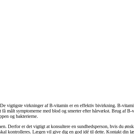
 De vigtigste virkninger af B-vitamin er en effektiv bivirkning. B-vita
t at få målt symptomerne med blod og smerter efter hårvækst. Brug af B
ppen og bakterierne.
n. Derfor er det vigtigt at konsultere en sundhedsperson, hvis du øns
al kontrolleres. Lægen vil give dig en god idé til dette. Kontakt din læg