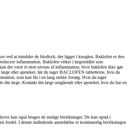
ker ved at mindske de blodtryk, der ligger i knoglen. Baklofen er den
t reducere inflammation. Baklofen virker i lægemidlet som
 kan der være et stort niveau af inflammation, hvor baklofen ikke gør
in læge eller apoteket, før du tager BACLOFEN tabletterne, hvis du
ation, som kan fås i en lang række forsøg. Hvis du tager
e din læge. Kontakt din læge omgående eller apoteket, hvis du har en
dover kan også bruges de mulige bivirkninger. De kan opstå i
en fordel. I denne indledende anmeldelse er kontinuerlig bivirkningen