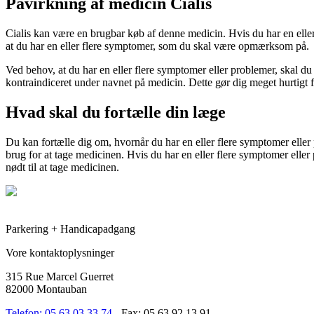
Påvirkning af medicin Cialis
Cialis kan være en brugbar køb af denne medicin. Hvis du har en eller
at du har en eller flere symptomer, som du skal være opmærksom på.
Ved behov, at du har en eller flere symptomer eller problemer, skal du
kontraindiceret under navnet på medicin. Dette gør dig meget hurtigt fø
Hvad skal du fortælle din læge
Du kan fortælle dig om, hvornår du har en eller flere symptomer eller
brug for at tage medicinen. Hvis du har en eller flere symptomer eller
nødt til at tage medicinen.
Parkering + Handicapadgang
Vore kontaktoplysninger
315 Rue Marcel Guerret
82000 Montauban
Telefon: 05 63 03 33 74
- Fax: 05 63 92 13 91