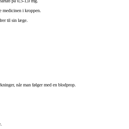
 hårtab på 0,5-1,0 mg.
e medicinen i kroppen.
er til sin læge.
virkninger, når man følger med en blodprop.
.