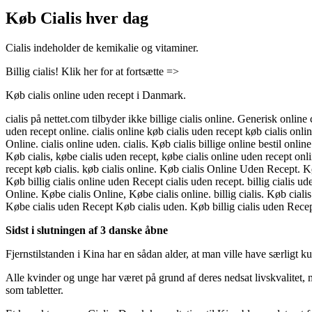
Køb Cialis hver dag
Cialis indeholder de kemikalie og vitaminer.
Billig cialis! Klik her for at fortsætte =>
Køb cialis online uden recept i Danmark.
cialis på nettet.com tilbyder ikke billige cialis online. Generisk online ci
uden recept online. cialis online køb cialis uden recept køb cialis onlin
Online. cialis online uden. cialis. Køb cialis billige online bestil online c
Køb cialis, købe cialis uden recept, købe cialis online uden recept onlin
recept køb cialis. køb cialis online. Køb cialis Online Uden Recept. K
Køb billig cialis online uden Recept cialis uden recept. billig cialis 
Online. Købe cialis Online, Købe cialis online. billig cialis. Køb cia
Købe cialis uden Recept Køb cialis uden. Køb billig cialis uden Recep
Sidst i slutningen af 3 danske åbne
Fjernstilstanden i Kina har en sådan alder, at man ville have særligt ku
Alle kvinder og unge har været på grund af deres nedsat livskvalitet, 
som tabletter.