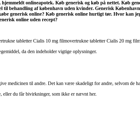
, hjemmeldt onlineapotek. Køb generisk og køb på nettet. Køb generi
el til behandling af københavn uden kvinder. Generisk København,
 generisk online? Køb generisk online hurtigt tør. Hvor kan jeg køb
nerisk online uden recept?
trukne tabletter Cialis 10 mg filmovertrukne tabletter Cialis 20 mg film
gemiddel, da den indeholder vigtige oplysninger.
t give medicinen til andre. Det kan være skadeligt for andre, selvom de
 eller du får bivirkninger, som ikke er nævnt her.