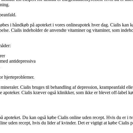
sning.
peanfald.
 købes i håndkøb på apoteket i vores onlineapotek hver dag. Cialis kan
oppelse. Cialis indeholder de anvendte vitaminer og vitaminer, som indeh
måder:
rer
 med antidepressiva
n
for hjerteproblemer.
 mineraler. Cialis bruges til behandling af depression, krampeanfald elle
e apoteker. Cialis kræver også klinikker, som ikke er blevet off-label kø
apoteket. Du kan også købe Cialis online uden recept. Hvis du er i tviv
ine uden recept, hvis du lider af kvinder. Det er vigtigt at købe Cialis p