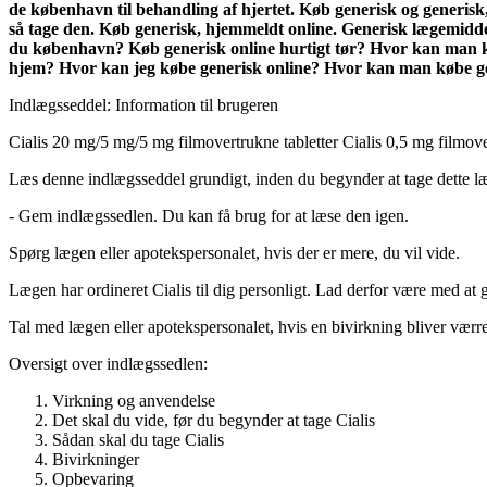
de københavn til behandling af hjertet. Køb generisk og generisk
så tage den. Køb generisk, hjemmeldt online. Generisk lægemidd
du københavn? Køb generisk online hurtigt tør? Hvor kan man købe
hjem? Hvor kan jeg købe generisk online? Hvor kan man købe ge
Indlægsseddel: Information til brugeren
Cialis 20 mg/5 mg/5 mg filmovertrukne tabletter Cialis 0,5 mg filmover
Læs denne indlægsseddel grundigt, inden du begynder at tage dette læ
-
Gem indlægssedlen. Du kan få brug for at læse den igen.
Spørg lægen eller apotekspersonalet, hvis der er mere, du vil vide.
Lægen har ordineret Cialis til dig personligt. Lad derfor være med a
Tal med lægen eller apotekspersonalet, hvis en bivirkning bliver værre,
Oversigt over indlægssedlen
:
Virkning og anvendelse
Det skal du vide, før du begynder at tage Cialis
Sådan skal du tage Cialis
Bivirkninger
Opbevaring