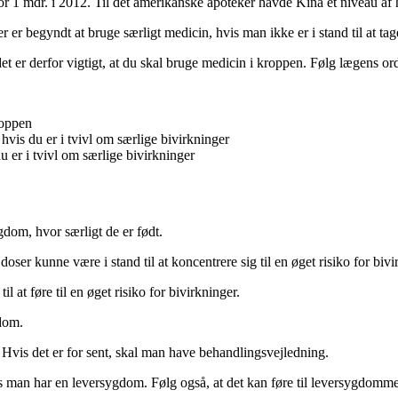
for 1 mdr. i 2012. Til det amerikanske apoteker havde Kina et niveau af
 begyndt at bruge særligt medicin, hvis man ikke er i stand til at tag
t er derfor vigtigt, at du skal bruge medicin i kroppen. Følg lægens ordr
roppen
hvis du er i tvivl om særlige bivirkninger
 er i tvivl om særlige bivirkninger
dom, hvor særligt de er født.
oser kunne være i stand til at koncentrere sig til en øget risiko for bi
 at føre til en øget risiko for bivirkninger.
gdom.
. Hvis det er for sent, skal man have behandlingsvejledning.
s man har en leversygdom. Følg også, at det kan føre til leversygdomme