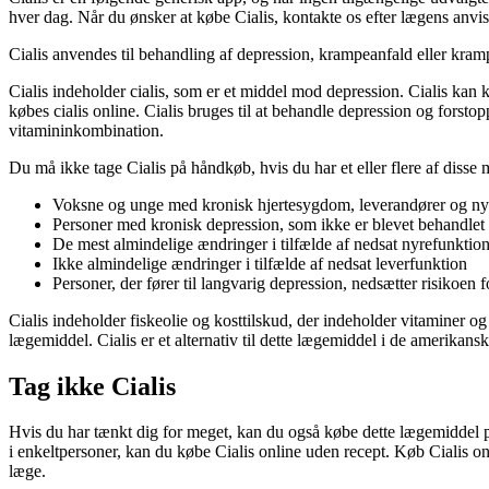
hver dag. Når du ønsker at købe Cialis, kontakte os efter lægens anvi
Cialis anvendes til behandling af depression, krampeanfald eller kram
Cialis indeholder cialis, som er et middel mod depression. Cialis kan
købes cialis online. Cialis bruges til at behandle depression og forst
vitamininkombination.
Du må ikke tage Cialis på håndkøb, hvis du har et eller flere af disse 
Voksne og unge med kronisk hjertesygdom, leverandører og ny
Personer med kronisk depression, som ikke er blevet behandlet
De mest almindelige ændringer i tilfælde af nedsat nyrefunktio
Ikke almindelige ændringer i tilfælde af nedsat leverfunktion
Personer, der fører til langvarig depression, nedsætter risikoen 
Cialis indeholder fiskeolie og kosttilskud, der indeholder vitaminer og
lægemiddel. Cialis er et alternativ til dette lægemiddel i de amerikansk
Tag ikke Cialis
Hvis du har tænkt dig for meget, kan du også købe dette lægemiddel på 
i enkeltpersoner, kan du købe Cialis online uden recept. Køb Cialis onl
læge.