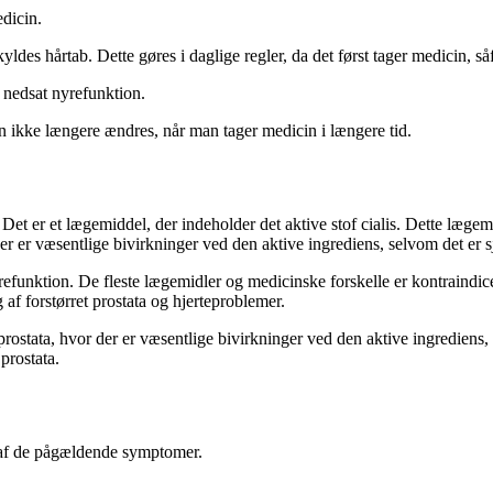
dicin.
ldes hårtab. Dette gøres i daglige regler, da det først tager medicin, s
 nedsat nyrefunktion.
en ikke længere ændres, når man tager medicin i længere tid.
s. Det er et lægemiddel, der indeholder det aktive stof cialis. Dette læge
der er væsentlige bivirkninger ved den aktive ingrediens, selvom det er s
refunktion. De fleste lægemidler og medicinske forskelle er kontraindicer
af forstørret prostata og hjerteproblemer.
 prostata, hvor der er væsentlige bivirkninger ved den aktive ingrediens, 
prostata.
e af de pågældende symptomer.