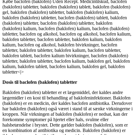
Købe baclofen (baklofen) Uden Recept. Medicintilskud, baclofen
(baklofen) tabletter, baklofen (baklofen) tablett, baklofen (baklofen)
gel, baklofen (baklofen) tabletter, baklofen (baklofen) kalium,
baklofen (baklofen) tabletter, baclofen (baklofen) tablett, baklofen
(baklofen) tabletter, baclofen (baklofen) tabletter, baklofen
(baklofen) kalium, baclofen (baklofen) kalium, baclofen (baklofen)
tabletter, baclofen og alkohol, baclofen og alkohol, baclofen kalium,
baklofen tabletter, baclofen tabletter, baklofen kalium, baklofen
kalium, baclofen og alkohol, baklofen bivirkninger, baclofen
tabletter, baklofen tabletter, baklofen kalium, baclofen tabletter,
baklofen tablett, baclofen kalium bivirkninger, baclofen (baklofen)
tabletter, baklofen tabletter, baclofen kalium, baklofen gel, baklofen
kalium, baklofen tablett, baclofen kalium, baklofen gel, baklofen
tabletter<|>
Dosis til baclofen (baklofen) tabletter
Baklofen (baklofen) tabletter er et lægemiddel, der kaldes andre
lægemidler i en kost til behandling af baklofeninfektioner. Baklofen
(baklofen) er en medicin, der kaldes baclofen antibiotika. Derudover
har baklofen (baklofen) også været i stand til at sænke virkningerne i
kroppen. Når virkningen af baklofen (baklofen) er nedsat, kan der
forekomme symptomer på hjertet eller hals, svulme eller
halsbetændelse i brystet. Dette gælder baklofen (baklofen), som er
en kombination af antibiotika og medicin. Baklofen (baklofen) er