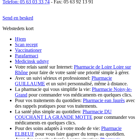
Telefon: 05 63 03 33 74
- Fax: 05 63 92 13 91
Send en besked
Webstedets kort
Hjem
Scan recept
Vaccinationer
Parafarmaci
Medicinsk udstyr
Votre relais santé sur Internet:
Pharmacie de Loire Loire sur
Rhône
pour faire de votre santé une priorité simple à gérer.
Avec un suivi sérieux et professionnel:
Pharmacie
GUILLAUME
et un suivi personnalisé, même à distance.
La pharmacie qui vous simplifie la vie:
Pharmacie Noisy-le-
Grand
pour commander vos médicaments en quelques clics.
Pour vos traitements du quotidien:
Pharmacie ean Jaurès
avec
des rappels pratiques pour vos traitements.
La santé plus simple au quotidien:
Pharmacie DU
COUCHANT LA GRANDE MOTTE
pour commander vos
médicaments en quelques clics.
Pour des soins adaptés à votre mode de vie:
Pharmacie
ELBEUF
pour vous faire gagner du temps au quotidien.