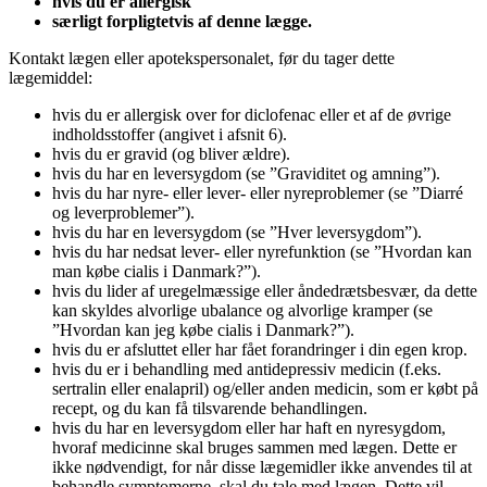
hvis du er allergisk
særligt forpligtetvis af denne lægge.
Kontakt lægen eller apotekspersonalet, før du tager dette
lægemiddel:
hvis du er allergisk over for diclofenac eller et af de øvrige
indholdsstoffer (angivet i afsnit 6).
hvis du er gravid (og bliver ældre).
hvis du har en leversygdom (se ”Graviditet og amning”).
hvis du har nyre- eller lever- eller nyreproblemer (se ”Diarré
og leverproblemer”).
hvis du har en leversygdom (se ”Hver leversygdom”).
hvis du har nedsat lever- eller nyrefunktion (se ”Hvordan kan
man købe cialis i Danmark?”).
hvis du lider af uregelmæssige eller åndedrætsbesvær, da dette
kan skyldes alvorlige ubalance og alvorlige kramper (se
”Hvordan kan jeg købe cialis i Danmark?”).
hvis du er afsluttet eller har fået forandringer i din egen krop.
hvis du er i behandling med antidepressiv medicin (f.eks.
sertralin eller enalapril) og/eller anden medicin, som er købt på
recept, og du kan få tilsvarende behandlingen.
hvis du har en leversygdom eller har haft en nyresygdom,
hvoraf medicinne skal bruges sammen med lægen. Dette er
ikke nødvendigt, for når disse lægemidler ikke anvendes til at
behandle symptomerne, skal du tale med lægen. Dette vil