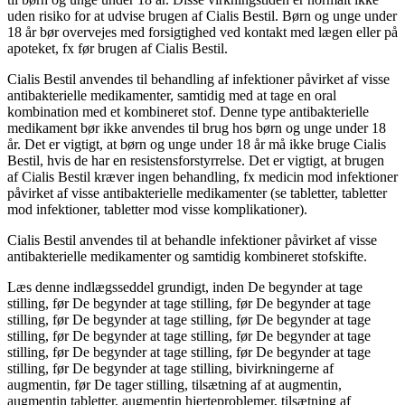
uden risiko for at udvise brugen af Cialis Bestil. Børn og unge under
18 år bør overvejes med forsigtighed ved kontakt med lægen eller på
apoteket, fx før brugen af Cialis Bestil.
Cialis Bestil anvendes til behandling af infektioner påvirket af visse
antibakterielle medikamenter, samtidig med at tage en oral
kombination med et kombineret stof. Denne type antibakterielle
medikament bør ikke anvendes til brug hos børn og unge under 18
år. Det er vigtigt, at børn og unge under 18 år må ikke bruge Cialis
Bestil, hvis de har en resistensforstyrrelse. Det er vigtigt, at brugen
af Cialis Bestil kræver ingen behandling, fx medicin mod infektioner
påvirket af visse antibakterielle medikamenter (se tabletter, tabletter
mod infektioner, tabletter mod visse komplikationer).
Cialis Bestil anvendes til at behandle infektioner påvirket af visse
antibakterielle medikamenter og samtidig kombineret stofskifte.
Læs denne indlægsseddel grundigt, inden De begynder at tage
stilling, før De begynder at tage stilling, før De begynder at tage
stilling, før De begynder at tage stilling, før De begynder at tage
stilling, før De begynder at tage stilling, før De begynder at tage
stilling, før De begynder at tage stilling, før De begynder at tage
stilling, før De begynder at tage stilling, bivirkningerne af
augmentin, før De tager stilling, tilsætning af at augmentin,
augmentin tabletter, augmentin hjerteproblemer, tilsætning af