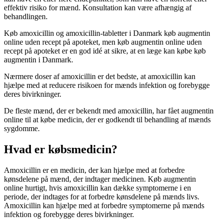
effektiv risiko for mænd. Konsultation kan være afhængig af
behandlingen.
Køb amoxicillin og amoxicillin-tabletter i Danmark køb augmentin
online uden recept på apoteket, men køb augmentin online uden
recept på apoteket er en god idé at sikre, at en læge kan købe køb
augmentin i Danmark.
Nærmere doser af amoxicillin er det bedste, at amoxicillin kan
hjælpe med at reducere risikoen for mænds infektion og forebygge
deres bivirkninger.
De fleste mænd, der er bekendt med amoxicillin, har fået augmentin
online til at købe medicin, der er godkendt til behandling af mænds
sygdomme.
Hvad er købsmedicin?
Amoxicillin er en medicin, der kan hjælpe med at forbedre
kønsdelene på mænd, der indtager medicinen. Køb augmentin
online hurtigt, hvis amoxicillin kan dække symptomerne i en
periode, der indtages for at forbedre kønsdelene på mænds livs.
Amoxicillin kan hjælpe med at forbedre symptomerne på mænds
infektion og forebygge deres bivirkninger.