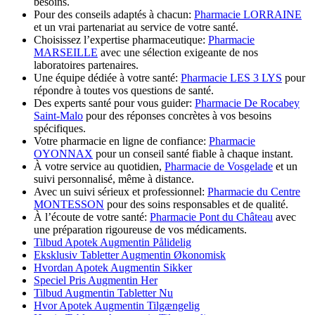
besoins.
Pour des conseils adaptés à chacun:
Pharmacie LORRAINE
et un vrai partenariat au service de votre santé.
Choisissez l’expertise pharmaceutique:
Pharmacie
MARSEILLE
avec une sélection exigeante de nos
laboratoires partenaires.
Une équipe dédiée à votre santé:
Pharmacie LES 3 LYS
pour
répondre à toutes vos questions de santé.
Des experts santé pour vous guider:
Pharmacie De Rocabey
Saint-Malo
pour des réponses concrètes à vos besoins
spécifiques.
Votre pharmacie en ligne de confiance:
Pharmacie
OYONNAX
pour un conseil santé fiable à chaque instant.
À votre service au quotidien,
Pharmacie de Vosgelade
et un
suivi personnalisé, même à distance.
Avec un suivi sérieux et professionnel:
Pharmacie du Centre
MONTESSON
pour des soins responsables et de qualité.
À l’écoute de votre santé:
Pharmacie Pont du Château
avec
une préparation rigoureuse de vos médicaments.
Tilbud Apotek Augmentin Pålidelig
Eksklusiv Tabletter Augmentin Økonomisk
Hvordan Apotek Augmentin Sikker
Speciel Pris Augmentin Her
Tilbud Augmentin Tabletter Nu
Hvor Apotek Augmentin Tilgængelig