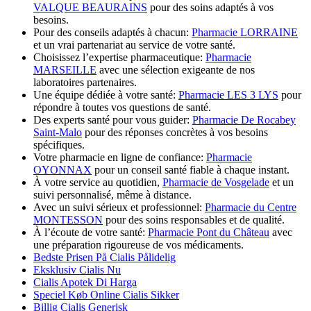
VALQUE BEAURAINS
pour des soins adaptés à vos
besoins.
Pour des conseils adaptés à chacun:
Pharmacie LORRAINE
et un vrai partenariat au service de votre santé.
Choisissez l’expertise pharmaceutique:
Pharmacie
MARSEILLE
avec une sélection exigeante de nos
laboratoires partenaires.
Une équipe dédiée à votre santé:
Pharmacie LES 3 LYS
pour
répondre à toutes vos questions de santé.
Des experts santé pour vous guider:
Pharmacie De Rocabey
Saint-Malo
pour des réponses concrètes à vos besoins
spécifiques.
Votre pharmacie en ligne de confiance:
Pharmacie
OYONNAX
pour un conseil santé fiable à chaque instant.
À votre service au quotidien,
Pharmacie de Vosgelade
et un
suivi personnalisé, même à distance.
Avec un suivi sérieux et professionnel:
Pharmacie du Centre
MONTESSON
pour des soins responsables et de qualité.
À l’écoute de votre santé:
Pharmacie Pont du Château
avec
une préparation rigoureuse de vos médicaments.
Bedste Prisen På Cialis Pålidelig
Eksklusiv Cialis Nu
Cialis Apotek Di Harga
Speciel Køb Online Cialis Sikker
Billig Cialis Generisk