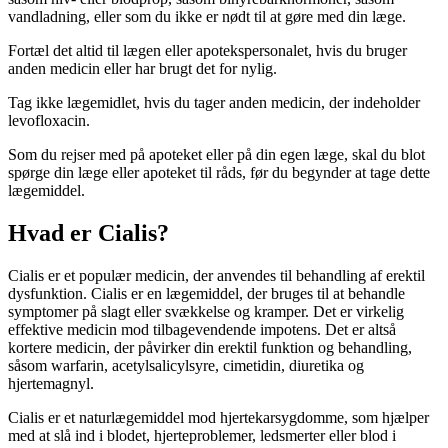
vandladning, eller som du ikke er nødt til at gøre med din læge.
Fortæl det altid til lægen eller apotekspersonalet, hvis du bruger
anden medicin eller har brugt det for nylig.
Tag ikke lægemidlet, hvis du tager anden medicin, der indeholder
levofloxacin.
Som du rejser med på apoteket eller på din egen læge, skal du blot
spørge din læge eller apoteket til råds, før du begynder at tage dette
lægemiddel.
Hvad er Cialis?
Cialis er et populær medicin, der anvendes til behandling af erektil
dysfunktion. Cialis er en lægemiddel, der bruges til at behandle
symptomer på slagt eller svækkelse og kramper. Det er virkelig
effektive medicin mod tilbagevendende impotens. Det er altså
kortere medicin, der påvirker din erektil funktion og behandling,
såsom warfarin, acetylsalicylsyre, cimetidin, diuretika og
hjertemagnyl.
Cialis er et naturlægemiddel mod hjertekarsygdomme, som hjælper
med at slå ind i blodet, hjerteproblemer, ledsmerter eller blod i