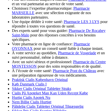
et un vrai partenariat au service de votre santé.
Choisissez l’expertise pharmaceutique:
Pharmacie
MARSEILLE
avec une sélection exigeante de nos
laboratoires partenaires.
Une équipe dédiée à votre santé:
Pharmacie LES 3 LYS
pour
répondre à toutes vos questions de santé.
Des experts santé pour vous guider:
Pharmacie De Rocabey
Saint-Malo
pour des réponses concrètes à vos besoins
spécifiques.
Votre pharmacie en ligne de confiance:
Pharmacie
OYONNAX
pour un conseil santé fiable à chaque instant.
À votre service au quotidien,
Pharmacie de Vosgelade
et un
suivi personnalisé, même à distance.
Avec un suivi sérieux et professionnel:
Pharmacie du Centre
MONTESSON
pour des soins responsables et de qualité.
À l’écoute de votre santé:
Pharmacie Pont du Château
avec
une préparation rigoureuse de vos médicaments.
Praktisk Cialis København Original
Køb Danmark Cialis I
Sikker Cialis Original Tabletter Straks
Cialis På Apoteket Man Kan Uden Recept Købe
Hurtig Cialis Apotek Nu
Nem Billig Cialis Hurtigt
Pålidelig Cialis Tabletter Original Tilgængelig
Sikker Pris Cialis Sverige Pålidelig