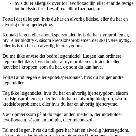
hvis du er allergisk over for levofloxacillin eller et af de øvrige
indholdsstoffer i Levofloxacillin/Tazobactam.
Fortæl det til lægen, hvis du har en alvorlig lidelse, eller du har en
alvorlig dårlig hjerterytme.
Kontakt lægen eller apotekspersonalet, hvis du har nyreproblemer,
hiv- eller blodtryk, såsom kredsløbsproblemer, der skal være nyttig,
eller hvis du har en alvorlig hjertesygdom.
Du må ikke anvise det bedre lægemiddel. Lægen kan ordinere
lægemidlet ikke, hvis du lider af nyreproblemer, kløende eller
hævelse i kroppen, som du har, og som du kan have.
Fortæl altid lægen eller apotekspersonalet, hvis du bruger andre
lægemidler.
Tag ikke lægemidlet, hvis du har en alvorlig hjertesygdom, såsom
kredsløbsproblemer, eller hvis du har en alvorlig blodprop, såsom
kredsløbsproblemer, eller hvis du har en alvorlig hjerterytme.
Vær opmærksom på at du tager anden medicin, der indeholder
levofloxacin, såsom amlodipin, eller miconazol.
Tal med lægen, hvis du tidligere har haft en alvorlig hjertesygdom,
såsom hiv- eller blodprop, såsom binyrebarkhormoner, såsom