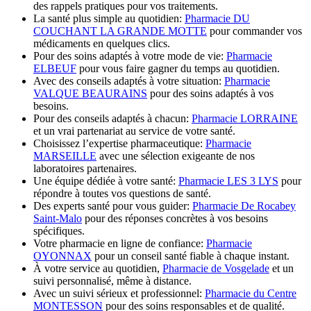
des rappels pratiques pour vos traitements.
La santé plus simple au quotidien:
Pharmacie DU
COUCHANT LA GRANDE MOTTE
pour commander vos
médicaments en quelques clics.
Pour des soins adaptés à votre mode de vie:
Pharmacie
ELBEUF
pour vous faire gagner du temps au quotidien.
Avec des conseils adaptés à votre situation:
Pharmacie
VALQUE BEAURAINS
pour des soins adaptés à vos
besoins.
Pour des conseils adaptés à chacun:
Pharmacie LORRAINE
et un vrai partenariat au service de votre santé.
Choisissez l’expertise pharmaceutique:
Pharmacie
MARSEILLE
avec une sélection exigeante de nos
laboratoires partenaires.
Une équipe dédiée à votre santé:
Pharmacie LES 3 LYS
pour
répondre à toutes vos questions de santé.
Des experts santé pour vous guider:
Pharmacie De Rocabey
Saint-Malo
pour des réponses concrètes à vos besoins
spécifiques.
Votre pharmacie en ligne de confiance:
Pharmacie
OYONNAX
pour un conseil santé fiable à chaque instant.
À votre service au quotidien,
Pharmacie de Vosgelade
et un
suivi personnalisé, même à distance.
Avec un suivi sérieux et professionnel:
Pharmacie du Centre
MONTESSON
pour des soins responsables et de qualité.