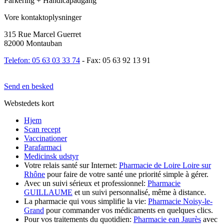
Parkering + Handicapadgang
Vore kontaktoplysninger
315 Rue Marcel Guerret
82000 Montauban
Telefon: 05 63 03 33 74
- Fax: 05 63 92 13 91
Send en besked
Webstedets kort
Hjem
Scan recept
Vaccinationer
Parafarmaci
Medicinsk udstyr
Votre relais santé sur Internet:
Pharmacie de Loire Loire sur
Rhône
pour faire de votre santé une priorité simple à gérer.
Avec un suivi sérieux et professionnel:
Pharmacie
GUILLAUME
et un suivi personnalisé, même à distance.
La pharmacie qui vous simplifie la vie:
Pharmacie Noisy-le-
Grand
pour commander vos médicaments en quelques clics.
Pour vos traitements du quotidien:
Pharmacie ean Jaurès
avec