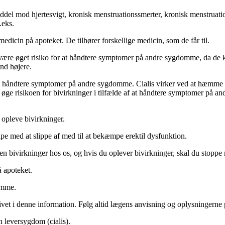
ddel mod hjertesvigt, kronisk menstruationssmerter, kronisk menstruati
.eks.
medicin på apoteket. De tilhører forskellige medicin, som de får til.
være øget risiko for at håndtere symptomer på andre sygdomme, da de 
end højere.
or at håndtere symptomer på andre sygdomme. Cialis virker ved at hæmm
e risikoen for bivirkninger i tilfælde af at håndtere symptomer på andr
 opleve bivirkninger.
lpe med at slippe af med til at bekæmpe erektil dysfunktion.
en bivirkninger hos os, og hvis du oplever bivirkninger, skal du stoppe
å apoteket.
omme.
et i denne information. Følg altid lægens anvisning og oplysningerne p
n leversygdom (cialis).