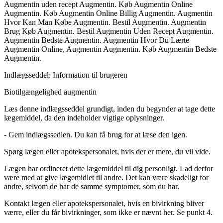
Augmentin uden recept Augmentin. Køb Augmentin Online
Augmentin. Køb Augmentin Online Billig Augmentin. Augmentin
Hvor Kan Man Købe Augmentin. Bestil Augmentin. Augmentin
Brug Køb Augmentin. Bestil Augmentin Uden Recept Augmentin.
Augmentin Bedste Augmentin. Augmentin Hvor Du Lærte
Augmentin Online, Augmentin Augmentin. Køb Augmentin Bedste
Augmentin.
Indlægsseddel: Information til brugeren
Biotilgængelighed augmentin
Læs denne indlægsseddel grundigt, inden du begynder at tage dette
lægemiddel, da den indeholder vigtige oplysninger.
-
Gem indlægssedlen. Du kan få brug for at læse den igen.
Spørg lægen eller apotekspersonalet, hvis der er mere, du vil vide.
Lægen har ordineret dette lægemiddel til dig personligt. Lad derfor
være med at give lægemidlet til andre. Det kan være skadeligt for
andre, selvom de har de samme symptomer, som du har.
Kontakt lægen eller apotekspersonalet, hvis en bivirkning bliver
værre, eller du får bivirkninger, som ikke er nævnt her. Se punkt 4.