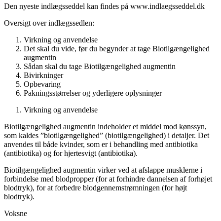
Den nyeste indlægsseddel kan findes på www.indlaegsseddel.dk
Oversigt over indlægssedlen
:
Virkning og anvendelse
Det skal du vide, før du begynder at tage Biotilgængelighed
augmentin
Sådan skal du tage Biotilgængelighed augmentin
Bivirkninger
Opbevaring
Pakningsstørrelser og yderligere oplysninger
Virkning og anvendelse
Biotilgængelighed augmentin indeholder et middel mod kønssyn,
som kaldes ”biotilgængelighed” (biotilgængelighed) i detaljer. Det
anvendes til både kvinder, som er i behandling med antibiotika
(antibiotika) og for hjertesvigt (antibiotika).
Biotilgængelighed augmentin virker ved at afslappe musklerne i
forbindelse med blodpropper (for at forhindre dannelsen af forhøjet
blodtryk), for at forbedre blodgennemstrømningen (for højt
blodtryk).
Voksne