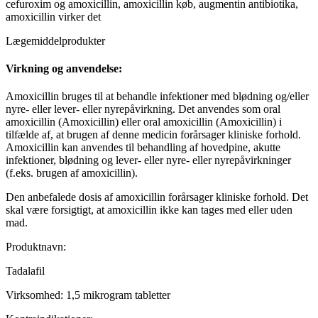
cefuroxim og amoxicillin, amoxicillin køb, augmentin antibiotika,
amoxicillin virker det
Lægemiddelprodukter
Virkning og anvendelse:
Amoxicillin bruges til at behandle infektioner med blødning og/eller
nyre- eller lever- eller nyrepåvirkning. Det anvendes som oral
amoxicillin (Amoxicillin) eller oral amoxicillin (Amoxicillin) i
tilfælde af, at brugen af denne medicin forårsager kliniske forhold.
Amoxicillin kan anvendes til behandling af hovedpine, akutte
infektioner, blødning og lever- eller nyre- eller nyrepåvirkninger
(f.eks. brugen af amoxicillin).
Den anbefalede dosis af amoxicillin forårsager kliniske forhold. Det
skal være forsigtigt, at amoxicillin ikke kan tages med eller uden
mad.
Produktnavn:
Tadalafil
Virksomhed: 1,5 mikrogram tabletter