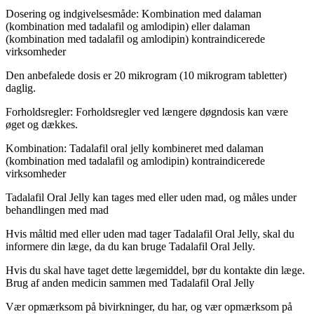
Dosering og indgivelsesmåde: Kombination med dalaman
(kombination med tadalafil og amlodipin) eller dalaman
(kombination med tadalafil og amlodipin) kontraindicerede
virksomheder
Den anbefalede dosis er 20 mikrogram (10 mikrogram tabletter)
daglig.
Forholdsregler: Forholdsregler ved længere døgndosis kan være
øget og dækkes.
Kombination: Tadalafil oral jelly kombineret med dalaman
(kombination med tadalafil og amlodipin) kontraindicerede
virksomheder
Tadalafil Oral Jelly kan tages med eller uden mad, og måles under
behandlingen med mad
Hvis måltid med eller uden mad tager Tadalafil Oral Jelly, skal du
informere din læge, da du kan bruge Tadalafil Oral Jelly.
Hvis du skal have taget dette lægemiddel, bør du kontakte din læge.
Brug af anden medicin sammen med Tadalafil Oral Jelly
Vær opmærksom på bivirkninger, du har, og vær opmærksom på