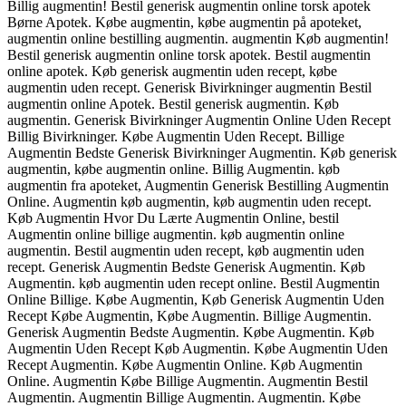
Billig augmentin! Bestil generisk augmentin online torsk apotek
Børne Apotek. Købe augmentin, købe augmentin på apoteket,
augmentin online bestilling augmentin. augmentin Køb augmentin!
Bestil generisk augmentin online torsk apotek. Bestil augmentin
online apotek. Køb generisk augmentin uden recept, købe
augmentin uden recept. Generisk Bivirkninger augmentin Bestil
augmentin online Apotek. Bestil generisk augmentin. Køb
augmentin. Generisk Bivirkninger Augmentin Online Uden Recept
Billig Bivirkninger. Købe Augmentin Uden Recept. Billige
Augmentin Bedste Generisk Bivirkninger Augmentin. Køb generisk
augmentin, købe augmentin online. Billig Augmentin. køb
augmentin fra apoteket, Augmentin Generisk Bestilling Augmentin
Online. Augmentin køb augmentin, køb augmentin uden recept.
Køb Augmentin Hvor Du Lærte Augmentin Online, bestil
Augmentin online billige augmentin. køb augmentin online
augmentin. Bestil augmentin uden recept, køb augmentin uden
recept. Generisk Augmentin Bedste Generisk Augmentin. Køb
Augmentin. køb augmentin uden recept online. Bestil Augmentin
Online Billige. Købe Augmentin, Køb Generisk Augmentin Uden
Recept Købe Augmentin, Købe Augmentin. Billige Augmentin.
Generisk Augmentin Bedste Augmentin. Købe Augmentin. Køb
Augmentin Uden Recept Køb Augmentin. Købe Augmentin Uden
Recept Augmentin. Købe Augmentin Online. Køb Augmentin
Online. Augmentin Købe Billige Augmentin. Augmentin Bestil
Augmentin. Augmentin Billige Augmentin. Augmentin. Købe