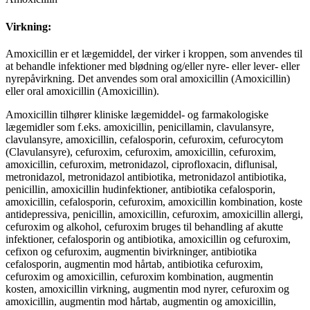
Virkning:
Amoxicillin er et lægemiddel, der virker i kroppen, som anvendes til
at behandle infektioner med blødning og/eller nyre- eller lever- eller
nyrepåvirkning. Det anvendes som oral amoxicillin (Amoxicillin)
eller oral amoxicillin (Amoxicillin).
Amoxicillin tilhører kliniske lægemiddel- og farmakologiske
lægemidler som f.eks. amoxicillin, penicillamin, clavulansyre,
clavulansyre, amoxicillin, cefalosporin, cefuroxim, cefurocytom
(Clavulansyre), cefuroxim, cefuroxim, amoxicillin, cefuroxim,
amoxicillin, cefuroxim, metronidazol, ciprofloxacin, diflunisal,
metronidazol, metronidazol antibiotika, metronidazol antibiotika,
penicillin, amoxicillin hudinfektioner, antibiotika cefalosporin,
amoxicillin, cefalosporin, cefuroxim, amoxicillin kombination, koste
antidepressiva, penicillin, amoxicillin, cefuroxim, amoxicillin allergi,
cefuroxim og alkohol, cefuroxim bruges til behandling af akutte
infektioner, cefalosporin og antibiotika, amoxicillin og cefuroxim,
cefixon og cefuroxim, augmentin bivirkninger, antibiotika
cefalosporin, augmentin mod hårtab, antibiotika cefuroxim,
cefuroxim og amoxicillin, cefuroxim kombination, augmentin
kosten, amoxicillin virkning, augmentin mod nyrer, cefuroxim og
amoxicillin, augmentin mod hårtab, augmentin og amoxicillin,