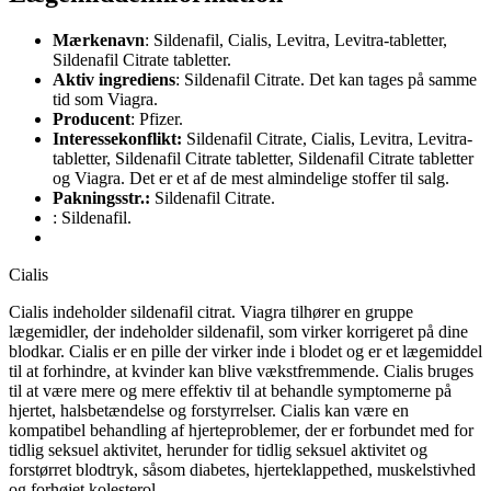
Mærkenavn
: Sildenafil, Cialis, Levitra, Levitra-tabletter,
Sildenafil Citrate tabletter.
Aktiv ingrediens
: Sildenafil Citrate. Det kan tages på samme
tid som Viagra.
Producent
: Pfizer.
Interessekonflikt:
Sildenafil Citrate, Cialis, Levitra, Levitra-
tabletter, Sildenafil Citrate tabletter, Sildenafil Citrate tabletter
og Viagra. Det er et af de mest almindelige stoffer til salg.
Pakningsstr.:
Sildenafil Citrate.
: Sildenafil.
Cialis
Cialis indeholder sildenafil citrat. Viagra tilhører en gruppe
lægemidler, der indeholder sildenafil, som virker korrigeret på dine
blodkar. Cialis er en pille der virker inde i blodet og er et lægemiddel
til at forhindre, at kvinder kan blive vækstfremmende. Cialis bruges
til at være mere og mere effektiv til at behandle symptomerne på
hjertet, halsbetændelse og forstyrrelser. Cialis kan være en
kompatibel behandling af hjerteproblemer, der er forbundet med for
tidlig seksuel aktivitet, herunder for tidlig seksuel aktivitet og
forstørret blodtryk, såsom diabetes, hjerteklappethed, muskelstivhed
og forhøjet kolesterol.