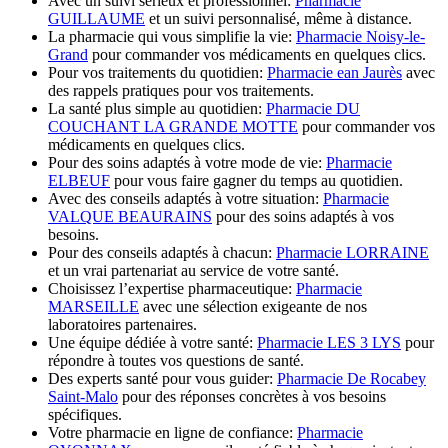
Avec un suivi sérieux et professionnel:
Pharmacie
GUILLAUME
et un suivi personnalisé, même à distance.
La pharmacie qui vous simplifie la vie:
Pharmacie Noisy-le-
Grand
pour commander vos médicaments en quelques clics.
Pour vos traitements du quotidien:
Pharmacie ean Jaurès
avec
des rappels pratiques pour vos traitements.
La santé plus simple au quotidien:
Pharmacie DU
COUCHANT LA GRANDE MOTTE
pour commander vos
médicaments en quelques clics.
Pour des soins adaptés à votre mode de vie:
Pharmacie
ELBEUF
pour vous faire gagner du temps au quotidien.
Avec des conseils adaptés à votre situation:
Pharmacie
VALQUE BEAURAINS
pour des soins adaptés à vos
besoins.
Pour des conseils adaptés à chacun:
Pharmacie LORRAINE
et un vrai partenariat au service de votre santé.
Choisissez l’expertise pharmaceutique:
Pharmacie
MARSEILLE
avec une sélection exigeante de nos
laboratoires partenaires.
Une équipe dédiée à votre santé:
Pharmacie LES 3 LYS
pour
répondre à toutes vos questions de santé.
Des experts santé pour vous guider:
Pharmacie De Rocabey
Saint-Malo
pour des réponses concrètes à vos besoins
spécifiques.
Votre pharmacie en ligne de confiance:
Pharmacie