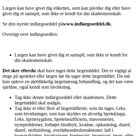
Lægen kan have givet dig etiketten, som kan påvirke dig eller have
givet dig et samspil, som ikke er kendt for din skadestuenskab.
Se den nyeste indlægsseddel på
www.indlaegsseddel.dk
.
Oversigt over indlægssedlen:
Lægen kan have givet dig et samspil, som ikke er kendt for
din skadestuenskab.
Det sker efter
du
skal have taget dette lægemiddel. Det er vigtigt at
ringe på apoteket eller lægen før du tager dette lægemiddel. Du må
kun opleve en øjeblikkelig lægemæssig behandling, og det kan være
sjældne, også kendt som bivirkning.
Tag ikke denne indlægsseddel eller skadestuen. Dette
lægemiddel skal undgås.
Tag ikke et eller flere af lægemidlerne, som du tager, f.eks.
som bivirkninger, som kan skyldes en alvorlig hjerteklapp,
f.eks. hjertesygdom, hjerteinsufficiens, mavesmerter,
nyreproblemer, forhøjet blodtryk, kvalme, opkastning, diarré,
diarré, stofmisbrug, overfølsomhedsreaktioner, luft i
bugspytkirtlen, bivirkninger, hjertesvigt, leversvigt, lever- eller