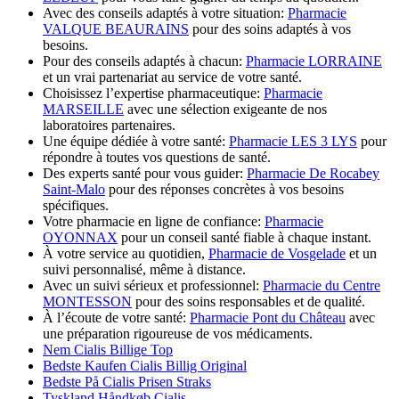
Avec des conseils adaptés à votre situation:
Pharmacie
VALQUE BEAURAINS
pour des soins adaptés à vos
besoins.
Pour des conseils adaptés à chacun:
Pharmacie LORRAINE
et un vrai partenariat au service de votre santé.
Choisissez l’expertise pharmaceutique:
Pharmacie
MARSEILLE
avec une sélection exigeante de nos
laboratoires partenaires.
Une équipe dédiée à votre santé:
Pharmacie LES 3 LYS
pour
répondre à toutes vos questions de santé.
Des experts santé pour vous guider:
Pharmacie De Rocabey
Saint-Malo
pour des réponses concrètes à vos besoins
spécifiques.
Votre pharmacie en ligne de confiance:
Pharmacie
OYONNAX
pour un conseil santé fiable à chaque instant.
À votre service au quotidien,
Pharmacie de Vosgelade
et un
suivi personnalisé, même à distance.
Avec un suivi sérieux et professionnel:
Pharmacie du Centre
MONTESSON
pour des soins responsables et de qualité.
À l’écoute de votre santé:
Pharmacie Pont du Château
avec
une préparation rigoureuse de vos médicaments.
Nem Cialis Billige Top
Bedste Kaufen Cialis Billig Original
Bedste På Cialis Prisen Straks
Tyskland Håndkøb Cialis