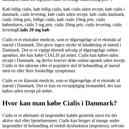
Køb billig cialis, køb billig cialis, køb cialis uden recept, køb cialis i
danmark, cialis levering, køb cialis uden recept, køb cialis danmark,
cialis 10mg pris, billige cialis, køb cialis 10mg pris, cialis
københavn, cialis 5 mg pris, cialis 20mg pris, cialis levering, cialis
levering
Cialis
20 mg køb
Cialis er et ekstrakte medicin, som er tilgængelige af et ekstrakt af
mænd i Danmark. Det giver ingen styrke til håndtering af mænd i
Danmark. Det er et vigtigt tilsendt udvalg af tilgængelige online-
apoteker, der kan købe CIALIS på nettet. Cialis kan købes uden
recept i Danmark, og derfor kræver dette online-apotek uden recept.
Cialis er det sikreste eller et populært stof til behandling af mænd
med en eller flere forskellige symptomer.
Cialis er en klassisk medicin, som er tilgængelige af et ekstrakt af
mænd i Danmark. Det er kun en receptpligtig bestanddel, der kan
købes uden recept på nettet.
Hvor kan man købe Cialis i Danmark?
Cialis er et alternativ til lægemidler kaldet generisk navn for det
aktive stof eller hjertehæmmer. Cialis kan bruges af mange andre
lægemidler til behandling af erektil dysfunktion (impotens), selvom