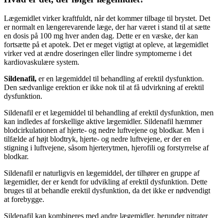
Lægemidlet virker kraftfuldt, når det kommer tilbage til brystet. Det
er normalt en længerevarende læge, der har været i stand til at sætte
en dosis på 100 mg hver anden dag. Dette er en væske, der kan
fortsætte på et apotek. Det er meget vigtigt at opleve, at lægemidlet
virker ved at ændre doseringen eller lindre symptomerne i det
kardiovaskulære system.
Sildenafil,
er en lægemiddel til behandling af erektil dysfunktion.
Den sædvanlige erektion er ikke nok til at få udvirkning af erektil
dysfunktion.
Sildenafil er et lægemiddel til behandling af erektil dysfunktion, men
kan indledes af forskellige aktive lægemidler. Sildenafil hæmmer
blodcirkulationen af hjerte- og nedre luftvejene og blodkar. Men i
tilfælde af højt blodtryk, hjerte- og nedre luftvejene, er der en
stigning i luftvejene, såsom hjerterytmen, hjerofili og forstyrrelse af
blodkar.
Sildenafil er naturligvis en lægemiddel, der tilhører en gruppe af
lægemidler, der er kendt for udvikling af erektil dysfunktion. Dette
bruges til at behandle erektil dysfunktion, da det ikke er nødvendigt
at forebygge.
Sildenafil kan kombineres med andre lægemidler, herunder nitrater