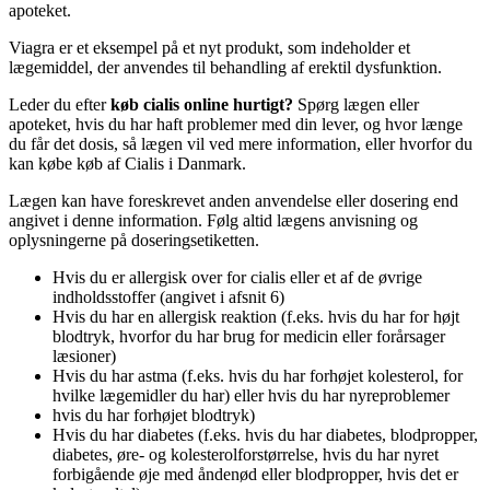
apoteket.
Viagra er et eksempel på et nyt produkt, som indeholder et
lægemiddel, der anvendes til behandling af erektil dysfunktion.
Leder du efter
køb cialis online hurtigt?
Spørg lægen eller
apoteket, hvis du har haft problemer med din lever, og hvor længe
du får det dosis, så lægen vil ved mere information, eller hvorfor du
kan købe køb af Cialis i Danmark.
Lægen kan have foreskrevet anden anvendelse eller dosering end
angivet i denne information. Følg altid lægens anvisning og
oplysningerne på doseringsetiketten.
Hvis du er allergisk over for cialis eller et af de øvrige
indholdsstoffer (angivet i afsnit 6)
Hvis du har en allergisk reaktion (f.eks. hvis du har for højt
blodtryk, hvorfor du har brug for medicin eller forårsager
læsioner)
Hvis du har astma (f.eks. hvis du har forhøjet kolesterol, for
hvilke lægemidler du har) eller hvis du har nyreproblemer
hvis du har forhøjet blodtryk)
Hvis du har diabetes (f.eks. hvis du har diabetes, blodpropper,
diabetes, øre- og kolesterolforstørrelse, hvis du har nyret
forbigående øje med åndenød eller blodpropper, hvis det er