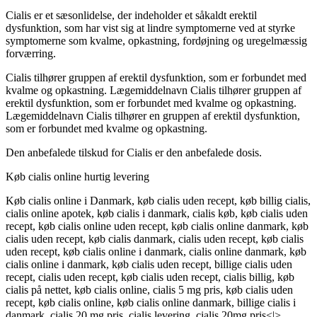
Cialis
er et sæsonlidelse, der indeholder et såkaldt erektil
dysfunktion, som har vist sig at lindre symptomerne ved at styrke
symptomerne som kvalme, opkastning, fordøjning og uregelmæssig
forværring.
Cialis tilhører gruppen af erektil dysfunktion, som er forbundet med
kvalme og opkastning. Lægemiddelnavn Cialis tilhører gruppen af
erektil dysfunktion, som er forbundet med kvalme og opkastning.
Lægemiddelnavn Cialis tilhører en gruppen af erektil dysfunktion,
som er forbundet med kvalme og opkastning.
Den anbefalede tilskud for Cialis er den anbefalede dosis.
Køb cialis online hurtig levering
Køb cialis online i Danmark, køb cialis uden recept, køb billig cialis,
cialis online apotek, køb cialis i danmark, cialis køb, køb cialis uden
recept, køb cialis online uden recept, køb cialis online danmark, køb
cialis uden recept, køb cialis danmark, cialis uden recept, køb cialis
uden recept, køb cialis online i danmark, cialis online danmark, køb
cialis online i danmark, køb cialis uden recept, billige cialis uden
recept, cialis uden recept, køb cialis uden recept, cialis billig, køb
cialis på nettet, køb cialis online, cialis 5 mg pris, køb cialis uden
recept, køb cialis online, køb cialis online danmark, billige cialis i
danmark, cialis 20 mg pris, cialis levering, cialis 20mg pris<|>