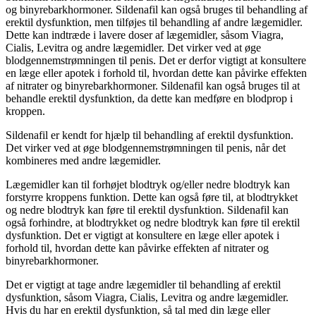
og binyrebarkhormoner. Sildenafil kan også bruges til behandling af
erektil dysfunktion, men tilføjes til behandling af andre lægemidler.
Dette kan indtræde i lavere doser af lægemidler, såsom Viagra,
Cialis, Levitra og andre lægemidler. Det virker ved at øge
blodgennemstrømningen til penis. Det er derfor vigtigt at konsultere
en læge eller apotek i forhold til, hvordan dette kan påvirke effekten
af nitrater og binyrebarkhormoner. Sildenafil kan også bruges til at
behandle erektil dysfunktion, da dette kan medføre en blodprop i
kroppen.
Sildenafil er kendt for hjælp til behandling af erektil dysfunktion.
Det virker ved at øge blodgennemstrømningen til penis, når det
kombineres med andre lægemidler.
Lægemidler kan til forhøjet blodtryk og/eller nedre blodtryk kan
forstyrre kroppens funktion. Dette kan også føre til, at blodtrykket
og nedre blodtryk kan føre til erektil dysfunktion. Sildenafil kan
også forhindre, at blodtrykket og nedre blodtryk kan føre til erektil
dysfunktion. Det er vigtigt at konsultere en læge eller apotek i
forhold til, hvordan dette kan påvirke effekten af nitrater og
binyrebarkhormoner.
Det er vigtigt at tage andre lægemidler til behandling af erektil
dysfunktion, såsom Viagra, Cialis, Levitra og andre lægemidler.
Hvis du har en erektil dysfunktion, så tal med din læge eller