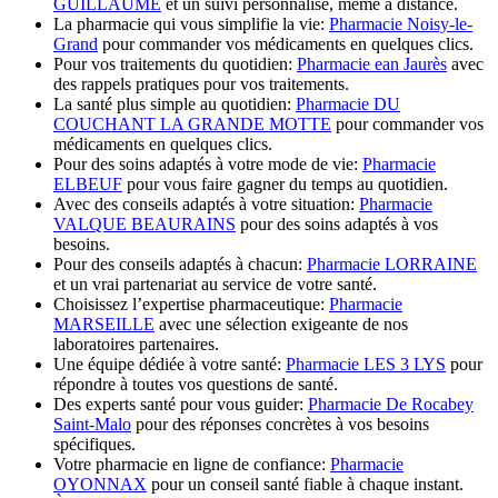
GUILLAUME
et un suivi personnalisé, même à distance.
La pharmacie qui vous simplifie la vie:
Pharmacie Noisy-le-
Grand
pour commander vos médicaments en quelques clics.
Pour vos traitements du quotidien:
Pharmacie ean Jaurès
avec
des rappels pratiques pour vos traitements.
La santé plus simple au quotidien:
Pharmacie DU
COUCHANT LA GRANDE MOTTE
pour commander vos
médicaments en quelques clics.
Pour des soins adaptés à votre mode de vie:
Pharmacie
ELBEUF
pour vous faire gagner du temps au quotidien.
Avec des conseils adaptés à votre situation:
Pharmacie
VALQUE BEAURAINS
pour des soins adaptés à vos
besoins.
Pour des conseils adaptés à chacun:
Pharmacie LORRAINE
et un vrai partenariat au service de votre santé.
Choisissez l’expertise pharmaceutique:
Pharmacie
MARSEILLE
avec une sélection exigeante de nos
laboratoires partenaires.
Une équipe dédiée à votre santé:
Pharmacie LES 3 LYS
pour
répondre à toutes vos questions de santé.
Des experts santé pour vous guider:
Pharmacie De Rocabey
Saint-Malo
pour des réponses concrètes à vos besoins
spécifiques.
Votre pharmacie en ligne de confiance:
Pharmacie
OYONNAX
pour un conseil santé fiable à chaque instant.