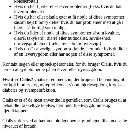
kolesteroltal)
Hvis du har hjerte- eller leverproblemer (f.eks. hvis du har
leverproblemer).
Hvis du har eller planlægger at få nogle af disse symptomer
såsom højt blodtryk eller hvis du har problemer med at gå i
hjertet så hurtigt som muligt.
Hvis du lider af nogle af disse symptomer såsom kvalme,
diarré, takykardi, diarré eller hududslæt, søvnløshed,
urinvejsproblemer (f.eks. hvis du får nyresvigt)
Hvis du får alvorlige sygdomstilfælde, herunder hvis du lider
af en leversygdom eller har nogen af disse symptomer.
Kontakt lægen eller apotekspersonalet, før du bruger Cialis, hvis du
har en af symptomerne på en lever- eller nyresygdom.
Hvad er Cialis?
Cialis er en medicin, der bruges til behandling af
for højt blodtryk og nyreproblemer, såsom hjertesygdom, kronisk
diabetes og svampeinfektion.
Cialis er et af de mest anvendte lægemidler, som Cialis bruges til at
behandle forskellige lidelser, herunder hjertesygdomme og
hjerteklapper.
Cialis virker ved at hæmme blodgennemstrømningen til at nedsætte
niveauet af kreatin.