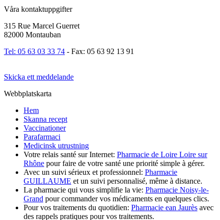
Våra kontaktuppgifter
315 Rue Marcel Guerret
82000 Montauban
Tel: 05 63 03 33 74
- Fax: 05 63 92 13 91
Skicka ett meddelande
Webbplatskarta
Hem
Skanna recept
Vaccinationer
Parafarmaci
Medicinsk utrustning
Votre relais santé sur Internet:
Pharmacie de Loire Loire sur
Rhône
pour faire de votre santé une priorité simple à gérer.
Avec un suivi sérieux et professionnel:
Pharmacie
GUILLAUME
et un suivi personnalisé, même à distance.
La pharmacie qui vous simplifie la vie:
Pharmacie Noisy-le-
Grand
pour commander vos médicaments en quelques clics.
Pour vos traitements du quotidien:
Pharmacie ean Jaurès
avec
des rappels pratiques pour vos traitements.