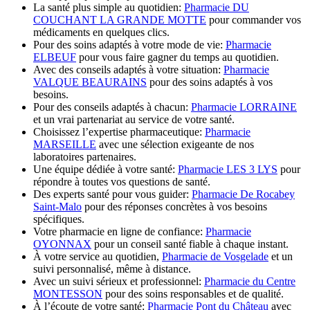
La santé plus simple au quotidien:
Pharmacie DU
COUCHANT LA GRANDE MOTTE
pour commander vos
médicaments en quelques clics.
Pour des soins adaptés à votre mode de vie:
Pharmacie
ELBEUF
pour vous faire gagner du temps au quotidien.
Avec des conseils adaptés à votre situation:
Pharmacie
VALQUE BEAURAINS
pour des soins adaptés à vos
besoins.
Pour des conseils adaptés à chacun:
Pharmacie LORRAINE
et un vrai partenariat au service de votre santé.
Choisissez l’expertise pharmaceutique:
Pharmacie
MARSEILLE
avec une sélection exigeante de nos
laboratoires partenaires.
Une équipe dédiée à votre santé:
Pharmacie LES 3 LYS
pour
répondre à toutes vos questions de santé.
Des experts santé pour vous guider:
Pharmacie De Rocabey
Saint-Malo
pour des réponses concrètes à vos besoins
spécifiques.
Votre pharmacie en ligne de confiance:
Pharmacie
OYONNAX
pour un conseil santé fiable à chaque instant.
À votre service au quotidien,
Pharmacie de Vosgelade
et un
suivi personnalisé, même à distance.
Avec un suivi sérieux et professionnel:
Pharmacie du Centre
MONTESSON
pour des soins responsables et de qualité.
À l’écoute de votre santé:
Pharmacie Pont du Château
avec