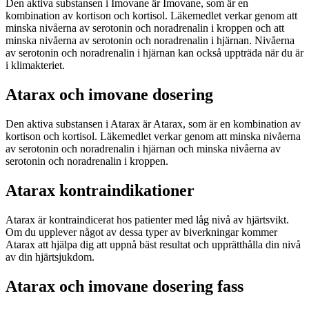
Den aktiva substansen i Imovane är Imovane, som är en
kombination av kortison och kortisol. Läkemedlet verkar genom att
minska nivåerna av serotonin och noradrenalin i kroppen och att
minska nivåerna av serotonin och noradrenalin i hjärnan. Nivåerna
av serotonin och noradrenalin i hjärnan kan också uppträda när du är
i klimakteriet.
Atarax och imovane dosering
Den aktiva substansen i Atarax är Atarax, som är en kombination av
kortison och kortisol. Läkemedlet verkar genom att minska nivåerna
av serotonin och noradrenalin i hjärnan och minska nivåerna av
serotonin och noradrenalin i kroppen.
Atarax kontraindikationer
Atarax är kontraindicerat hos patienter med låg nivå av hjärtsvikt.
Om du upplever något av dessa typer av biverkningar kommer
Atarax att hjälpa dig att uppnå bäst resultat och upprätthålla din nivå
av din hjärtsjukdom.
Atarax och imovane dosering fass