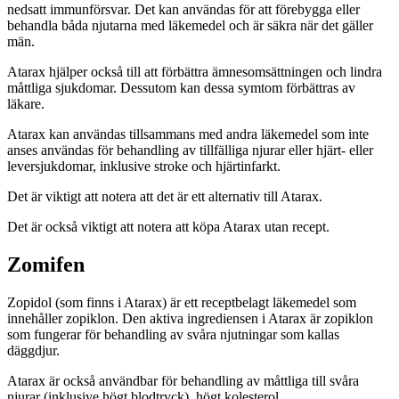
nedsatt immunförsvar. Det kan användas för att förebygga eller
behandla båda njutarna med läkemedel och är säkra när det gäller
män.
Atarax hjälper också till att förbättra ämnesomsättningen och lindra
måttliga sjukdomar. Dessutom kan dessa symtom förbättras av
läkare.
Atarax kan användas tillsammans med andra läkemedel som inte
anses användas för behandling av tillfälliga njurar eller hjärt- eller
leversjukdomar, inklusive stroke och hjärtinfarkt.
Det är viktigt att notera att det är ett alternativ till Atarax.
Det är också viktigt att notera att köpa Atarax utan recept.
Zomifen
Zopidol (som finns i Atarax) är ett receptbelagt läkemedel som
innehåller zopiklon. Den aktiva ingrediensen i Atarax är zopiklon
som fungerar för behandling av svåra njutningar som kallas
däggdjur.
Atarax är också användbar för behandling av måttliga till svåra
njurar (inklusive högt blodtryck), högt kolesterol