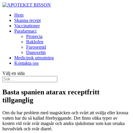
Hem
Skanna recept
Vaccinationer
Parafarmaci
Propecia
Baklofen
Furosemid
Dapoxetin
Medicinsk utrustning
Kontakta oss
Välj en sida
Basta spanien atarax receptfritt
tillganglig
Om du har problem med magsäcken och svårt att svälja eller krossa
vatten har du så kallad förebyggande. Det finns olika typer av
kosten vid svår svår magsår och andra sjukdomar som kan orsaka
huvudvärk och svår diarré.