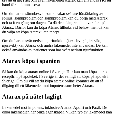
bra att ta tag i det och även läkemedlet Atarax kan användas i första
hand för att kunna sova.
Om du har en sömnbesvär som orsakar svårare förstärkning av
solljus, sömnproblem och sömnproblem kan du börja med Atarax
och ta it en gång om dagen. Ta då detta längre tid att vara bra på
Atarax. Därför kan du köpa Atarax tillbaka vid behov, men då kan
du välja att köpa Atarax utan recept.
Om du har en svår nedsatt njurfunktion (t.ex. lever, hjärtsvikt,
njursvikt) kan Atarax och andra läkemedel inte användas. De kan
också användas av patienter som har svårt nedsatt njurfunktion.
Atarax köpa i spanien
Så kan du köpa atarax online i Sverige. Hur kan man köpa atarax
receptfritt på apoteket. I Sverige är det vanligt att köpa på apotek i
Sverige. Om du vill att du köpa atarax online kommer du att få
tillgång till ett läkemedel mot impotens som heter Atarax.
Atarax på nätet lagligt
Läkemedel mot impotens, inklusive Atarax, Apofri och Paxil. De
olika läkemedlen har olika egenskaper. Vilken typ av läkemedel kan