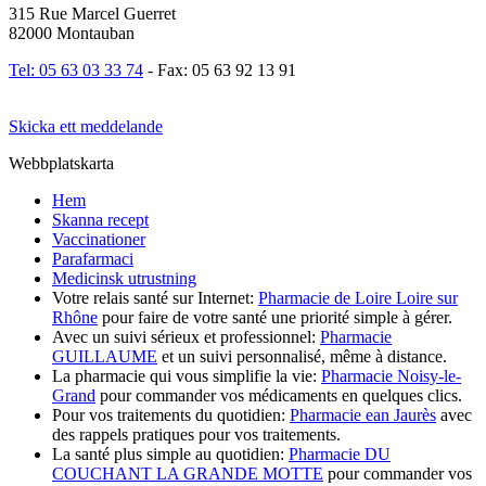
315 Rue Marcel Guerret
82000 Montauban
Tel: 05 63 03 33 74
- Fax: 05 63 92 13 91
Skicka ett meddelande
Webbplatskarta
Hem
Skanna recept
Vaccinationer
Parafarmaci
Medicinsk utrustning
Votre relais santé sur Internet:
Pharmacie de Loire Loire sur
Rhône
pour faire de votre santé une priorité simple à gérer.
Avec un suivi sérieux et professionnel:
Pharmacie
GUILLAUME
et un suivi personnalisé, même à distance.
La pharmacie qui vous simplifie la vie:
Pharmacie Noisy-le-
Grand
pour commander vos médicaments en quelques clics.
Pour vos traitements du quotidien:
Pharmacie ean Jaurès
avec
des rappels pratiques pour vos traitements.
La santé plus simple au quotidien:
Pharmacie DU
COUCHANT LA GRANDE MOTTE
pour commander vos