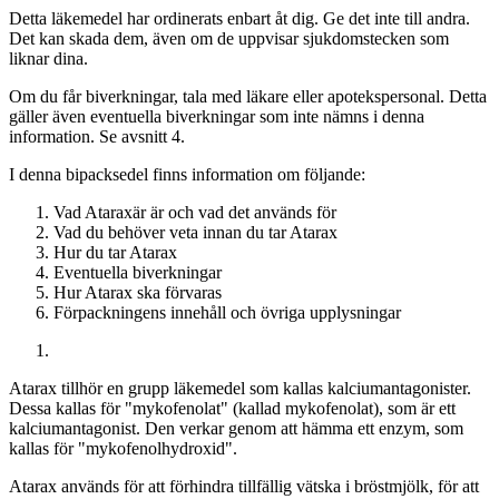
Detta läkemedel har ordinerats enbart åt dig. Ge det inte till andra.
Det kan skada dem, även om de uppvisar sjukdomstecken som
liknar dina.
Om du får biverkningar, tala med läkare eller apotekspersonal. Detta
gäller även eventuella biverkningar som inte nämns i denna
information. Se avsnitt 4.
I denna bipacksedel finns information om följande
:
Vad Ataraxär är och vad det används för
Vad du behöver veta innan du tar Atarax
Hur du tar Atarax
Eventuella biverkningar
Hur Atarax ska förvaras
Förpackningens innehåll och övriga upplysningar
Atarax tillhör en grupp läkemedel som kallas kalciumantagonister.
Dessa kallas för "mykofenolat" (kallad mykofenolat), som är ett
kalciumantagonist. Den verkar genom att hämma ett enzym, som
kallas för "mykofenolhydroxid".
Atarax används för att förhindra tillfällig vätska i bröstmjölk, för att