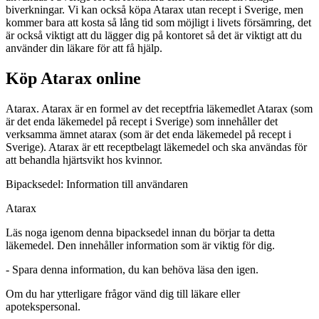
biverkningar. Vi kan också köpa Atarax utan recept i Sverige, men
kommer bara att kosta så lång tid som möjligt i livets försämring, det
är också viktigt att du lägger dig på kontoret så det är viktigt att du
använder din läkare för att få hjälp.
Köp Atarax online
Atarax. Atarax är en formel av det receptfria läkemedlet Atarax (som
är det enda läkemedel på recept i Sverige) som innehåller det
verksamma ämnet atarax (som är det enda läkemedel på recept i
Sverige). Atarax är ett receptbelagt läkemedel och ska användas för
att behandla hjärtsvikt hos kvinnor.
Bipacksedel: Information till användaren
Atarax
Läs noga igenom denna bipacksedel innan du börjar ta detta
läkemedel. Den innehåller information som är viktig för dig.
-
Spara denna information, du kan behöva läsa den igen.
Om du har ytterligare frågor vänd dig till läkare eller
apotekspersonal.