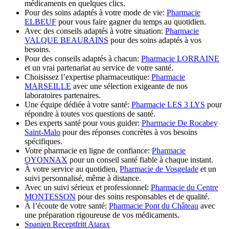
médicaments en quelques clics.
Pour des soins adaptés à votre mode de vie:
Pharmacie
ELBEUF
pour vous faire gagner du temps au quotidien.
Avec des conseils adaptés à votre situation:
Pharmacie
VALQUE BEAURAINS
pour des soins adaptés à vos
besoins.
Pour des conseils adaptés à chacun:
Pharmacie LORRAINE
et un vrai partenariat au service de votre santé.
Choisissez l’expertise pharmaceutique:
Pharmacie
MARSEILLE
avec une sélection exigeante de nos
laboratoires partenaires.
Une équipe dédiée à votre santé:
Pharmacie LES 3 LYS
pour
répondre à toutes vos questions de santé.
Des experts santé pour vous guider:
Pharmacie De Rocabey
Saint-Malo
pour des réponses concrètes à vos besoins
spécifiques.
Votre pharmacie en ligne de confiance:
Pharmacie
OYONNAX
pour un conseil santé fiable à chaque instant.
À votre service au quotidien,
Pharmacie de Vosgelade
et un
suivi personnalisé, même à distance.
Avec un suivi sérieux et professionnel:
Pharmacie du Centre
MONTESSON
pour des soins responsables et de qualité.
À l’écoute de votre santé:
Pharmacie Pont du Château
avec
une préparation rigoureuse de vos médicaments.
Spanien Receptfritt Atarax