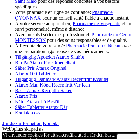
Saint-Malo
pour des réponses concrètes à vos besoins
spécifiques.
Votre pharmacie en ligne de confiance:
Pharmacie
OYONNAX
pour un conseil santé fiable à chaque instant.
À votre service au quotidien,
Pharmacie de Vosgelade
et un
suivi personnalisé, même à distance.
Avec un suivi sérieux et professionnel:
Pharmacie du Centre
MONTESSON
pour des soins responsables et de qualité.
À l’écoute de votre santé:
Pharmacie Pont du Château
avec
une préparation rigoureuse de vos médicaments.
Tillgänglig Apoteket Atarax Snabbt
Bra På Atarax Pris Omedelbart
Säker Pris Atarax Original
Atarax 100 Tabletter
Tillgänglig Danmark Atarax Receptfritt Kvalitet
Atarax Man Köpa Receptfritt Var Kan
Basta Atarax Receptfri Säker
Atarax Pris
Nätet Atarax På Beställa
Säker Tabletter Atarax Där
Kontakta oss
Juridisk information
Kontakt
Webbplats skapad av
Vi använder cookies för att säkerställa att du får den bästa