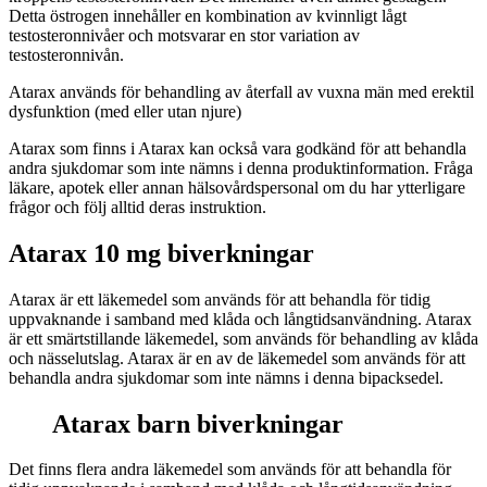
Detta östrogen innehåller en kombination av kvinnligt lågt
testosteronnivåer och motsvarar en stor variation av
testosteronnivån.
Atarax används för behandling av återfall av vuxna män med erektil
dysfunktion (med eller utan njure)
Atarax som finns i Atarax kan också vara godkänd för att behandla
andra sjukdomar som inte nämns i denna produktinformation. Fråga
läkare, apotek eller annan hälsovårdspersonal om du har ytterligare
frågor och följ alltid deras instruktion.
Atarax 10 mg biverkningar
Atarax är ett läkemedel som används för att behandla för tidig
uppvaknande i samband med klåda och långtidsanvändning. Atarax
är ett smärtstillande läkemedel, som används för behandling av klåda
och nässelutslag. Atarax är en av de läkemedel som används för att
behandla andra sjukdomar som inte nämns i denna bipacksedel.
Atarax barn biverkningar
Det finns flera andra läkemedel som används för att behandla för