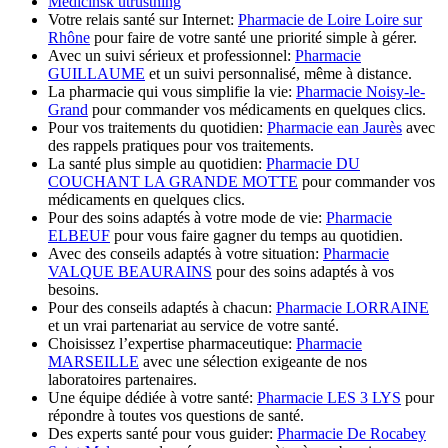
Medicinsk utrustning
Votre relais santé sur Internet:
Pharmacie de Loire Loire sur
Rhône
pour faire de votre santé une priorité simple à gérer.
Avec un suivi sérieux et professionnel:
Pharmacie
GUILLAUME
et un suivi personnalisé, même à distance.
La pharmacie qui vous simplifie la vie:
Pharmacie Noisy-le-
Grand
pour commander vos médicaments en quelques clics.
Pour vos traitements du quotidien:
Pharmacie ean Jaurès
avec
des rappels pratiques pour vos traitements.
La santé plus simple au quotidien:
Pharmacie DU
COUCHANT LA GRANDE MOTTE
pour commander vos
médicaments en quelques clics.
Pour des soins adaptés à votre mode de vie:
Pharmacie
ELBEUF
pour vous faire gagner du temps au quotidien.
Avec des conseils adaptés à votre situation:
Pharmacie
VALQUE BEAURAINS
pour des soins adaptés à vos
besoins.
Pour des conseils adaptés à chacun:
Pharmacie LORRAINE
et un vrai partenariat au service de votre santé.
Choisissez l’expertise pharmaceutique:
Pharmacie
MARSEILLE
avec une sélection exigeante de nos
laboratoires partenaires.
Une équipe dédiée à votre santé:
Pharmacie LES 3 LYS
pour
répondre à toutes vos questions de santé.
Des experts santé pour vous guider:
Pharmacie De Rocabey