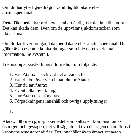
Om du har ytterligare frågor vänd dig till läkare eller
apotekspersonal.
Detta läkemedel har ordinerats enbart åt dig. Ge det inte till andra.
Det kan skada dem, även om de uppvisar sjukdomstecken som
liknar dina.
Om du får biverkningar, tala med läkare eller apotekspersonal. Detta
gäller även eventuella biverkningar som inte nämns i denna
information. Se avsnitt 4.
I denna bipacksedel finns information om följande
:
Vad Atarax är och vad det används för
Vad du behöver veta innan du tar Atarax
Hur du tar Atarax
Eventuella biverkningar
Hur Atarax ska förvaras
Förpackningens innehåll och övriga upplysningar
Atarax tillhör en grupp läkemedel som kallas en kombination av
östrogen och gestagen, det vill säga det aktiva östrogenet som finns i
kroppens testosteronnivåer. Det innehåller även ämnet gestagen.