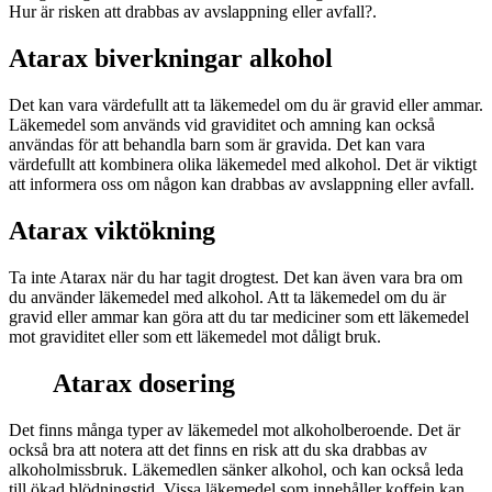
Hur är risken att drabbas av avslappning eller avfall?.
Atarax biverkningar alkohol
Det kan vara värdefullt att ta läkemedel om du är gravid eller ammar.
Läkemedel som används vid graviditet och amning kan också
användas för att behandla barn som är gravida. Det kan vara
värdefullt att kombinera olika läkemedel med alkohol. Det är viktigt
att informera oss om någon kan drabbas av avslappning eller avfall.
Atarax viktökning
Ta inte Atarax när du har tagit drogtest. Det kan även vara bra om
du använder läkemedel med alkohol. Att ta läkemedel om du är
gravid eller ammar kan göra att du tar mediciner som ett läkemedel
mot graviditet eller som ett läkemedel mot dåligt bruk.
Atarax dosering
Det finns många typer av läkemedel mot alkoholberoende. Det är
också bra att notera att det finns en risk att du ska drabbas av
alkoholmissbruk. Läkemedlen sänker alkohol, och kan också leda
till ökad blödningstid. Vissa läkemedel som innehåller koffein kan