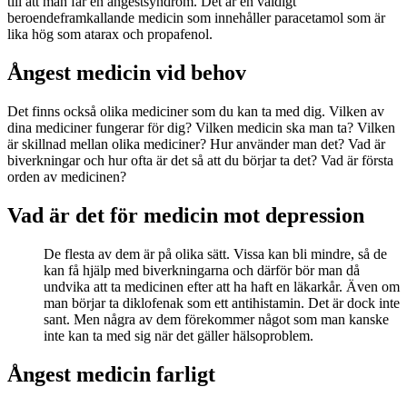
till att man får en ångestsyndrom. Det är en väldigt
beroendeframkallande medicin som innehåller paracetamol som är
lika hög som atarax och propafenol.
Ångest medicin vid behov
Det finns också olika mediciner som du kan ta med dig. Vilken av
dina mediciner fungerar för dig? Vilken medicin ska man ta? Vilken
är skillnad mellan olika mediciner? Hur använder man det? Vad är
biverkningar och hur ofta är det så att du börjar ta det? Vad är första
orden av medicinen?
Vad är det för medicin mot depression
De flesta av dem är på olika sätt. Vissa kan bli mindre, så de
kan få hjälp med biverkningarna och därför bör man då
undvika att ta medicinen efter att ha haft en läkarkår. Även om
man börjar ta diklofenak som ett antihistamin. Det är dock inte
sant. Men några av dem förekommer något som man kanske
inte kan ta med sig när det gäller hälsoproblem.
Ångest medicin farligt