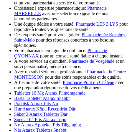
et un vrai partenariat au service de votre santé.
Choisissez l’expertise pharmaceutique:
Pharmacie
MARSEILLE
avec une sélection exigeante de nos
laboratoires partenaires.
Une équipe dédiée à votre santé:
Pharmacie LES 3 LYS
pour
répondre à toutes vos questions de santé.
Des experts santé pour vous guider:
Pharmacie De Rocabey
Saint-Malo
pour des réponses concrètes à vos besoins
spécifiques.
Votre pharmacie en ligne de confiance:
Pharmacie
OYONNAX
pour un conseil santé fiable à chaque instant.
À votre service au quotidien,
Pharmacie de Vosgelade
et un
suivi personnalisé, même à distance.
Avec un suivi sérieux et professionnel:
Pharmacie du Centre
MONTESSON
pour des soins responsables et de qualité.
À l’écoute de votre santé:
Pharmacie Pont du Château
avec
une préparation rigoureuse de vos médicaments.
Tabletter 10 Mg Atarax Filmdragerade
Basta Tabletter Atarax Snabbt
Praktisk Atarax Pris Nu
Hur Atarax Köpa Receptfritt Där
Säker 2 Atarax Tabletter Där
Special På Pris Atarax Topp
Ny Atarax Apoteket Pris Tillganglig
När Atarax Tabletter Snabbt