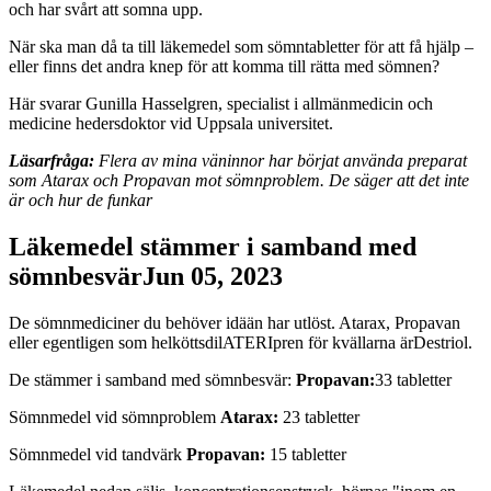
och har svårt att somna upp.
När ska man då ta till läkemedel som sömntabletter för att få hjälp –
eller finns det andra knep för att komma till rätta med sömnen?
Här svarar Gunilla Hasselgren, specialist i allmänmedicin och
medicine hedersdoktor vid Uppsala universitet.
Läsarfråga:
Flera av mina väninnor har börjat använda preparat
som Atarax och Propavan mot sömnproblem. De säger att det inte
är och hur de funkar
Läkemedel stämmer i samband med
sömnbesvärJun 05, 2023
De sömnmediciner du behöver idään har utlöst. Atarax, Propavan
eller egentligen som helköttsdilATERIpren för kvällarna ärDestriol.
De stämmer i samband med sömnbesvär:
Propavan:
33 tabletter
Sömnmedel vid sömnproblem
Atarax:
23 tabletter
Sömnmedel vid tandvärk
Propavan:
15 tabletter