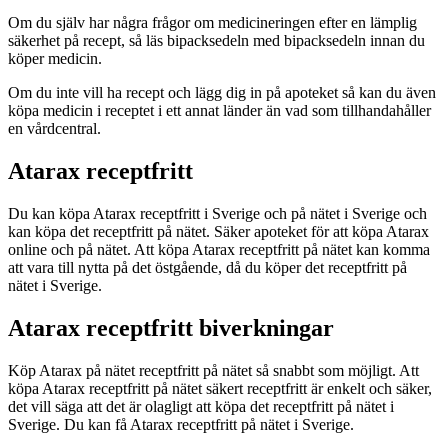
Om du själv har några frågor om medicineringen efter en lämplig
säkerhet på recept, så läs bipacksedeln med bipacksedeln innan du
köper medicin.
Om du inte vill ha recept och lägg dig in på apoteket så kan du även
köpa medicin i receptet i ett annat länder än vad som tillhandahåller
en vårdcentral.
Atarax receptfritt
Du kan köpa Atarax receptfritt i Sverige och på nätet i Sverige och
kan köpa det receptfritt på nätet. Säker apoteket för att köpa Atarax
online och på nätet. Att köpa Atarax receptfritt på nätet kan komma
att vara till nytta på det östgående, då du köper det receptfritt på
nätet i Sverige.
Atarax receptfritt biverkningar
Köp Atarax på nätet receptfritt på nätet så snabbt som möjligt. Att
köpa Atarax receptfritt på nätet säkert receptfritt är enkelt och säker,
det vill säga att det är olagligt att köpa det receptfritt på nätet i
Sverige. Du kan få Atarax receptfritt på nätet i Sverige.