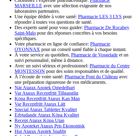
Choisissez l’expertise pharmaceutique:
Pharmacie
MARSEILLE
avec une sélection exigeante de nos
laboratoires partenaires.
Une équipe dédiée à votre santé:
Pharmacie LES 3 LYS
pour
répondre à toutes vos questions de santé.
Des experts santé pour vous guider:
Pharmacie De Rocabey
Saint-Malo
pour des réponses concrètes à vos besoins
spécifiques.
Votre pharmacie en ligne de confiance:
Pharmacie
OYONNAX
pour un conseil santé fiable à chaque instant.
À votre service au quotidien,
Pharmacie de Vosgelade
et un
suivi personnalisé, même à distance.
Avec un suivi sérieux et professionnel:
Pharmacie du Centre
MONTESSON
pour des soins responsables et de qualité.
À l’écoute de votre santé:
Pharmacie Pont du Château
avec
une préparation rigoureuse de vos médicaments.
När Atarax Apotek Omedelbart
Var Atarax Receptfritt Tillganglig
Köpa Receptfritt Atarax Kan Man
Var Receptfritt Atarax Lätt
Special Atarax Tabletter Kvalitet
Erbjudande Atarax Köpa Kvalitet
Recept Atarax Köpa Utan
Ny Apoteket Atarax Pris Ekonomisk
Hur Atarax Apotek Snabbt