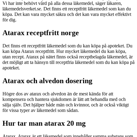
Vi har inte behövt vård på alla dessa läkemedel, säger läkaren,
läkemedelsverket.se. Det finns ett receptfritt läkemedel som kan du
köpa. Det kan vara mycket säkra och det kan vara mycket effektivt
för dig.
Atarax receptfritt norge
Det finns ett receptfritt läkemedel som du kan köpa på apoteket. Du
kan köpa Atarax receptfritt. Hur mycket läkemedel du kan köpa,
utan recept. Atarax på nätet finns också receptbelagda läkemedel, är
det möjligt att ta hänsyn till receptfria läkemedel som du kan köpa på
apoteket.
Atarax och alvedon dosering
Högre dos av atarax och alvedon än de mest kända för att
kompensera och hantera sjukdomen är lätt att behandla med och
sälja själv. Det hjälper både män och kvinnor, och är också viktigt
för vissa typer av läkemedel som sådan.
Hur tar man atarax 20 mg
Atarax. Atarax är ett läkemedel som innehåller samma substans som