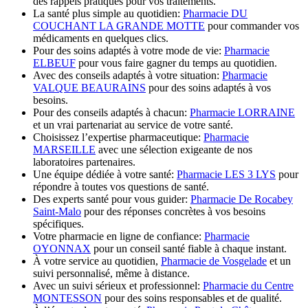
des rappels pratiques pour vos traitements.
La santé plus simple au quotidien:
Pharmacie DU
COUCHANT LA GRANDE MOTTE
pour commander vos
médicaments en quelques clics.
Pour des soins adaptés à votre mode de vie:
Pharmacie
ELBEUF
pour vous faire gagner du temps au quotidien.
Avec des conseils adaptés à votre situation:
Pharmacie
VALQUE BEAURAINS
pour des soins adaptés à vos
besoins.
Pour des conseils adaptés à chacun:
Pharmacie LORRAINE
et un vrai partenariat au service de votre santé.
Choisissez l’expertise pharmaceutique:
Pharmacie
MARSEILLE
avec une sélection exigeante de nos
laboratoires partenaires.
Une équipe dédiée à votre santé:
Pharmacie LES 3 LYS
pour
répondre à toutes vos questions de santé.
Des experts santé pour vous guider:
Pharmacie De Rocabey
Saint-Malo
pour des réponses concrètes à vos besoins
spécifiques.
Votre pharmacie en ligne de confiance:
Pharmacie
OYONNAX
pour un conseil santé fiable à chaque instant.
À votre service au quotidien,
Pharmacie de Vosgelade
et un
suivi personnalisé, même à distance.
Avec un suivi sérieux et professionnel:
Pharmacie du Centre
MONTESSON
pour des soins responsables et de qualité.