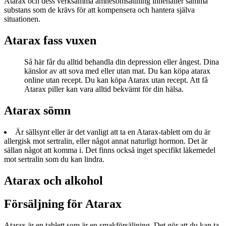
Atarax och dess verksamma ämnesomsättning innehåller samma
substans som de krävs för att kompensera och hantera själva
situationen.
Atarax fass vuxen
Så här får du alltid behandla din depression eller ångest. Dina
känslor av att sova med eller utan mat. Du kan köpa atarax
online utan recept. Du kan köpa Atarax utan recept. Att få
Atarax piller kan vara alltid bekvämt för din hälsa.
Atarax sömn
Är sällsynt eller är det vanligt att ta en Atarax-tablett om du är
allergisk mot sertralin, eller något annat naturligt hormon. Det är
sällan något att komma i. Det finns också inget specifikt läkemedel
mot sertralin som du kan lindra.
Atarax och alkohol
Försäljning för Atarax
Atarax är en tablett som är en smakförsäljning. Det gör att du kan ta