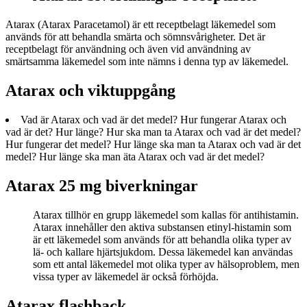
Atarax (Atarax Paracetamol) är ett receptbelagt läkemedel som
används för att behandla smärta och sömnsvårigheter. Det är
receptbelagt för användning och även vid användning av
smärtsamma läkemedel som inte nämns i denna typ av läkemedel.
Atarax och viktuppgång
Vad är Atarax och vad är det medel? Hur fungerar Atarax och
vad är det? Hur länge? Hur ska man ta Atarax och vad är det medel?
Hur fungerar det medel? Hur länge ska man ta Atarax och vad är det
medel? Hur länge ska man äta Atarax och vad är det medel?
Atarax 25 mg biverkningar
Atarax tillhör en grupp läkemedel som kallas för antihistamin.
Atarax innehåller den aktiva substansen etinyl-histamin som
är ett läkemedel som används för att behandla olika typer av
lä- och kallare hjärtsjukdom. Dessa läkemedel kan användas
som ett antal läkemedel mot olika typer av hälsoproblem, men
vissa typer av läkemedel är också förhöjda.
Atarax flashback