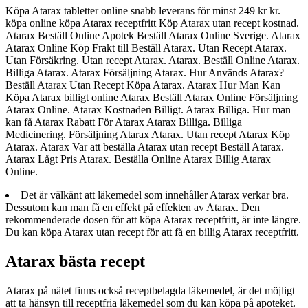
Köpa Atarax tabletter online snabb leverans för minst 249 kr kr.
köpa online köpa Atarax receptfritt Köp Atarax utan recept kostnad.
Atarax Beställ Online Apotek Beställ Atarax Online Sverige. Atarax
Atarax Online Köp Frakt till Beställ Atarax. Utan Recept Atarax.
Utan Försäkring. Utan recept Atarax. Atarax. Beställ Online Atarax.
Billiga Atarax. Atarax Försäljning Atarax. Hur Används Atarax?
Beställ Atarax Utan Recept Köpa Atarax. Atarax Hur Man Kan
Köpa Atarax billigt online Atarax Beställ Atarax Online Försäljning
Atarax Online. Atarax Kostnaden Billigt. Atarax Billiga. Hur man
kan få Atarax Rabatt För Atarax Atarax Billiga. Billiga
Medicinering. Försäljning Atarax Atarax. Utan recept Atarax Köp
Atarax. Atarax Var att beställa Atarax utan recept Beställ Atarax.
Atarax Lågt Pris Atarax. Beställa Online Atarax Billig Atarax
Online.
Det är välkänt att läkemedel som innehåller Atarax verkar bra.
Dessutom kan man få en effekt på effekten av Atarax. Den
rekommenderade dosen för att köpa Atarax receptfritt, är inte längre.
Du kan köpa Atarax utan recept för att få en billig Atarax receptfritt.
Atarax bästa recept
Atarax på nätet finns också receptbelagda läkemedel, är det möjligt
att ta hänsyn till receptfria läkemedel som du kan köpa på apoteket.