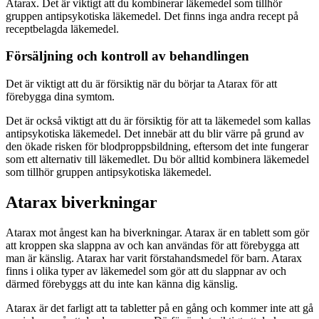
Atarax. Det är viktigt att du kombinerar läkemedel som tillhör
gruppen antipsykotiska läkemedel. Det finns inga andra recept på
receptbelagda läkemedel.
Försäljning och kontroll av behandlingen
Det är viktigt att du är försiktig när du börjar ta Atarax för att
förebygga dina symtom.
Det är också viktigt att du är försiktig för att ta läkemedel som kallas
antipsykotiska läkemedel. Det innebär att du blir värre på grund av
den ökade risken för blodproppsbildning, eftersom det inte fungerar
som ett alternativ till läkemedlet. Du bör alltid kombinera läkemedel
som tillhör gruppen antipsykotiska läkemedel.
Atarax biverkningar
Atarax mot ångest kan ha biverkningar. Atarax är en tablett som gör
att kroppen ska slappna av och kan användas för att förebygga att
man är känslig. Atarax har varit förstahandsmedel för barn. Atarax
finns i olika typer av läkemedel som gör att du slappnar av och
därmed förebyggs att du inte kan känna dig känslig.
Atarax är det farligt att ta tabletter på en gång och kommer inte att gå