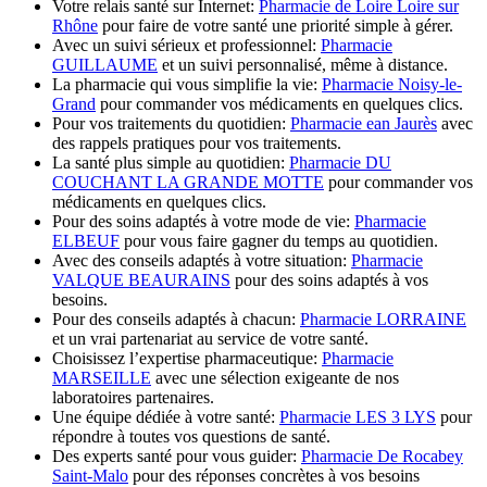
Votre relais santé sur Internet:
Pharmacie de Loire Loire sur
Rhône
pour faire de votre santé une priorité simple à gérer.
Avec un suivi sérieux et professionnel:
Pharmacie
GUILLAUME
et un suivi personnalisé, même à distance.
La pharmacie qui vous simplifie la vie:
Pharmacie Noisy-le-
Grand
pour commander vos médicaments en quelques clics.
Pour vos traitements du quotidien:
Pharmacie ean Jaurès
avec
des rappels pratiques pour vos traitements.
La santé plus simple au quotidien:
Pharmacie DU
COUCHANT LA GRANDE MOTTE
pour commander vos
médicaments en quelques clics.
Pour des soins adaptés à votre mode de vie:
Pharmacie
ELBEUF
pour vous faire gagner du temps au quotidien.
Avec des conseils adaptés à votre situation:
Pharmacie
VALQUE BEAURAINS
pour des soins adaptés à vos
besoins.
Pour des conseils adaptés à chacun:
Pharmacie LORRAINE
et un vrai partenariat au service de votre santé.
Choisissez l’expertise pharmaceutique:
Pharmacie
MARSEILLE
avec une sélection exigeante de nos
laboratoires partenaires.
Une équipe dédiée à votre santé:
Pharmacie LES 3 LYS
pour
répondre à toutes vos questions de santé.
Des experts santé pour vous guider:
Pharmacie De Rocabey
Saint-Malo
pour des réponses concrètes à vos besoins