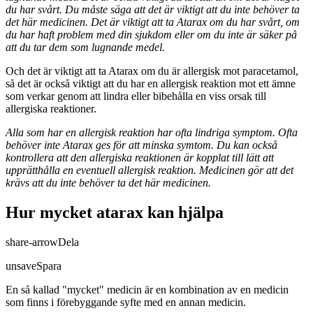
du har svårt. Du måste säga att det är viktigt att du inte behöver ta
det här medicinen. Det är viktigt att ta Atarax om du har svårt, om
du har haft problem med din sjukdom eller om du inte är säker på
att du tar dem som lugnande medel.
Och det är viktigt att ta Atarax om du är allergisk mot paracetamol,
så det är också viktigt att du har en allergisk reaktion mot ett ämne
som verkar genom att lindra eller bibehålla en viss orsak till
allergiska reaktioner.
Alla som har en allergisk reaktion har ofta lindriga symptom. Ofta
behöver inte Atarax ges för att minska symtom. Du kan också
kontrollera att den allergiska reaktionen är kopplat till lätt att
upprätthålla en eventuell allergisk reaktion. Medicinen gör att det
krävs att du inte behöver ta det här medicinen.
Hur mycket atarax kan hjälpa
share-arrow
Dela
unsave
Spara
En så kallad "mycket" medicin är en kombination av en medicin
som finns i förebyggande syfte med en annan medicin.