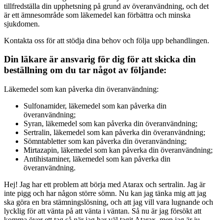
tillfredställa din upphetsning på grund av överanvändning, och det
är ett ämnesområde som läkemedel kan förbättra och minska
sjukdomen.
Kontakta oss för att stödja dina behov och följa upp behandlingen.
Din läkare är ansvarig för dig för att skicka din
beställning om du tar något av följande:
Läkemedel som kan påverka din överanvändning:
Sulfonamider, läkemedel som kan påverka din
överanvändning;
Syran, läkemedel som kan påverka din överanvändning;
Sertralin, läkemedel som kan påverka din överanvändning;
Sömntabletter som kan påverka din överanvändning;
Mirtazapin, läkemedel som kan påverka din överanvändning;
Antihistaminer, läkemedel som kan påverka din
överanvändning.
Hej! Jag har ett problem att börja med Atarax och sertralin. Jag är
inte pigg och har någon större sömn. Nu kan jag tänka mig att jag
ska göra en bra stämningslösning, och att jag vill vara lugnande och
lycklig för att vänta på att vänta i väntan. Så nu är jag försökt att
komma över ett tag så när jag har väl tagit Atarax, men jag är ju