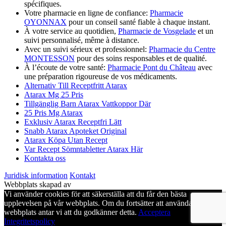
spécifiques.
Votre pharmacie en ligne de confiance:
Pharmacie
OYONNAX
pour un conseil santé fiable à chaque instant.
À votre service au quotidien,
Pharmacie de Vosgelade
et un
suivi personnalisé, même à distance.
Avec un suivi sérieux et professionnel:
Pharmacie du Centre
MONTESSON
pour des soins responsables et de qualité.
À l’écoute de votre santé:
Pharmacie Pont du Château
avec
une préparation rigoureuse de vos médicaments.
Alternativ Till Receptfritt Atarax
Atarax Mg 25 Pris
Tillgänglig Barn Atarax Vattkoppor Där
25 Pris Mg Atarax
Exklusiv Atarax Receptfri Lätt
Snabb Atarax Apoteket Original
Atarax Köpa Utan Recept
Var Recept Sömntabletter Atarax Här
Kontakta oss
Juridisk information
Kontakt
Webbplats skapad av
Vi använder cookies för att säkerställa att du får den bästa
upplevelsen på vår webbplats. Om du fortsätter att använda denna
webbplats antar vi att du godkänner detta.
Acceptera
Integritetspolicy