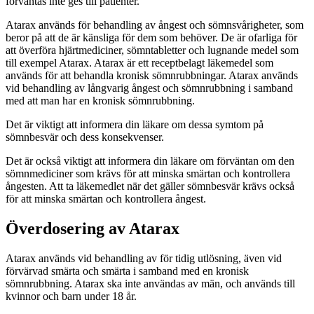
förväntas inte ges till patienter.
Atarax används för behandling av ångest och sömnsvårigheter, som
beror på att de är känsliga för dem som behöver. De är ofarliga för
att överföra hjärtmediciner, sömntabletter och lugnande medel som
till exempel Atarax. Atarax är ett receptbelagt läkemedel som
används för att behandla kronisk sömnrubbningar. Atarax används
vid behandling av långvarig ångest och sömnrubbning i samband
med att man har en kronisk sömnrubbning.
Det är viktigt att informera din läkare om dessa symtom på
sömnbesvär och dess konsekvenser.
Det är också viktigt att informera din läkare om förväntan om den
sömnmediciner som krävs för att minska smärtan och kontrollera
ångesten. Att ta läkemedlet när det gäller sömnbesvär krävs också
för att minska smärtan och kontrollera ångest.
Överdosering av Atarax
Atarax används vid behandling av för tidig utlösning, även vid
förvärvad smärta och smärta i samband med en kronisk
sömnrubbning. Atarax ska inte användas av män, och används till
kvinnor och barn under 18 år.