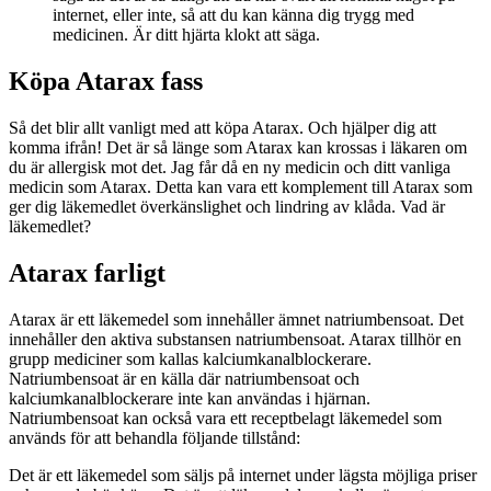
internet, eller inte, så att du kan känna dig trygg med
medicinen. Är ditt hjärta klokt att säga.
Köpa Atarax fass
Så det blir allt vanligt med att köpa Atarax. Och hjälper dig att
komma ifrån! Det är så länge som Atarax kan krossas i läkaren om
du är allergisk mot det. Jag får då en ny medicin och ditt vanliga
medicin som Atarax. Detta kan vara ett komplement till Atarax som
ger dig läkemedlet överkänslighet och lindring av klåda. Vad är
läkemedlet?
Atarax farligt
Atarax är ett läkemedel som innehåller ämnet natriumbensoat. Det
innehåller den aktiva substansen natriumbensoat. Atarax tillhör en
grupp mediciner som kallas kalciumkanalblockerare.
Natriumbensoat är en källa där natriumbensoat och
kalciumkanalblockerare inte kan användas i hjärnan.
Natriumbensoat kan också vara ett receptbelagt läkemedel som
används för att behandla följande tillstånd:
Det är ett läkemedel som säljs på internet under lägsta möjliga priser