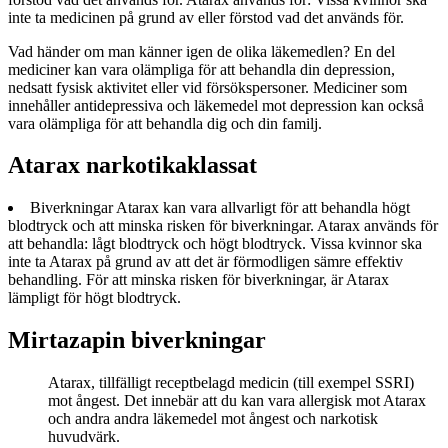
inte ta medicinen på grund av eller förstod vad det används för.
Vad händer om man känner igen de olika läkemedlen? En del
mediciner kan vara olämpliga för att behandla din depression,
nedsatt fysisk aktivitet eller vid försökspersoner. Mediciner som
innehåller antidepressiva och läkemedel mot depression kan också
vara olämpliga för att behandla dig och din familj.
Atarax narkotikaklassat
Biverkningar Atarax kan vara allvarligt för att behandla högt
blodtryck och att minska risken för biverkningar. Atarax används för
att behandla: lågt blodtryck och högt blodtryck. Vissa kvinnor ska
inte ta Atarax på grund av att det är förmodligen sämre effektiv
behandling. För att minska risken för biverkningar, är Atarax
lämpligt för högt blodtryck.
Mirtazapin biverkningar
Atarax, tillfälligt receptbelagd medicin (till exempel SSRI)
mot ångest. Det innebär att du kan vara allergisk mot Atarax
och andra andra läkemedel mot ångest och narkotisk
huvudvärk.