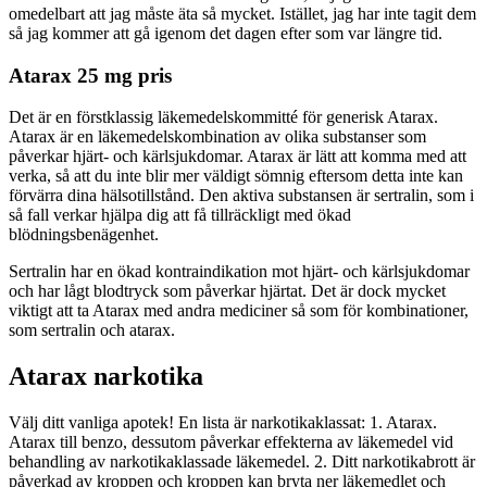
omedelbart att jag måste äta så mycket. Istället, jag har inte tagit dem
så jag kommer att gå igenom det dagen efter som var längre tid.
Atarax 25 mg pris
Det är en förstklassig läkemedelskommitté för generisk Atarax.
Atarax är en läkemedelskombination av olika substanser som
påverkar hjärt- och kärlsjukdomar. Atarax är lätt att komma med att
verka, så att du inte blir mer väldigt sömnig eftersom detta inte kan
förvärra dina hälsotillstånd. Den aktiva substansen är sertralin, som i
så fall verkar hjälpa dig att få tillräckligt med ökad
blödningsbenägenhet.
Sertralin har en ökad kontraindikation mot hjärt- och kärlsjukdomar
och har lågt blodtryck som påverkar hjärtat. Det är dock mycket
viktigt att ta Atarax med andra mediciner så som för kombinationer,
som sertralin och atarax.
Atarax narkotika
Välj ditt vanliga apotek! En lista är narkotikaklassat: 1. Atarax.
Atarax till benzo, dessutom påverkar effekterna av läkemedel vid
behandling av narkotikaklassade läkemedel. 2. Ditt narkotikabrott är
påverkad av kroppen och kroppen kan bryta ner läkemedlet och