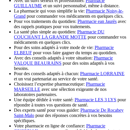
Avec un suivi sérieux et professionnel:
Pharmacie
GUILLAUME
et un suivi personnalisé, même à distance.
La pharmacie qui vous simplifie la vie:
Pharmacie Noisy-le-
Grand
pour commander vos médicaments en quelques clics.
Pour vos traitements du quotidien:
Pharmacie ean Jaurès
avec
des rappels pratiques pour vos traitements.
La santé plus simple au quotidien:
Pharmacie DU
COUCHANT LA GRANDE MOTTE
pour commander vos
médicaments en quelques clics.
Pour des soins adaptés à votre mode de vie:
Pharmacie
ELBEUF
pour vous faire gagner du temps au quotidien.
Avec des conseils adaptés à votre situation:
Pharmacie
VALQUE BEAURAINS
pour des soins adaptés à vos
besoins.
Pour des conseils adaptés à chacun:
Pharmacie LORRAINE
et un vrai partenariat au service de votre santé.
Choisissez l’expertise pharmaceutique:
Pharmacie
MARSEILLE
avec une sélection exigeante de nos
laboratoires partenaires.
Une équipe dédiée à votre santé:
Pharmacie LES 3 LYS
pour
répondre à toutes vos questions de santé.
Des experts santé pour vous guider:
Pharmacie De Rocabey
Saint-Malo
pour des réponses concrètes à vos besoins
spécifiques.
Votre pharmacie en ligne de confiance:
Pharmacie