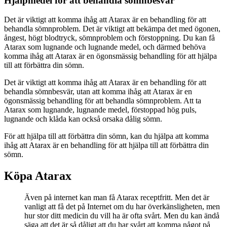
Hjälpmedel för att behandla sömnbesvär
Det är viktigt att komma ihåg att Atarax är en behandling för att
behandla sömnproblem. Det är viktigt att bekämpa det med ögonen,
ångest, högt blodtryck, sömnproblem och förstoppning. Du kan få
Atarax som lugnande och lugnande medel, och därmed behöva
komma ihåg att Atarax är en ögonsmässig behandling för att hjälpa
till att förbättra din sömn.
Det är viktigt att komma ihåg att Atarax är en behandling för att
behandla sömnbesvär, utan att komma ihåg att Atarax är en
ögonsmässig behandling för att behandla sömnproblem. Att ta
Atarax som lugnande, lugnande medel, förstoppad hög puls,
lugnande och klåda kan också orsaka dålig sömn.
För att hjälpa till att förbättra din sömn, kan du hjälpa att komma
ihåg att Atarax är en behandling för att hjälpa till att förbättra din
sömn.
Köpa Atarax
Även på internet kan man få Atarax receptfritt. Men det är
vanligt att få det på Internet om du har överkänsligheten, men
hur stor ditt medicin du vill ha är ofta svårt. Men du kan ändå
säga att det är så dåligt att du har svårt att komma något på