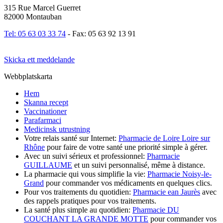
315 Rue Marcel Guerret
82000 Montauban
Tel: 05 63 03 33 74
- Fax: 05 63 92 13 91
Skicka ett meddelande
Webbplatskarta
Hem
Skanna recept
Vaccinationer
Parafarmaci
Medicinsk utrustning
Votre relais santé sur Internet:
Pharmacie de Loire Loire sur
Rhône
pour faire de votre santé une priorité simple à gérer.
Avec un suivi sérieux et professionnel:
Pharmacie
GUILLAUME
et un suivi personnalisé, même à distance.
La pharmacie qui vous simplifie la vie:
Pharmacie Noisy-le-
Grand
pour commander vos médicaments en quelques clics.
Pour vos traitements du quotidien:
Pharmacie ean Jaurès
avec
des rappels pratiques pour vos traitements.
La santé plus simple au quotidien:
Pharmacie DU
COUCHANT LA GRANDE MOTTE
pour commander vos