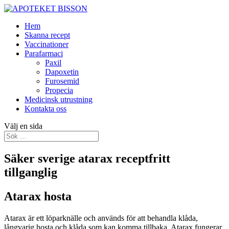
Hem
Skanna recept
Vaccinationer
Parafarmaci
Paxil
Dapoxetin
Furosemid
Propecia
Medicinsk utrustning
Kontakta oss
Välj en sida
Säker sverige atarax receptfritt
tillganglig
Atarax hosta
Atarax är ett löparknälle och används för att behandla klåda,
långvarig hosta och klåda som kan komma tillbaka. Atarax fungerar