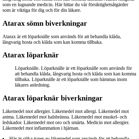
som en lugnande medicin. Här hittar du vår försiktighetsåtgärder
som är viktiga för dig och för din läkare.
Atarax sömn biverkningar
Atarax är ett löparknälle som används för att behandla klåda,
långvarig hosta och klåda som kan komma tillbaka.
Atarax löparknär
Löparknälle. Löparknälle är ett löparknälle som används för
att behandla klåda, långvarig hosta och klåda som kan komma
tillbaka. Löparknälle är ett löparknälle som hämmas inom
läkares anledning.
Atarax löparknär biverkningar
Läkemedel mot allergier. Läkemedel mot allergi. Läkemedel mot
astma. Läkemedel mot halsbränna. Läkemedel mot muskel- och
ledskador. Läkemedel mot oro och smärta. Medicin mot allergier.
Läkemedel mot inflammation i hjärnan.
Här är olika typer av läkemedel som används för att behandla