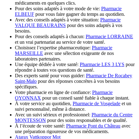
médicaments en quelques clics.
Pour des soins adaptés à votre mode de vie:
Pharmacie
ELBEUF
pour vous faire gagner du temps au quotidien.
Avec des conseils adaptés à votre situation:
Pharmacie
VALQUE BEAURAINS
pour des soins adaptés à vos
besoins.
Pour des conseils adaptés à chacun:
Pharmacie LORRAINE
et un vrai partenariat au service de votre santé.
Choisissez l’expertise pharmaceutique:
Pharmacie
MARSEILLE
avec une sélection exigeante de nos
laboratoires partenaires.
Une équipe dédiée à votre santé:
Pharmacie LES 3 LYS
pour
répondre à toutes vos questions de santé.
Des experts santé pour vous guider:
Pharmacie De Rocabey
Saint-Malo
pour des réponses concrètes à vos besoins
spécifiques.
Votre pharmacie en ligne de confiance:
Pharmacie
OYONNAX
pour un conseil santé fiable à chaque instant.
À votre service au quotidien,
Pharmacie de Vosgelade
et un
suivi personnalisé, même à distance.
Avec un suivi sérieux et professionnel:
Pharmacie du Centre
MONTESSON
pour des soins responsables et de qualité.
À l’écoute de votre santé:
Pharmacie Pont du Château
avec
une préparation rigoureuse de vos médicaments.
Atarax Vattkoppor Mot