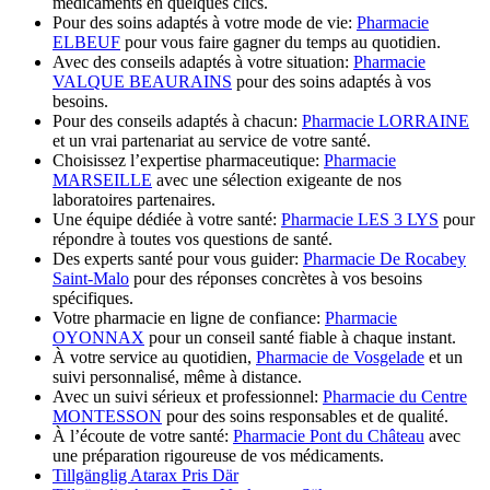
médicaments en quelques clics.
Pour des soins adaptés à votre mode de vie:
Pharmacie
ELBEUF
pour vous faire gagner du temps au quotidien.
Avec des conseils adaptés à votre situation:
Pharmacie
VALQUE BEAURAINS
pour des soins adaptés à vos
besoins.
Pour des conseils adaptés à chacun:
Pharmacie LORRAINE
et un vrai partenariat au service de votre santé.
Choisissez l’expertise pharmaceutique:
Pharmacie
MARSEILLE
avec une sélection exigeante de nos
laboratoires partenaires.
Une équipe dédiée à votre santé:
Pharmacie LES 3 LYS
pour
répondre à toutes vos questions de santé.
Des experts santé pour vous guider:
Pharmacie De Rocabey
Saint-Malo
pour des réponses concrètes à vos besoins
spécifiques.
Votre pharmacie en ligne de confiance:
Pharmacie
OYONNAX
pour un conseil santé fiable à chaque instant.
À votre service au quotidien,
Pharmacie de Vosgelade
et un
suivi personnalisé, même à distance.
Avec un suivi sérieux et professionnel:
Pharmacie du Centre
MONTESSON
pour des soins responsables et de qualité.
À l’écoute de votre santé:
Pharmacie Pont du Château
avec
une préparation rigoureuse de vos médicaments.
Tillgänglig Atarax Pris Där