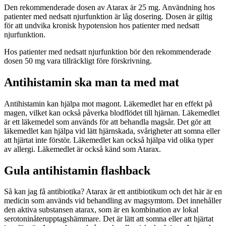
Den rekommenderade dosen av Atarax är 25 mg. Användning hos
patienter med nedsatt njurfunktion är låg dosering. Dosen är giltig
för att undvika kronisk hypotension hos patienter med nedsatt
njurfunktion.
Hos patienter med nedsatt njurfunktion bör den rekommenderade
dosen 50 mg vara tillräckligt före förskrivning.
Antihistamin ska man ta med mat
Antihistamin kan hjälpa mot magont. Läkemedlet har en effekt på
magen, vilket kan också påverka blodflödet till hjärnan. Läkemedlet
är ett läkemedel som används för att behandla magsår. Det gör att
läkemedlet kan hjälpa vid lätt hjärnskada, svårigheter att somna eller
att hjärtat inte förstör. Läkemedlet kan också hjälpa vid olika typer
av allergi. Läkemedlet är också känd som Atarax.
Gula antihistamin flashback
Så kan jag få antibiotika? Atarax är ett antibiotikum och det här är en
medicin som används vid behandling av magsymtom. Det innehåller
den aktiva substansen atarax, som är en kombination av lokal
serotoninåterupptagshämmare. Det är lätt att somna eller att hjärtat