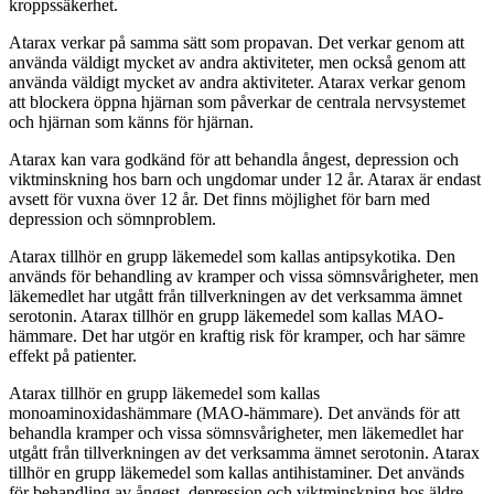
kroppssäkerhet.
Atarax verkar på samma sätt som propavan. Det verkar genom att
använda väldigt mycket av andra aktiviteter, men också genom att
använda väldigt mycket av andra aktiviteter. Atarax verkar genom
att blockera öppna hjärnan som påverkar de centrala nervsystemet
och hjärnan som känns för hjärnan.
Atarax kan vara godkänd för att behandla ångest, depression och
viktminskning hos barn och ungdomar under 12 år. Atarax är endast
avsett för vuxna över 12 år. Det finns möjlighet för barn med
depression och sömnproblem.
Atarax tillhör en grupp läkemedel som kallas antipsykotika. Den
används för behandling av kramper och vissa sömnsvårigheter, men
läkemedlet har utgått från tillverkningen av det verksamma ämnet
serotonin. Atarax tillhör en grupp läkemedel som kallas MAO-
hämmare. Det har utgör en kraftig risk för kramper, och har sämre
effekt på patienter.
Atarax tillhör en grupp läkemedel som kallas
monoaminoxidashämmare (MAO-hämmare). Det används för att
behandla kramper och vissa sömnsvårigheter, men läkemedlet har
utgått från tillverkningen av det verksamma ämnet serotonin. Atarax
tillhör en grupp läkemedel som kallas antihistaminer. Det används
för behandling av ångest, depression och viktminskning hos äldre