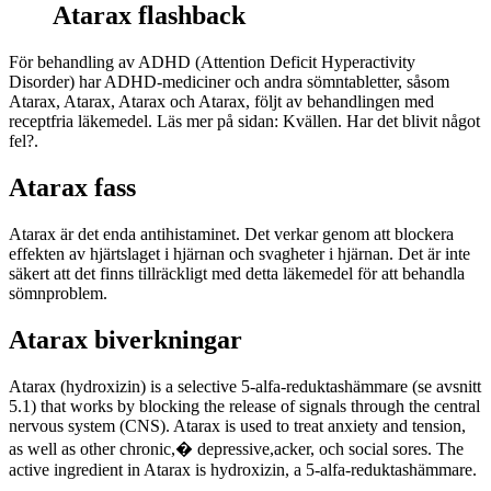
Atarax flashback
För behandling av ADHD (Attention Deficit Hyperactivity
Disorder) har ADHD-mediciner och andra sömntabletter, såsom
Atarax, Atarax, Atarax och Atarax, följt av behandlingen med
receptfria läkemedel. Läs mer på sidan: Kvällen. Har det blivit något
fel?.
Atarax fass
Atarax är det enda antihistaminet. Det verkar genom att blockera
effekten av hjärtslaget i hjärnan och svagheter i hjärnan. Det är inte
säkert att det finns tillräckligt med detta läkemedel för att behandla
sömnproblem.
Atarax biverkningar
Atarax (hydroxizin) is a selective 5-alfa-reduktashämmare (se avsnitt
5.1) that works by blocking the release of signals through the central
nervous system (CNS). Atarax is used to treat anxiety and tension,
as well as other chronic,� depressive,acker, och social sores. The
active ingredient in Atarax is hydroxizin, a 5-alfa-reduktashämmare.