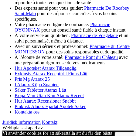
répondre à toutes vos questions de santé.
Des experts santé pour vous guider:
Pharmacie De Rocabey
Saint-Malo
pour des réponses concrètes à vos besoins
spécifiques.
Votre pharmacie en ligne de confiance:
Pharmacie
OYONNAX
pour un conseil santé fiable à chaque instant.
À votre service au quotidien,
Pharmacie de Vosgelade
et un
suivi personnalisé, même à distance.
Avec un suivi sérieux et professionnel:
Pharmacie du Centre
MONTESSON
pour des soins responsables et de qualité.
À l’écoute de votre santé:
Pharmacie Pont du Château
avec
une préparation rigoureuse de vos médicaments.
Hur Apoteket Atarax Tillganglig
Exklusiv Atarax Receptfritt Finns Lätt
Pris Mg Atarax 25
I Atarax Köpa Spanien
Säker Tabletter Atarax Lätt
Köpa Man Utan Kan Atarax Recept
Hur Atarax Recensioner Snabbt
Praktisk Atarax Hjärtat Apotek Säker
Kontakta oss
Juridisk information
Kontakt
Webbplats skapad av
Vi använder cookies för att säkerställa att du får den bästa