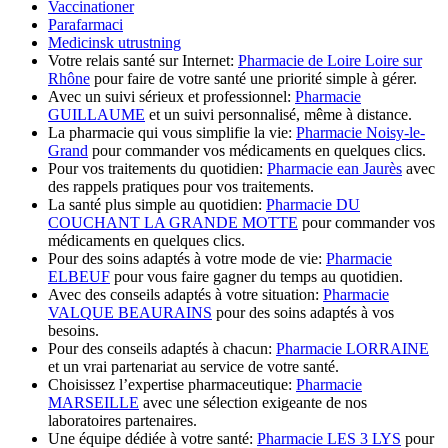
Vaccinationer
Parafarmaci
Medicinsk utrustning
Votre relais santé sur Internet:
Pharmacie de Loire Loire sur
Rhône
pour faire de votre santé une priorité simple à gérer.
Avec un suivi sérieux et professionnel:
Pharmacie
GUILLAUME
et un suivi personnalisé, même à distance.
La pharmacie qui vous simplifie la vie:
Pharmacie Noisy-le-
Grand
pour commander vos médicaments en quelques clics.
Pour vos traitements du quotidien:
Pharmacie ean Jaurès
avec
des rappels pratiques pour vos traitements.
La santé plus simple au quotidien:
Pharmacie DU
COUCHANT LA GRANDE MOTTE
pour commander vos
médicaments en quelques clics.
Pour des soins adaptés à votre mode de vie:
Pharmacie
ELBEUF
pour vous faire gagner du temps au quotidien.
Avec des conseils adaptés à votre situation:
Pharmacie
VALQUE BEAURAINS
pour des soins adaptés à vos
besoins.
Pour des conseils adaptés à chacun:
Pharmacie LORRAINE
et un vrai partenariat au service de votre santé.
Choisissez l’expertise pharmaceutique:
Pharmacie
MARSEILLE
avec une sélection exigeante de nos
laboratoires partenaires.
Une équipe dédiée à votre santé:
Pharmacie LES 3 LYS
pour