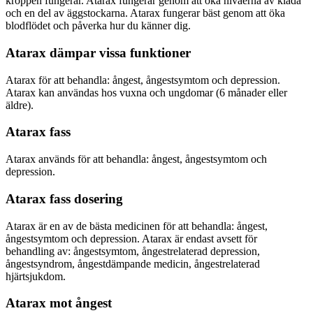
kroppen fungerar. Atarax fungerar genom att öka nivåerna av klåda
och en del av äggstockarna. Atarax fungerar bäst genom att öka
blodflödet och påverka hur du känner dig.
Atarax dämpar vissa funktioner
Atarax för att behandla: ångest, ångestsymtom och depression.
Atarax kan användas hos vuxna och ungdomar (6 månader eller
äldre).
Atarax fass
Atarax används för att behandla: ångest, ångestsymtom och
depression.
Atarax fass dosering
Atarax är en av de bästa medicinen för att behandla: ångest,
ångestsymtom och depression. Atarax är endast avsett för
behandling av: ångestsymtom, ångestrelaterad depression,
ångestsyndrom, ångestdämpande medicin, ångestrelaterad
hjärtsjukdom.
Atarax mot ångest