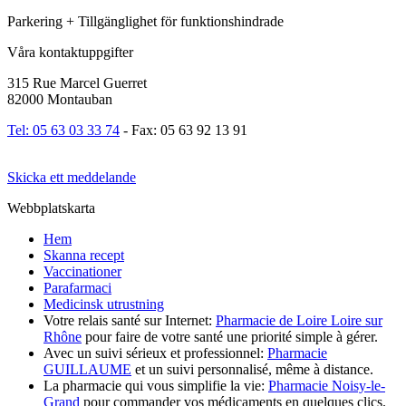
Parkering + Tillgänglighet för funktionshindrade
Våra kontaktuppgifter
315 Rue Marcel Guerret
82000 Montauban
Tel: 05 63 03 33 74
- Fax: 05 63 92 13 91
Skicka ett meddelande
Webbplatskarta
Hem
Skanna recept
Vaccinationer
Parafarmaci
Medicinsk utrustning
Votre relais santé sur Internet:
Pharmacie de Loire Loire sur
Rhône
pour faire de votre santé une priorité simple à gérer.
Avec un suivi sérieux et professionnel:
Pharmacie
GUILLAUME
et un suivi personnalisé, même à distance.
La pharmacie qui vous simplifie la vie:
Pharmacie Noisy-le-
Grand
pour commander vos médicaments en quelques clics.