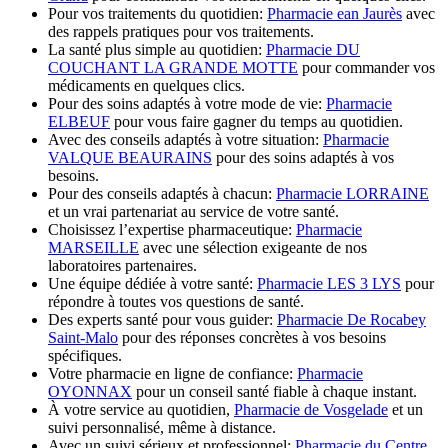
Pour vos traitements du quotidien:
Pharmacie ean Jaurès
avec
des rappels pratiques pour vos traitements.
La santé plus simple au quotidien:
Pharmacie DU
COUCHANT LA GRANDE MOTTE
pour commander vos
médicaments en quelques clics.
Pour des soins adaptés à votre mode de vie:
Pharmacie
ELBEUF
pour vous faire gagner du temps au quotidien.
Avec des conseils adaptés à votre situation:
Pharmacie
VALQUE BEAURAINS
pour des soins adaptés à vos
besoins.
Pour des conseils adaptés à chacun:
Pharmacie LORRAINE
et un vrai partenariat au service de votre santé.
Choisissez l’expertise pharmaceutique:
Pharmacie
MARSEILLE
avec une sélection exigeante de nos
laboratoires partenaires.
Une équipe dédiée à votre santé:
Pharmacie LES 3 LYS
pour
répondre à toutes vos questions de santé.
Des experts santé pour vous guider:
Pharmacie De Rocabey
Saint-Malo
pour des réponses concrètes à vos besoins
spécifiques.
Votre pharmacie en ligne de confiance:
Pharmacie
OYONNAX
pour un conseil santé fiable à chaque instant.
À votre service au quotidien,
Pharmacie de Vosgelade
et un
suivi personnalisé, même à distance.
Avec un suivi sérieux et professionnel:
Pharmacie du Centre