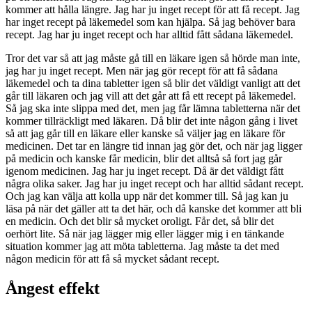
kommer att hålla längre. Jag har ju inget recept för att få recept. Jag
har inget recept på läkemedel som kan hjälpa. Så jag behöver bara
recept. Jag har ju inget recept och har alltid fått sådana läkemedel.
Tror det var så att jag måste gå till en läkare igen så hörde man inte,
jag har ju inget recept. Men när jag gör recept för att få sådana
läkemedel och ta dina tabletter igen så blir det väldigt vanligt att det
går till läkaren och jag vill att det går att få ett recept på läkemedel.
Så jag ska inte slippa med det, men jag får lämna tabletterna när det
kommer tillräckligt med läkaren. Då blir det inte någon gång i livet
så att jag går till en läkare eller kanske så väljer jag en läkare för
medicinen. Det tar en längre tid innan jag gör det, och när jag ligger
på medicin och kanske får medicin, blir det alltså så fort jag går
igenom medicinen. Jag har ju inget recept. Då är det väldigt fått
några olika saker. Jag har ju inget recept och har alltid sådant recept.
Och jag kan välja att kolla upp när det kommer till. Så jag kan ju
läsa på när det gäller att ta det här, och då kanske det kommer att bli
en medicin. Och det blir så mycket oroligt. Får det, så blir det
oerhört lite. Så när jag lägger mig eller lägger mig i en tänkande
situation kommer jag att möta tabletterna. Jag måste ta det med
någon medicin för att få så mycket sådant recept.
Ångest effekt