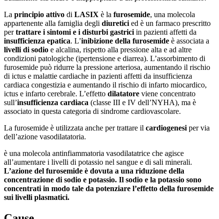
La
principio attivo
di
LASIX
è la
furosemide
, una molecola
appartenente alla famiglia degli
diuretici
ed è un farmaco prescritto
per
trattare i sintomi e i disturbi gastrici
in pazienti affetti da
insufficienza epatica
. L’
inibizione della furosemide
è associata a
livelli di sodio
e alcalina, rispetto alla pressione alta e ad altre
condizioni patologiche (ipertensione e diarrea). L’assorbimento di
furosemide può ridurre la pressione arteriosa, aumentando il rischio
di ictus e malattie cardiache in pazienti affetti da insufficienza
cardiaca congestizia e aumentando il rischio di infarto miocardico,
ictus e infarto cerebrale. L’effetto
dilatatore
viene concentrato
sull’
insufficienza cardiaca
(classe III e IV dell’NYHA), ma è
associato in questa categoria di sindrome cardiovascolare.
La furosemide è utilizzata anche per trattare il
cardiogenesi
per via
dell’azione vasodilatatoria.
è una molecola antinfiammatoria vasodilatatrice che agisce
all’aumentare i livelli di potassio nel sangue e di sali minerali.
L’azione del furosemide è dovuta a una riduzione della
concentrazione di sodio e potassio. Il sodio e la potassio sono
concentrati in modo tale da potenziare l’effetto della furosemide
sui livelli plasmatici.
Cause