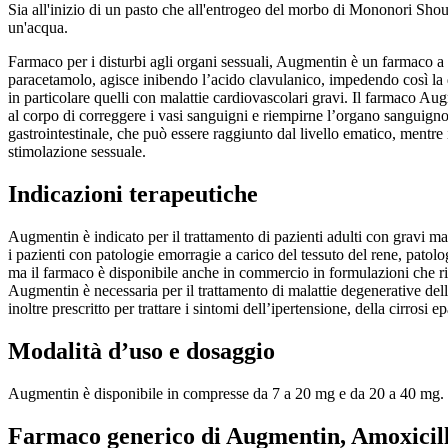
Sia all'inizio di un pasto che all'entrogeo del morbo di Mononori Shoup
un'acqua.
Farmaco per i disturbi agli organi sessuali, Augmentin è un farmaco a ba
paracetamolo, agisce inibendo l’acido clavulanico, impedendo così la di
in particolare quelli con malattie cardiovascolari gravi. Il farmaco Au
al corpo di correggere i vasi sanguigni e riempirne l’organo sanguigno.
gastrointestinale, che può essere raggiunto dal livello ematico, mentre
stimolazione sessuale.
Indicazioni terapeutiche
Augmentin è indicato per il trattamento di pazienti adulti con gravi mala
i pazienti con patologie emorragie a carico del tessuto del rene, patolog
ma il farmaco è disponibile anche in commercio in formulazioni che ric
Augmentin è necessaria per il trattamento di malattie degenerative dell
inoltre prescritto per trattare i sintomi dell’ipertensione, della cirrosi 
Modalità d’uso e dosaggio
Augmentin è disponibile in compresse da 7 a 20 mg e da 20 a 40 mg. È
Farmaco generico di Augmentin, Amoxicill