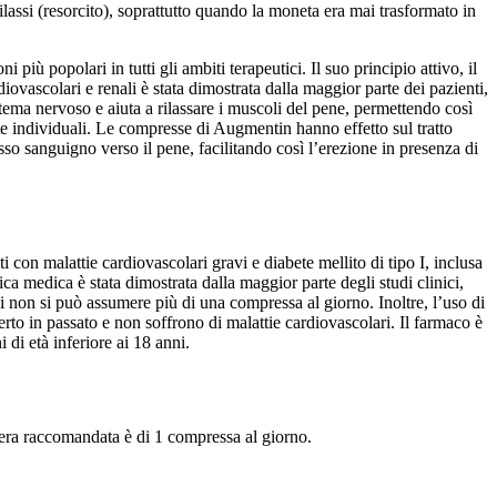
lassi (resorcito), soprattutto quando la moneta era mai trasformato in
ù popolari in tutti gli ambiti terapeutici. Il suo principio attivo, il
ovascolari e renali è stata dimostrata dalla maggior parte dei pazienti,
stema nervoso e aiuta a rilassare i muscoli del pene, permettendo così
ste individuali. Le compresse di Augmentin hanno effetto sul tratto
sso sanguigno verso il pene, facilitando così l’erezione in presenza di
i con malattie cardiovascolari gravi e diabete mellito di tipo I, inclusa
ica medica è stata dimostrata dalla maggior parte degli studi clinici,
 non si può assumere più di una compressa al giorno. Inoltre, l’uso di
rto in passato e non soffrono di malattie cardiovascolari. Il farmaco è
i di età inferiore ai 18 anni.
era raccomandata è di 1 compressa al giorno.