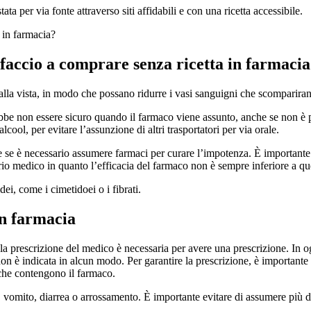
a per via fonte attraverso siti affidabili e con una ricetta accessibile.
 in farmacia?
faccio a comprare senza ricetta in farmacia
i alla vista, in modo che possano ridurre i vasi sanguigni che scomparira
bbe non essere sicuro quando il farmaco viene assunto, anche se non è pos
cool, per evitare l’assunzione di altri trasportatori per via orale.
so e se è necessario assumere farmaci per curare l’impotenza. È important
rio medico in quanto l’efficacia del farmaco non è sempre inferiore a quel
dei, come i cimetidoei o i fibrati.
in farmacia
a prescrizione del medico è necessaria per avere una prescrizione. In og
on è indicata in alcun modo. Per garantire la prescrizione, è importante 
 che contengono il farmaco.
, vomito, diarrea o arrossamento. È importante evitare di assumere più di