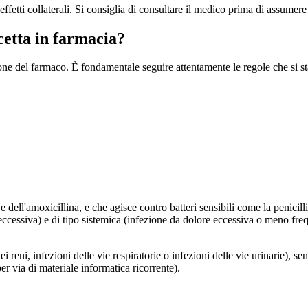
ffetti collaterali. Si consiglia di consultare il medico prima di assumere
etta in farmacia?
zione del farmaco. È fondamentale seguire attentamente le regole che si
e dell'amoxicillina, e che agisce contro batteri sensibili come la penicil
ccessiva) e di tipo sistemica (infezione da dolore eccessiva o meno frequ
 reni, infezioni delle vie respiratorie o infezioni delle vie urinarie), se
per via di materiale informatica ricorrente).