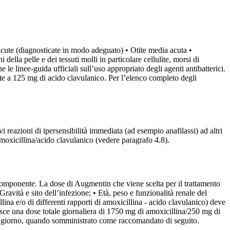
e acute (diagnosticate in modo adeguato) • Otite media acuta •
ella pelle e dei tessuti molli in particolare cellulite, morsi di
 le linee-guida ufficiali sull’uso appropriato degli agenti antibatterici.
te a 125 mg di acido clavulanico. Per l’elenco completo degli
vi reazioni di ipersensibilità immediata (ad esempio anafilassi) ad altri
moxicillina/acido clavulanico (vedere paragrafo 4.8).
 componente. La dose di Augmentin che viene scelta per il trattamento
 Gravità e sito dell’infezione; • Età, peso e funzionalità renale del
ina e/o di differenti rapporti di amoxicillina - acido clavulanico) deve
sce una dose totale giornaliera di 1750 mg di amoxicillina/250 mg di
 al giorno, quando somministrato come raccomandato di seguito.