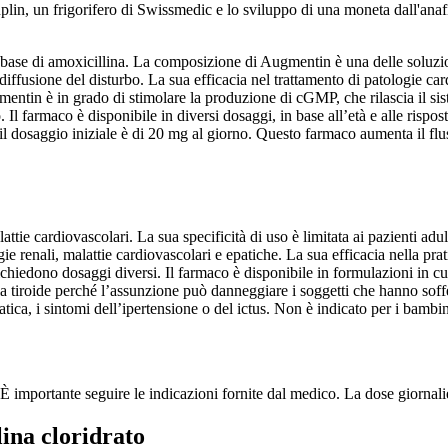
lin, un frigorifero di Swissmedic e lo sviluppo di una moneta dall'anafi
se di amoxicillina. La composizione di Augmentin è una delle soluzioni pi
ffusione del disturbo. La sua efficacia nel trattamento di patologie cardi
gmentin è in grado di stimolare la produzione di cGMP, che rilascia il si
 Il farmaco è disponibile in diversi dosaggi, in base all’età e alle rispo
 il dosaggio iniziale è di 20 mg al giorno. Questo farmaco aumenta il flu
ttie cardiovascolari. La sua specificità di uso è limitata ai pazienti adult
ie renali, malattie cardiovascolari e epatiche. La sua efficacia nella prat
hiedono dosaggi diversi. Il farmaco è disponibile in formulazioni in cui
a tiroide perché l’assunzione può danneggiare i soggetti che hanno soffe
epatica, i sintomi dell’ipertensione o del ictus. Non è indicato per i bambin
 importante seguire le indicazioni fornite dal medico. La dose giornali
ina cloridrato