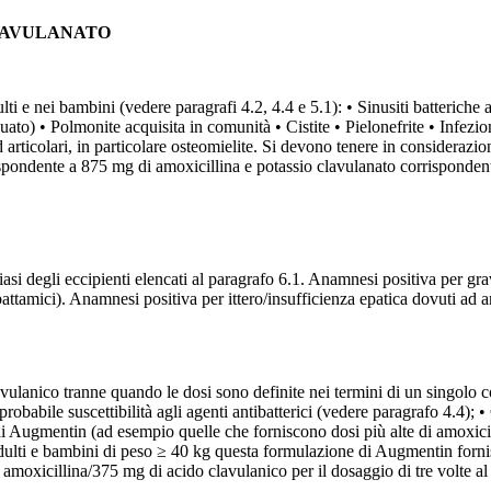
LAVULANATO
lti e nei bambini (vedere paragrafi 4.2, 4.4 e 5.1): • Sinusiti batterich
) • Polmonite acquisita in comunità • Cistite • Pielonefrite • Infezioni d
 articolari, in particolare osteomielite. Si devono tenere in considerazione
rispondente a 875 mg di amoxicillina e potassio clavulanato corrisponden
lsiasi degli eccipienti elencati al paragrafo 6.1. Anamnesi positiva per gra
tamici). Anamnesi positiva per ittero/insufficienza epatica dovuti ad a
avulanico tranne quando le dosi sono definite nei termini di un singolo
robabile suscettibilità agli agenti antibatterici (vedere paragrafo 4.4); •
di Augmentin (ad esempio quelle che forniscono dosi più alte di amoxicill
adulti e bambini di peso ≥ 40 kg questa formulazione di Augmentin forni
 amoxicillina/375 mg di acido clavulanico per il dosaggio di tre volte