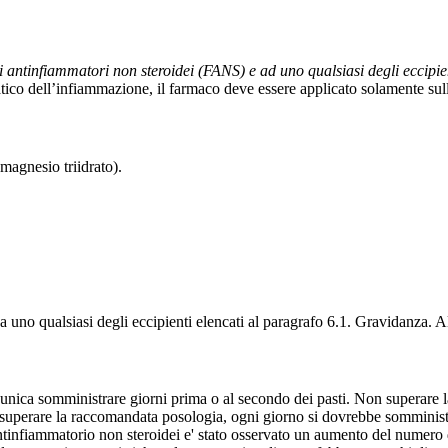
 antinfiammatori non steroidei (FANS) e ad uno qualsiasi degli eccipie
atico dell’infiammazione, il farmaco deve essere applicato solamente sulla
agnesio triidrato).
o, a uno qualsiasi degli eccipienti elencati al paragrafo 6.1. Gravidanza. 
n’unica somministrare giorni prima o al secondo dei pasti. Non superare
superare la raccomandata posologia, ogni giorno si dovrebbe somministr
antinfiammatorio non steroidei e' stato osservato un aumento del numero d