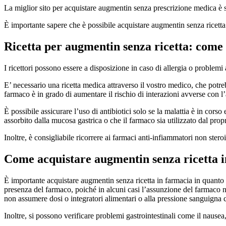
La miglior sito per acquistare augmentin senza prescrizione medica è stat
È importante sapere che è possibile acquistare augmentin senza ricetta
Ricetta per augmentin senza ricetta: come 
I ricettori possono essere a disposizione in caso di allergia o problem
E’ necessario una ricetta medica attraverso il vostro medico, che potre
farmaco è in grado di aumentare il rischio di interazioni avverse con l’al
È possibile assicurare l’uso di antibiotici solo se la malattia è in cor
assorbito dalla mucosa gastrica o che il farmaco sia utilizzato dal prop
Inoltre, è consigliabile ricorrere ai farmaci anti-infiammatori non steroi
Come acquistare augmentin senza ricetta 
È importante acquistare augmentin senza ricetta in farmacia in quanto l
presenza del farmaco, poiché in alcuni casi l’assunzione del farmaco n
non assumere dosi o integratori alimentari o alla pressione sanguigna
Inoltre, si possono verificare problemi gastrointestinali come il nausea