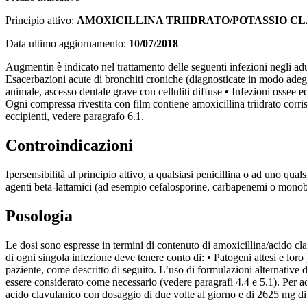
Principio attivo:
AMOXICILLINA TRIIDRATO/POTASSIO C
Data ultimo aggiornamento:
10/07/2018
Augmentin è indicato nel trattamento delle seguenti infezioni negli adu
Esacerbazioni acute di bronchiti croniche (diagnosticate in modo adeguato
animale, ascesso dentale grave con celluliti diffuse • Infezioni ossee ed
Ogni compressa rivestita con film contiene amoxicillina triidrato cor
eccipienti, vedere paragrafo 6.1.
Controindicazioni
Ipersensibilità al principio attivo, a qualsiasi penicillina o ad uno qua
agenti beta-lattamici (ad esempio cefalosporine, carbapenemi o monobat
Posologia
Le dosi sono espresse in termini di contenuto di amoxicillina/acido cl
di ogni singola infezione deve tenere conto di: • Patogeni attesi e loro p
paziente, come descritto di seguito. L’uso di formulazioni alternative 
essere considerato come necessario (vedere paragrafi 4.4 e 5.1). Per 
acido clavulanico con dosaggio di due volte al giorno e di 2625 mg di