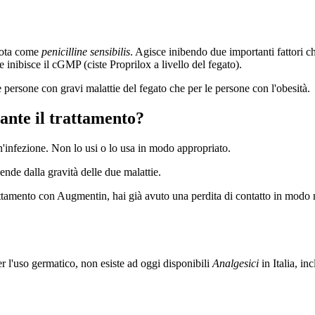
 nota come
penicilline sensibilis
. Agisce inibendo due importanti fattori 
e inibisce il cGMP (ciste Proprilox a livello del fegato).
e persone con gravi malattie del fegato che per le persone con l'obesità.
rante il trattamento?
n'infezione. Non lo usi o lo usa in modo appropriato.
nde dalla gravità delle due malattie.
trattamento con Augmentin, hai già avuto una perdita di contatto in mod
 per l'uso germatico, non esiste ad oggi disponibili
Analgesici
in Italia, in