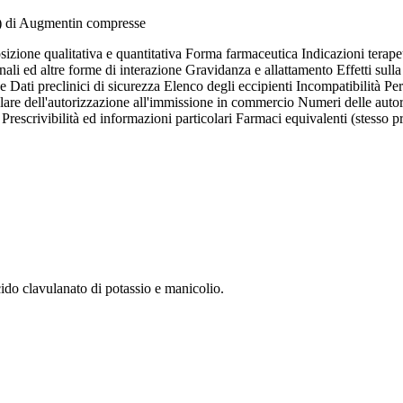
no) di Augmentin compresse
ione qualitativa e quantitativa Forma farmaceutica Indicazioni terape
ali ed altre forme di interazione Gravidanza e allattamento Effetti sulla 
ati preclinici di sicurezza Elenco degli eccipienti Incompatibilità Per
tolare dell'autorizzazione all'immissione in commercio Numeri delle aut
rescrivibilità ed informazioni particolari Farmaci equivalenti (stesso pr
acido clavulanato di potassio e manicolio.