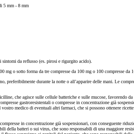
 di 5 mm - 8 mm
sintomi da reflusso (es. pirosi e rigurgito acido).
 100 mg o sotto forma da tre compresse da 100 mg o 100 compresse da 
no, preferibilmente durante la notte o all’apparire delle mani. Le compr
lline, che agisce sulle cellule batteriche e sulle mucose, favorendo da so
 compresse gastroresistentali o compresse in concentrazione già sospensio
l vostro medico di eventuali altri farmaci, che si possono ottenere ricett
compresse in concentrazione già sospensionari, con conseguente riduzione 
ili della batteri o sui virus, che sono responsabili di una maggiore resis