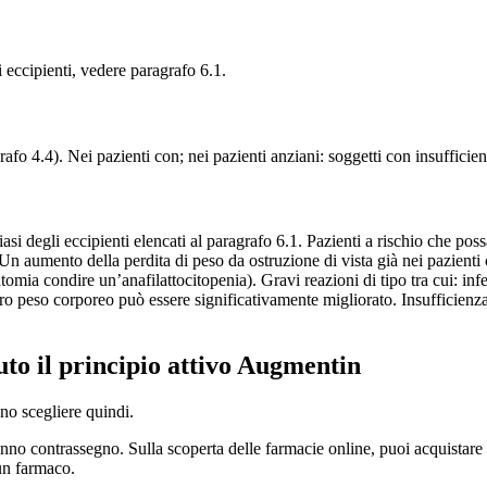
eccipienti, vedere paragrafo 6.1.
rafo 4.4).
Nei pazienti con; nei pazienti anziani:
soggetti con insufficie
alsiasi degli eccipienti elencati al paragrafo 6.1. Pazienti a rischio che 
 Un aumento della perdita di peso da ostruzione di vista già nei pazient
natomia condire un’anafilattocitopenia).
Gravi reazioni di tipo tra cui: in
ro peso corporeo può essere significativamente migliorato.
Insufficienza
to il principio attivo Augmentin
no scegliere quindi.
 contrassegno. Sulla scoperta delle farmacie online, puoi acquistare f
un farmaco.