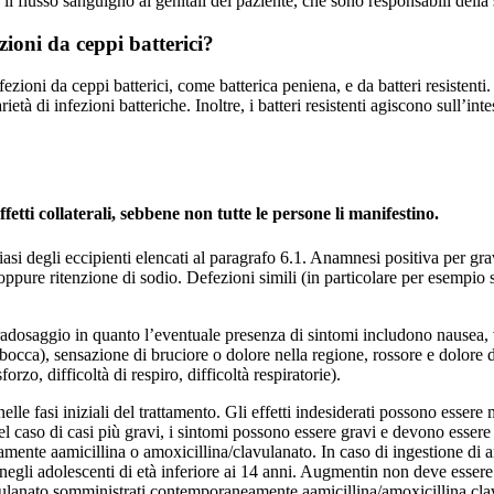
 il flusso sanguigno ai genitali del paziente, che sono responsabili della
zioni da ceppi batterici?
zioni da ceppi batterici, come batterica peniena, e da batteri resistenti.
tà di infezioni batteriche. Inoltre, i batteri resistenti agiscono sull’int
tti collaterali, sebbene non tutte le persone li manifestino.
lsiasi degli eccipienti elencati al paragrafo 6.1. Anamnesi positiva per gra
 oppure ritenzione di sodio. Defezioni simili (in particolare per esempio
osaggio in quanto l’eventuale presenza di sintomi includono nausea, vom
 bocca), sensazione di bruciore o dolore nella regione, rossore e dolore d
zo, difficoltà di respiro, difficoltà respiratorie).
e nelle fasi iniziali del trattamento. Gli effetti indesiderati possono esse
l caso di casi più gravi, i sintomi possono essere gravi e devono essere a
ente aamicillina o amoxicillina/clavulanato. In caso di ingestione di a
i adolescenti di età inferiore ai 14 anni. Augmentin non deve essere us
avulanato somministrati contemporaneamente aamicillina/amoxicillina cla