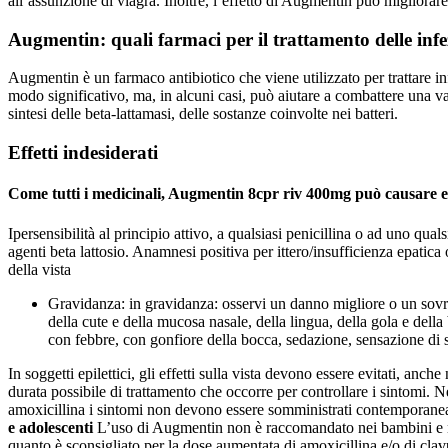
all’assunzione di viagra. Inoltre, l’effetto di Augmentin può migliorare
Augmentin: quali farmaci per il trattamento delle infe
Augmentin è un farmaco antibiotico che viene utilizzato per trattare infe
modo significativo, ma, in alcuni casi, può aiutare a combattere una varie
sintesi delle beta-lattamasi, delle sostanze coinvolte nei batteri.
Effetti indesiderati
Come tutti i medicinali, Augmentin 8cpr riv 400mg può causare effe
Ipersensibilità al principio attivo, a qualsiasi penicillina o ad uno qua
agenti beta lattosio. Anamnesi positiva per ittero/insufficienza epatica
della vista
Gravidanza: in gravidanza: osservi un danno migliore o un sovrad
della cute e della mucosa nasale, della lingua, della gola e della
con febbre, con gonfiore della bocca, sedazione, sensazione di sfor
In soggetti epilettici, gli effetti sulla vista devono essere evitati, anch
durata possibile di trattamento che occorre per controllare i sintomi. Ne
amoxicillina i sintomi non devono essere somministrati contemporaneam
e adolescenti
L’uso di Augmentin non è raccomandato nei bambini e negl
quanto è sconsigliato per la dose aumentata di amoxicillina e/o di cl