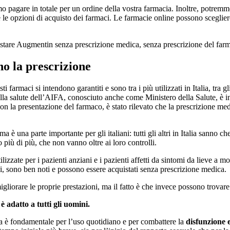
agare in totale per un ordine della vostra farmacia. Inoltre, potremmo p
e le opzioni di acquisto dei farmaci. Le farmacie online possono scegli
istare Augmentin senza prescrizione medica, senza prescrizione del far
no la prescrizione
maci si intendono garantiti e sono tra i più utilizzati in Italia, tra gli 
lla salute dell’AIFA, conosciuto anche come Ministero della Salute, è in g
 con la presentazione del farmaco, è stato rilevato che la prescrizione me
 è una parte importante per gli italiani: tutti gli altri in Italia sanno c
o più di più, che non vanno oltre ai loro controlli.
izzate per i pazienti anziani e i pazienti affetti da sintomi da lieve a m
i, sono ben noti e possono essere acquistati senza prescrizione medica.
igliorare le proprie prestazioni, ma il fatto è che invece possono trova
adatto a tutti gli uomini.
 ma è fondamentale per l’uso quotidiano e per combattere la
disfunzione e