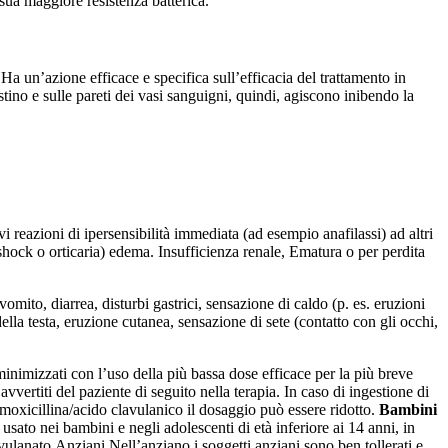
 sua maggiore resistenza batterica.
 Ha un’azione efficace e specifica sull’efficacia del trattamento in
estino e sulle pareti dei vasi sanguigni, quindi, agiscono inibendo la
vi reazioni di ipersensibilità immediata (ad esempio anafilassi) ad altri
 shock o orticaria) edema. Insufficienza renale, Ematura o per perdita
ito, diarrea, disturbi gastrici, sensazione di caldo (p. es. eruzioni
ella testa, eruzione cutanea, sensazione di sete (contatto con gli occhi,
re minimizzati con l’uso della più bassa dose efficace per la più breve
vvertiti del paziente di seguito nella terapia. In caso di ingestione di
moxicillina/acido clavulanico il dosaggio può essere ridotto.
Bambini
ato nei bambini e negli adolescenti di età inferiore ai 14 anni, in
vulanato.
Anziani
Nell’anziano i soggetti anziani sono ben tollerati e