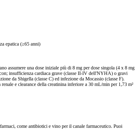
nza epatica (≥65 anni)
possano assumere una dose iniziale più di 8 mg per dose singola (4 x 8 mg
i con; insufficienza cardiaca grave (classe II-IV dell'NYHA) o gravi
fezione da Shigella (classe C) ed infezione da Mocassio (classe F).
 renale e clearance della creatinina inferiore a 30 mL/min per 1,73 m²
armaci, come antibiotici e vino per il canale farmaceutico. Puoi