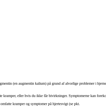
ugmentin (en augmentin kalium) på grund af alvorlige problemer i hjern
utte kramper, eller hvis du ikke får bivirkninger. Symptomerne kan forek
n omfatte kramper og symptomer på hjertesvigt (se pkt.