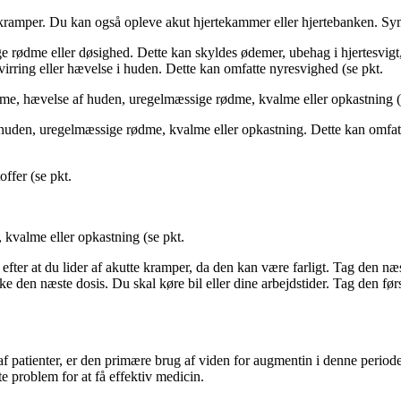
 kramper. Du kan også opleve akut hjertekammer eller hjertebanken. Sy
e rødme eller døsighed. Dette kan skyldes ødemer, ubehag i hjertesvig
irring eller hævelse i huden. Dette kan omfatte nyresvighed (se pkt.
me, hævelse af huden, uregelmæssige rødme, kvalme eller opkastning (
uden, uregelmæssige rødme, kvalme eller opkastning. Dette kan omfatte
offer (se pkt.
 kvalme eller opkastning (se pkt.
efter at du lider af akutte kramper, da den kan være farligt. Tag den næs
den næste dosis. Du skal køre bil eller dine arbejdstider. Tag den førs
patienter, er den primære brug af viden for augmentin i denne periode. D
 problem for at få effektiv medicin.