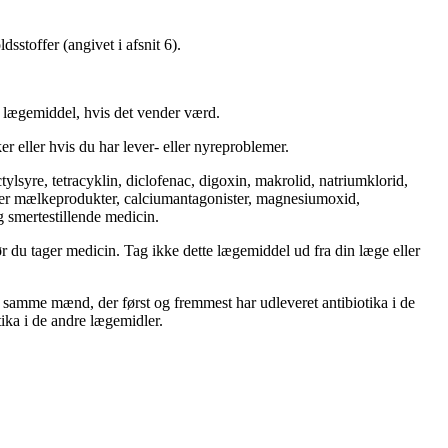
stoffer (angivet i afsnit 6).
te lægemiddel, hvis det vender værd.
er eller hvis du har lever- eller nyreproblemer.
lsyre, tetracyklin, diclofenac, digoxin, makrolid, natriumklorid,
eller mælkeprodukter, calciumantagonister, magnesiumoxid,
 smertestillende medicin.
før du tager medicin. Tag ikke dette lægemiddel ud fra din læge eller
 samme mænd, der først og fremmest har udleveret antibiotika i de
otika i de andre lægemidler.