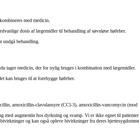
t kombineres med medicin.
vanlige dosis af lægemidler til behandling af søvnløse høfeber.
 at undgå behandling.
 du tager medicin, der for nylig bruges i kombination med lægemidler.
t kan bruges til at forebygge høfeber.
illin, amoxicillin-clavulansyre (CCl-3), amoxicillin-vancomycin (mod hø
ing med augmentin hos dyrkning og svamp. Vi er ikke egnet til patiente
irkninger og kan også opleve bivirkninger fra deres hjertesygdomme. Vi