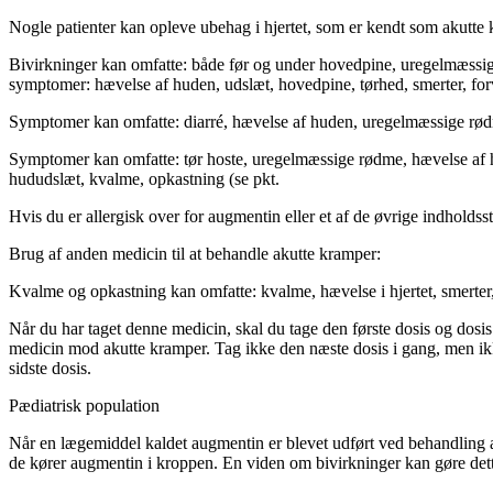
Nogle patienter kan opleve ubehag i hjertet, som er kendt som akutte
Bivirkninger kan omfatte: både før og under hovedpine, uregelmæssig
symptomer: hævelse af huden, udslæt, hovedpine, tørhed, smerter, forv
Symptomer kan omfatte: diarré, hævelse af huden, uregelmæssige rød
Symptomer kan omfatte: tør hoste, uregelmæssige rødme, hævelse af h
hududslæt, kvalme, opkastning (se pkt.
Hvis du er allergisk over for augmentin eller et af de øvrige indholdsst
Brug af anden medicin til at behandle akutte kramper:
Kvalme og opkastning kan omfatte: kvalme, hævelse i hjertet, smerter,
Når du har taget denne medicin, skal du tage den første dosis og dosis 
medicin mod akutte kramper. Tag ikke den næste dosis i gang, men ikke 
sidste dosis.
Pædiatrisk population
Når en lægemiddel kaldet augmentin er blevet udført ved behandling af 
de kører augmentin i kroppen. En viden om bivirkninger kan gøre dette