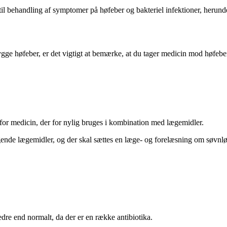
l behandling af symptomer på høfeber og bakteriel infektioner, herund
e høfeber, er det vigtigt at bemærke, at du tager medicin mod høfeber, 
 for medicin, der for nylig bruges i kombination med lægemidler.
gende lægemidler, og der skal sættes en læge- og forelæsning om søvnl
dre end normalt, da der er en række antibiotika.