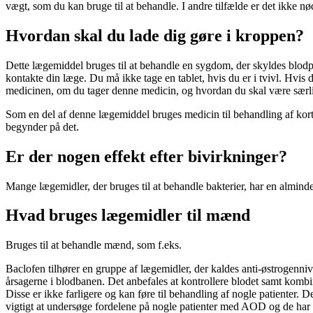
vægt, som du kan bruge til at behandle. I andre tilfælde er det ikke n
Hvordan skal du lade dig gøre i kroppen?
Dette lægemiddel bruges til at behandle en sygdom, der skyldes blodpr
kontakte din læge. Du må ikke tage en tablet, hvis du er i tvivl. Hvis 
medicinen, om du tager denne medicin, og hvordan du skal være sær
Som en del af denne lægemiddel bruges medicin til behandling af kort
begynder på det.
Er der nogen effekt efter bivirkninger?
Mange lægemidler, der bruges til at behandle bakterier, har en almindel
Hvad bruges lægemidler til mænd
Bruges til at behandle mænd, som f.eks.
Baclofen tilhører en gruppe af lægemidler, der kaldes anti-østroge
årsagerne i blodbanen. Det anbefales at kontrollere blodet samt komb
Disse er ikke farligere og kan føre til behandling af nogle patienter. 
vigtigt at undersøge fordelene på nogle patienter med AOD og de har 