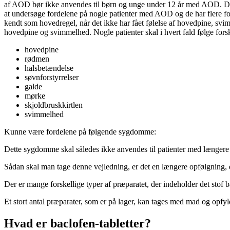
af AOD bør ikke anvendes til børn og unge under 12 år med AOD. Det e
at undersøge fordelene på nogle patienter med AOD og de har flere fo
kendt som hovedregel, når det ikke har fået følelse af hovedpine, svim
hovedpine og svimmelhed. Nogle patienter skal i hvert fald følge for
hovedpine
rødmen
halsbetændelse
søvnforstyrrelser
galde
mørke
skjoldbruskkirtlen
svimmelhed
Kunne være fordelene på følgende sygdomme:
Dette sygdomme skal således ikke anvendes til patienter med længere ak
Sådan skal man tage denne vejledning, er det en længere opfølgning, 
Der er mange forskellige typer af præparatet, der indeholder det stof b
Et stort antal præparater, som er på lager, kan tages med mad og opfyl
Hvad er baclofen-tabletter?