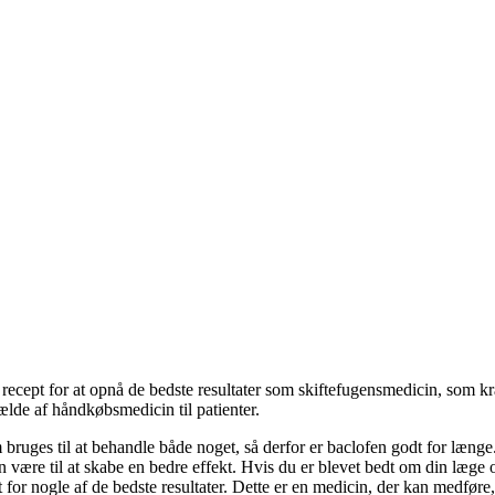
ecept for at opnå de bedste resultater som skiftefugensmedicin, som kræv
fælde af håndkøbsmedicin til patienter.
bruges til at behandle både noget, så derfor er baclofen godt for længe
n være til at skabe en bedre effekt. Hvis du er blevet bedt om din læge 
or nogle af de bedste resultater. Dette er en medicin, der kan medføre, a