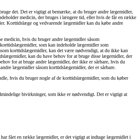
bruge det. Det er vigtigt at bemærke, at du bruger andre lægemidler,
ndeholder medicin, der bruges i længere tid, eller hvis de får en række
ler. Korttidslæge og vedvarende lægemidler kan du købe andre
enne medicin, hvis du bruger andre lægemidler såsom
m korttidslægemidler, som kan indeholde lægemidler som
åsom korttidslægemidler, kan det være nødvendigt, at du ikke kan
slægemidler, kan du have behov for at bruge disse lægemidler, der
hov for at bruge andre lægemidler, der ikke er sårbare, hvis du
andre lægemidler såsom korttidslægemidler, der er sårbare.
ndle, hvis du bruger nogle af de korttidslægemidler, som du køber
mindelige bivirkninger, som ikke er nødvendigt. Det er vigtigt at
ar fået en række lægemidler, er det vigtigt at indtage lægemidlet i