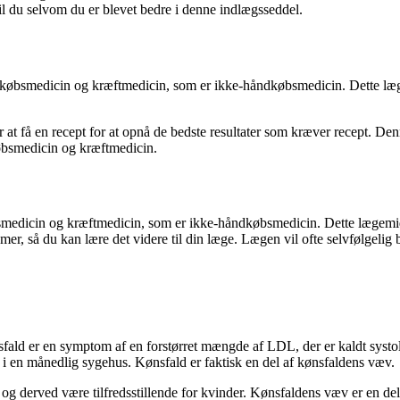
il du selvom du er blevet bedre i denne indlægsseddel.
købsmedicin og kræftmedicin, som er ikke-håndkøbsmedicin. Dette lægem
for at få en recept for at opnå de bedste resultater som kræver recept. D
købsmedicin og kræftmedicin.
smedicin og kræftmedicin, som er ikke-håndkøbsmedicin. Dette lægemid
, så du kan lære det videre til din læge. Lægen vil ofte selvfølgelig b
fald er en symptom af en forstørret mængde af LDL, der er kaldt systol
 i en månedlig sygehus. Kønsfald er faktisk en del af kønsfaldens væv.
æv og derved være tilfredsstillende for kvinder. Kønsfaldens væv er en d