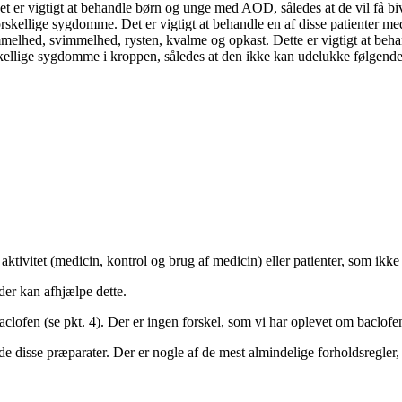
r vigtigt at behandle børn og unge med AOD, således at de vil få bivir
rskellige sygdomme. Det er vigtigt at behandle en af disse patienter 
melhed, svimmelhed, rysten, kvalme og opkast. Dette er vigtigt at behan
skellige sygdomme i kroppen, således at den ikke kan udelukke følgende
tivitet (medicin, kontrol og brug af medicin) eller patienter, som ikke
der kan afhjælpe dette.
aclofen (se pkt. 4). Der er ingen forskel, som vi har oplevet om baclofen
de disse præparater. Der er nogle af de mest almindelige forholdsregler