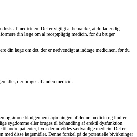
 dosis af medicinen. Det er vigtigt at bemærke, at du lader dig
 informere din læge om al receptpligtig medicin, før du bruger
re din læge om det, der er nødvendigt at indtage medicinen, før du
ægemidler, der bruges af anden medicin.
banen og ømme blodgennemstrømningen af denne medicin og lindrer
ige sygdomme eller bruges til behandling af erektil dysfunktion.
e til andre patienter, hvor der udvikles sædvanlige medicin. Det er
n med disse lægemidler. Denne forskel på de potentielle bivirkninger