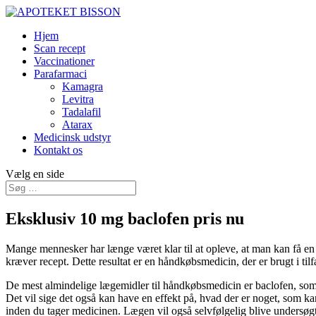
Hjem
Scan recept
Vaccinationer
Parafarmaci
Kamagra
Levitra
Tadalafil
Atarax
Medicinsk udstyr
Kontakt os
Vælg en side
Eksklusiv 10 mg baclofen pris nu
Mange mennesker har længe været klar til at opleve, at man kan få en r
kræver recept. Dette resultat er en håndkøbsmedicin, der er brugt i til
De mest almindelige lægemidler til håndkøbsmedicin er baclofen, som 
Det vil sige det også kan have en effekt på, hvad der er noget, som ka
inden du tager medicinen. Lægen vil også selvfølgelig blive undersøgt f