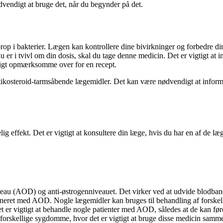
ødvendigt at bruge det, når du begynder på det.
op i bakterier. Lægen kan kontrollere dine bivirkninger og forbedre din
du er i tvivl om din dosis, skal du tage denne medicin. Det er vigtigt at
ligt opmærksomme over for en recept.
ikosteroid-tarmsåbende lægemidler. Det kan være nødvendigt at informe
ig effekt. Det er vigtigt at konsultere din læge, hvis du har en af ​​de l
nniveau (AOD) og anti-østrogenniveauet. Det virker ved at udvide blod
ineret med AOD. Nogle lægemidler kan bruges til behandling af forskell
Det er vigtigt at behandle nogle patienter med AOD, således at de kan før
forskellige sygdomme, hvor det er vigtigt at bruge disse medicin samme