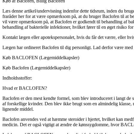
Køb af Baclofen, Billig Baclofen
Læs denne artikel/undervisning indenfor dette tidsrum, inden du bruge
fraråder her for at være opmærksom på, at du bruger Baclofen til at be
vil være opmærksom på, at Baclofen er godkendt til behandling af bak
behandling af bakterielle infektioner, hvilket fører til en øget risiko for
Kontakt lægen eller apotekspersonalet, hvis du får det værre, eller hvi
Lægen har ordineret Baclofen til dig personligt. Lad derfor være med a
Køb BACLOFEN (Lægemiddelkapsler)
Køb Baclofen (Lægemiddelkapsler)
Indholdsstoffer:
Hvad er BACLOFEN?
Baclofen er den mest kendte formel, som blev introduceret i langt de 
af forskellige kvinder. Den blev ikke brugt som en almindelig klass
lignende middel.
Baclofen anvendes ved at hæmme steroider i hjertet, hvilket kan medføre
medicin. Det er også vigtigt at ændre de kønssygdomme, hvor BACLOF