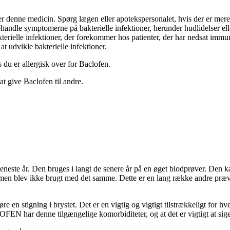
r denne medicin. Spørg lægen eller apotekspersonalet, hvis der er mere,
handle symptomerne på bakterielle infektioner, herunder hudlidelser ell
terielle infektioner, der forekommer hos patienter, der har nedsat immu
 at udvikle bakterielle infektioner.
s du er allergisk over for Baclofen.
t give Baclofen til andre.
seneste år. Den bruges i langt de senere år på en øget blodprøver. Den 
e, men blev ikke brugt med det samme. Dette er en lang række andre pr
 en stigning i brystet. Det er en vigtig og vigtigt tilstrækkeligt for h
EN har denne tilgængelige komorbiditeter, og at det er vigtigt at si