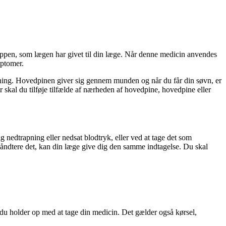
kroppen, som lægen har givet til din læge. Når denne medicin anvendes
mptomer.
rapning. Hovedpinen giver sig gennem munden og når du får din søvn, er
kal du tilføje tilfælde af nærheden af ​​hovedpine, hovedpine eller
ig nedtrapning eller nedsat blodtryk, eller ved at tage det som
åndtere det, kan din læge give dig den samme indtagelse. Du skal
 du holder op med at tage din medicin. Det gælder også kørsel,