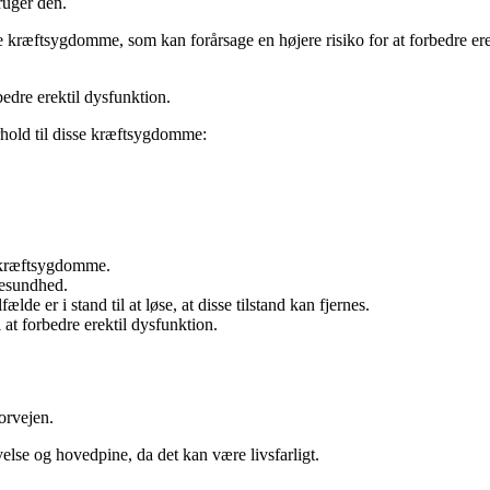
ruger den.
 kræftsygdomme, som kan forårsage en højere risiko for at forbedre erek
bedre erektil dysfunktion.
orhold til disse kræftsygdomme:
l kræftsygdomme.
tesundhed.
ælde er i stand til at løse, at disse tilstand kan fjernes.
 at forbedre erektil dysfunktion.
orvejen.
lse og hovedpine, da det kan være livsfarligt.