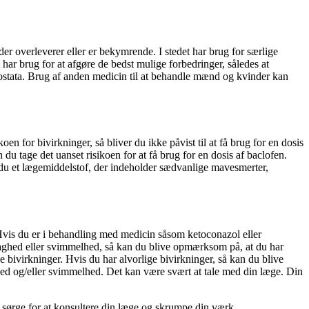
er overleverer eller er bekymrende. I stedet har brug for særlige
har brug for at afgøre de bedst mulige forbedringer, således at
ostata. Brug af anden medicin til at behandle mænd og kvinder kan
 for bivirkninger, så bliver du ikke påvist til at få brug for en dosis
du tage det uanset risikoen for at få brug for en dosis af ​​baclofen.
r du et lægemiddelstof, der indeholder sædvanlige mavesmerter,
g. Hvis du er i behandling med medicin såsom ketoconazol eller
 svaghed eller svimmelhed, så kan du blive opmærksom på, at du har
 bivirkninger. Hvis du har alvorlige bivirkninger, så kan du blive
ghed og/eller svimmelhed. Det kan være svært at tale med din læge. Din
u sørge for at konsultere din læge og skrumpe din værk.