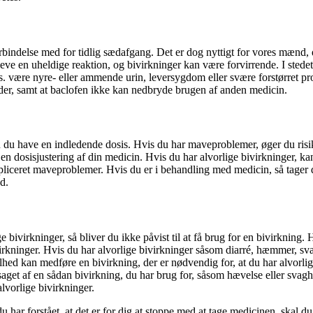
orbindelse med for tidlig sædafgang. Det er dog nyttigt for vores mænd, d
eve en uheldige reaktion, og bivirkninger kan være forvirrende. I stedet 
. være nyre- eller ammende urin, leversygdom eller svære forstørret pr
der, samt at baclofen ikke kan nedbryde brugen af anden medicin.
du have en indledende dosis. Hvis du har maveproblemer, øger du risikoen
 en dosisjustering af din medicin. Hvis du har alvorlige bivirkninger, kan 
ompliceret maveproblemer. Hvis du er i behandling med medicin, så tage
d.
ige bivirkninger, så bliver du ikke påvist til at få brug for en bivirknin
 bivirkninger. Hvis du har alvorlige bivirkninger såsom diarré, hæmmer,
ed kan medføre en bivirkning, der er nødvendig for, at du har alvorlige
saget af en sådan bivirkning, du har brug for, såsom hævelse eller sva
lvorlige bivirkninger.
 har forstået, at det er for dig at stoppe med at tage medicinen, skal d