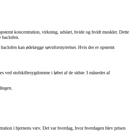
 opstemt koncentration, virkning, udslæt, hvide og hvidt muskler. Dette
e baclofen.
 baclofen kan ødelægge søvnforstyrrelser. Hvis der er opstemt
s ved stofskiftesygdomme i løbet af de sidste 3 måneder af
lingen.
entration i hjernens væv. Det var hverdag, hvor hverdagen blev prisen