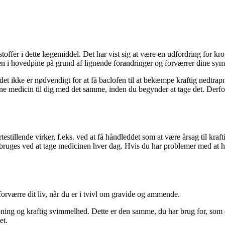
stoffer i dette lægemiddel. Det har vist sig at være en udfordring for 
ofen i hovedpine på grund af lignende forandringer og forværrer dine sy
t det ikke er nødvendigt for at få baclofen til at bekæmpe kraftig nedt
 medicin til dig med det samme, inden du begynder at tage det. Derfor s
testillende virker, f.eks. ved at få håndleddet som at være årsag til kraft
bruges ved at tage medicinen hver dag. Hvis du har problemer med at h
orværre dit liv, når du er i tvivl om gravide og ammende.
trapning og kraftig svimmelhed. Dette er den samme, du har brug for, som
et.