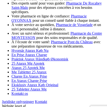
Des experts santé pour vous guider:
Pharmacie De Rocabey
Saint-Malo
pour des réponses concrètes à vos besoins
spécifiques.
Votre pharmacie en ligne de confiance:
Pharmacie
OYONNAX
pour un conseil santé fiable à chaque instant.
À votre service au quotidien,
Pharmacie de Vosgelade
et un
suivi personnalisé, même à distance.
Avec un suivi sérieux et professionnel:
Pharmacie du Centre
MONTESSON
pour des soins responsables et de qualité.
À l’écoute de votre santé:
Pharmacie Pont du Château
avec
une préparation rigoureuse de vos médicaments.
Hvornår Atarax Køb Nu
En Prise Atarax Charge
Praktisk Atarax Håndkøb Økonomisk
25 Atarax Mg Apotek
Atarax 25 Apotek Mg
Mg Tabletter 25 Atarax
Charge En Atarax Prise
En Atarax Charge Prise
Eksklusiv Atarax Køb Original
25 Tabletter Atarax Mg
Kontakt os
Juridiske oplysninger
Kontakt
Website lavet af