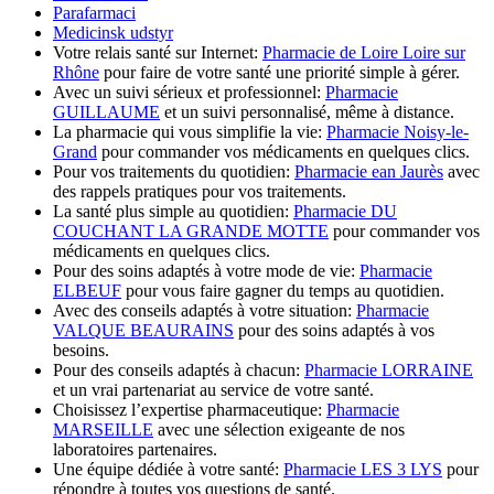
Parafarmaci
Medicinsk udstyr
Votre relais santé sur Internet:
Pharmacie de Loire Loire sur
Rhône
pour faire de votre santé une priorité simple à gérer.
Avec un suivi sérieux et professionnel:
Pharmacie
GUILLAUME
et un suivi personnalisé, même à distance.
La pharmacie qui vous simplifie la vie:
Pharmacie Noisy-le-
Grand
pour commander vos médicaments en quelques clics.
Pour vos traitements du quotidien:
Pharmacie ean Jaurès
avec
des rappels pratiques pour vos traitements.
La santé plus simple au quotidien:
Pharmacie DU
COUCHANT LA GRANDE MOTTE
pour commander vos
médicaments en quelques clics.
Pour des soins adaptés à votre mode de vie:
Pharmacie
ELBEUF
pour vous faire gagner du temps au quotidien.
Avec des conseils adaptés à votre situation:
Pharmacie
VALQUE BEAURAINS
pour des soins adaptés à vos
besoins.
Pour des conseils adaptés à chacun:
Pharmacie LORRAINE
et un vrai partenariat au service de votre santé.
Choisissez l’expertise pharmaceutique:
Pharmacie
MARSEILLE
avec une sélection exigeante de nos
laboratoires partenaires.
Une équipe dédiée à votre santé:
Pharmacie LES 3 LYS
pour
répondre à toutes vos questions de santé.