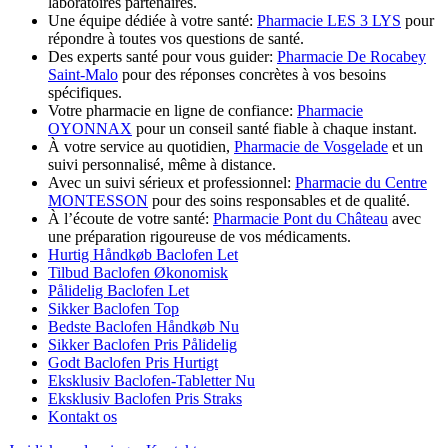
laboratoires partenaires.
Une équipe dédiée à votre santé:
Pharmacie LES 3 LYS
pour
répondre à toutes vos questions de santé.
Des experts santé pour vous guider:
Pharmacie De Rocabey
Saint-Malo
pour des réponses concrètes à vos besoins
spécifiques.
Votre pharmacie en ligne de confiance:
Pharmacie
OYONNAX
pour un conseil santé fiable à chaque instant.
À votre service au quotidien,
Pharmacie de Vosgelade
et un
suivi personnalisé, même à distance.
Avec un suivi sérieux et professionnel:
Pharmacie du Centre
MONTESSON
pour des soins responsables et de qualité.
À l’écoute de votre santé:
Pharmacie Pont du Château
avec
une préparation rigoureuse de vos médicaments.
Hurtig Håndkøb Baclofen Let
Tilbud Baclofen Økonomisk
Pålidelig Baclofen Let
Sikker Baclofen Top
Bedste Baclofen Håndkøb Nu
Sikker Baclofen Pris Pålidelig
Godt Baclofen Pris Hurtigt
Eksklusiv Baclofen-Tabletter Nu
Eksklusiv Baclofen Pris Straks
Kontakt os