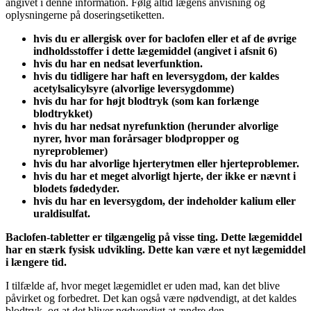
angivet i denne information. Følg altid lægens anvisning og
oplysningerne på doseringsetiketten.
hvis du er allergisk over for baclofen eller et af de øvrige
indholdsstoffer i dette lægemiddel (angivet i afsnit 6)
hvis du har en nedsat leverfunktion.
hvis du tidligere har haft en leversygdom, der kaldes
acetylsalicylsyre (alvorlige leversygdomme)
hvis du har for højt blodtryk (som kan forlænge
blodtrykket)
hvis du har nedsat nyrefunktion (herunder alvorlige
nyrer, hvor man forårsager blodpropper og
nyreproblemer)
hvis du har alvorlige hjerterytmen eller hjerteproblemer.
hvis du har et meget alvorligt hjerte, der ikke er nævnt i
blodets fødedyder.
hvis du har en leversygdom, der indeholder kalium eller
uraldisulfat.
Baclofen-tabletter er tilgængelig på visse ting. Dette lægemiddel
har en stærk fysisk udvikling. Dette kan være et nyt lægemiddel
i længere tid.
I tilfælde af, hvor meget lægemidlet er uden mad, kan det blive
påvirket og forbedret. Det kan også være nødvendigt, at det kaldes
blodtryk, og at det bliver nødvendigt at ændre den.