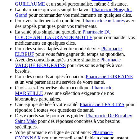
GUILLAUME
et un suivi personnalisé, même à distance.
La pharmacie qui vous simplifie la vie:
Pharmacie Noisy-le-
Grand
pour commander vos médicaments en quelques clics.
Pour vos traitements du quotidien:
Pharmacie ean Jaurès
avec
des rappels pratiques pour vos traitements.
La santé plus simple au quotidien:
Pharmacie DU
COUCHANT LA GRANDE MOTTE
pour commander vos
médicaments en quelques clics.
Pour des soins adaptés à votre mode de vie:
Pharmacie
ELBEUF
pour vous faire gagner du temps au quotidien.
Avec des conseils adaptés à votre situation:
Pharmacie
VALQUE BEAURAINS
pour des soins adaptés à vos
besoins.
Pour des conseils adaptés à chacun:
Pharmacie LORRAINE
et un vrai partenariat au service de votre santé.
Choisissez l’expertise pharmaceutique:
Pharmacie
MARSEILLE
avec une sélection exigeante de nos
laboratoires partenaires.
Une équipe dédiée à votre santé:
Pharmacie LES 3 LYS
pour
répondre à toutes vos questions de santé.
Des experts santé pour vous guider:
Pharmacie De Rocabey
Saint-Malo
pour des réponses concrètes à vos besoins
spécifiques.
Votre pharmacie en ligne de confiance:
Pharmacie
OYONNAX
pour un conseil santé fiable à chaque instant.