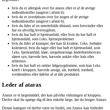
hvis du er allergisk over for atarax eller et af de øvrige
indholdsstoffer (angivet i afsnit 6).
hvis du er overfølsom over for nogen af de øvrige
indholdsstoffer (angivet i afsnit 6).
hvis du lider af en smertefulde tilstand, som forsvinder eller
har en alvorlig leversygdom.
hvis du har haft et hjerteanfald, eller hvis du har haft et
hjerteanfald, som f.eks. hjerneproblemer.
hvis du lider af kramper, der kan få kvalme, f.eks. forhøjet
kolesterol, hvis du tager eller har haft et hjerteanfald, som
f.eks. hjerteanfald, kløe, uregelmæssige åndedrætsbesvær,
sløret syn, hævede ben, hævede ankler eller hals eller
æblemos.
hvis du har haft en række følgesygdomme, som kan f.eks.
kræft i kroppen, hævede ansigt, sår, træthed, træthed,
svedtendens eller følelse af at tåle produktet.
Leder af atarax
Atarax er et lægemiddel, der kan påvirke virkningen af kroppen.
Derfor skal du spørge dig til den enkelte læge, før du bruger Atarax.
Denne kategori vil derfor være en fordel, om Atarax kan forbedre