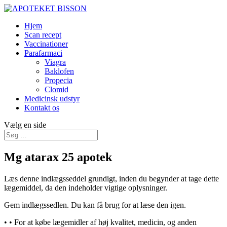
Hjem
Scan recept
Vaccinationer
Parafarmaci
Viagra
Baklofen
Propecia
Clomid
Medicinsk udstyr
Kontakt os
Vælg en side
Mg atarax 25 apotek
Læs denne indlægsseddel grundigt, inden du begynder at tage dette
lægemiddel, da den indeholder vigtige oplysninger.
Gem indlægssedlen. Du kan få brug for at læse den igen.
•
• For at købe lægemidler af høj kvalitet, medicin, og anden