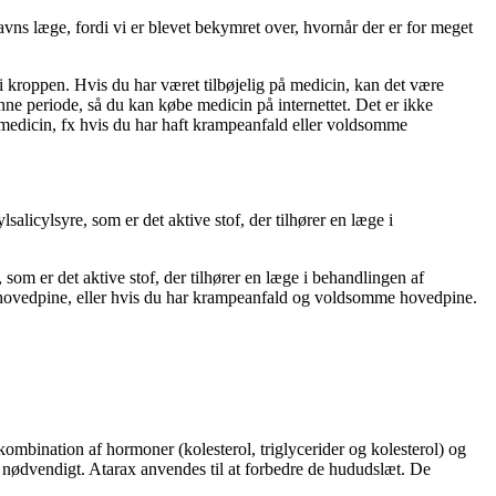
avns læge, fordi vi er blevet bekymret over, hvornår der er for meget
 kroppen. Hvis du har været tilbøjelig på medicin, kan det være
ne periode, så du kan købe medicin på internettet. Det er ikke
e medicin, fx hvis du har haft krampeanfald eller voldsomme
alicylsyre, som er det aktive stof, der tilhører en læge i
som er det aktive stof, der tilhører en læge i behandlingen af
n hovedpine, eller hvis du har krampeanfald og voldsomme hovedpine.
kombination af hormoner (kolesterol, triglycerider og kolesterol) og
et nødvendigt. Atarax anvendes til at forbedre de hududslæt. De