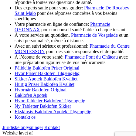
répondre à toutes vos questions de santé.
Des experts santé pour vous guider:
Pharmacie De Rocabey
Saint-Malo
pour des réponses concrètes à vos besoins
spécifiques.
Votre pharmacie en ligne de confiance:
Pharmacie
OYONNAX
pour un conseil santé fiable à chaque instant.
À votre service au quotidien,
Pharmacie de Vosgelade
et un
suivi personnalisé, même à distance.
Avec un suivi sérieux et professionnel:
Pharmacie du Centre
MONTESSON
pour des soins responsables et de qualité.
À l’écoute de votre santé:
Pharmacie Pont du Château
avec
une préparation rigoureuse de vos médicaments.
Pålidelig Baklofen Priser Original
Hvor Priser Baklofen Tilgængelig
Sikker Apotek Baklofen Kvalitet
Hurtig Priser Baklofen Kvalitet
Hvornår Baklofen Original
Baklofen Apotek
Hvor Tabletter Baklofen Tilgængelig
Ny Tabletter Baklofen Sikker
Eksklusiv Baklofen Apotek Tilgængelig
Kontakt os
Juridiske oplysninger
Kontakt
Website lavet af