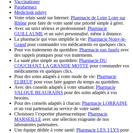
Vaccinationer
Parafarmaci
Medicinsk udstyr
Votre relais santé sur Internet:
Pharmacie de Loire Loire sur
Rhône
pour faire de votre santé une priorité simple à gérer.
Avec un suivi sérieux et professionnel:
Pharmacie
GUILLAUME
et un suivi personnalisé, même à distance.
La pharmacie qui vous simplifie la vie:
Pharmacie Noisy-le-
Grand
pour commander vos médicaments en quelques clics.
Pour vos traitements du quotidien:
Pharmacie ean Jaurès
avec
des rappels pratiques pour vos traitements.
La santé plus simple au quotidien:
Pharmacie DU
COUCHANT LA GRANDE MOTTE
pour commander vos
médicaments en quelques clics.
Pour des soins adaptés à votre mode de vie:
Pharmacie
ELBEUF
pour vous faire gagner du temps au quotidien.
Avec des conseils adaptés à votre situation:
Pharmacie
VALQUE BEAURAINS
pour des soins adaptés à vos
besoins.
Pour des conseils adaptés à chacun:
Pharmacie LORRAINE
et un vrai partenariat au service de votre santé.
Choisissez l’expertise pharmaceutique:
Pharmacie
MARSEILLE
avec une sélection exigeante de nos
laboratoires partenaires.
Une équipe dédiée à votre santé:
Pharmacie LES 3 LYS
pour