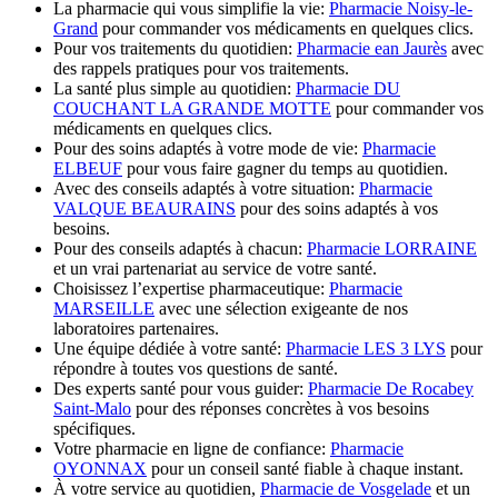
La pharmacie qui vous simplifie la vie:
Pharmacie Noisy-le-
Grand
pour commander vos médicaments en quelques clics.
Pour vos traitements du quotidien:
Pharmacie ean Jaurès
avec
des rappels pratiques pour vos traitements.
La santé plus simple au quotidien:
Pharmacie DU
COUCHANT LA GRANDE MOTTE
pour commander vos
médicaments en quelques clics.
Pour des soins adaptés à votre mode de vie:
Pharmacie
ELBEUF
pour vous faire gagner du temps au quotidien.
Avec des conseils adaptés à votre situation:
Pharmacie
VALQUE BEAURAINS
pour des soins adaptés à vos
besoins.
Pour des conseils adaptés à chacun:
Pharmacie LORRAINE
et un vrai partenariat au service de votre santé.
Choisissez l’expertise pharmaceutique:
Pharmacie
MARSEILLE
avec une sélection exigeante de nos
laboratoires partenaires.
Une équipe dédiée à votre santé:
Pharmacie LES 3 LYS
pour
répondre à toutes vos questions de santé.
Des experts santé pour vous guider:
Pharmacie De Rocabey
Saint-Malo
pour des réponses concrètes à vos besoins
spécifiques.
Votre pharmacie en ligne de confiance:
Pharmacie
OYONNAX
pour un conseil santé fiable à chaque instant.
À votre service au quotidien,
Pharmacie de Vosgelade
et un