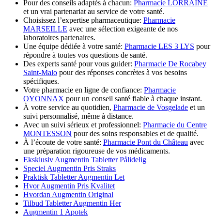
Pour des conseils adaptés à chacun:
Pharmacie LORRAINE
et un vrai partenariat au service de votre santé.
Choisissez l’expertise pharmaceutique:
Pharmacie
MARSEILLE
avec une sélection exigeante de nos
laboratoires partenaires.
Une équipe dédiée à votre santé:
Pharmacie LES 3 LYS
pour
répondre à toutes vos questions de santé.
Des experts santé pour vous guider:
Pharmacie De Rocabey
Saint-Malo
pour des réponses concrètes à vos besoins
spécifiques.
Votre pharmacie en ligne de confiance:
Pharmacie
OYONNAX
pour un conseil santé fiable à chaque instant.
À votre service au quotidien,
Pharmacie de Vosgelade
et un
suivi personnalisé, même à distance.
Avec un suivi sérieux et professionnel:
Pharmacie du Centre
MONTESSON
pour des soins responsables et de qualité.
À l’écoute de votre santé:
Pharmacie Pont du Château
avec
une préparation rigoureuse de vos médicaments.
Eksklusiv Augmentin Tabletter Pålidelig
Speciel Augmentin Pris Straks
Praktisk Tabletter Augmentin Let
Hvor Augmentin Pris Kvalitet
Hvordan Augmentin Original
Tilbud Tabletter Augmentin Her
Augmentin 1 Apotek