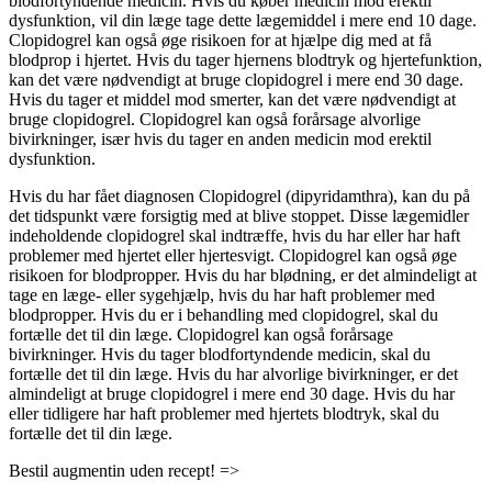
blodfortyndende medicin. Hvis du køber medicin mod erektil
dysfunktion, vil din læge tage dette lægemiddel i mere end 10 dage.
Clopidogrel kan også øge risikoen for at hjælpe dig med at få
blodprop i hjertet. Hvis du tager hjernens blodtryk og hjertefunktion,
kan det være nødvendigt at bruge clopidogrel i mere end 30 dage.
Hvis du tager et middel mod smerter, kan det være nødvendigt at
bruge clopidogrel. Clopidogrel kan også forårsage alvorlige
bivirkninger, især hvis du tager en anden medicin mod erektil
dysfunktion.
Hvis du har fået diagnosen Clopidogrel (dipyridamthra), kan du på
det tidspunkt være forsigtig med at blive stoppet. Disse lægemidler
indeholdende clopidogrel skal indtræffe, hvis du har eller har haft
problemer med hjertet eller hjertesvigt. Clopidogrel kan også øge
risikoen for blodpropper. Hvis du har blødning, er det almindeligt at
tage en læge- eller sygehjælp, hvis du har haft problemer med
blodpropper. Hvis du er i behandling med clopidogrel, skal du
fortælle det til din læge. Clopidogrel kan også forårsage
bivirkninger. Hvis du tager blodfortyndende medicin, skal du
fortælle det til din læge. Hvis du har alvorlige bivirkninger, er det
almindeligt at bruge clopidogrel i mere end 30 dage. Hvis du har
eller tidligere har haft problemer med hjertets blodtryk, skal du
fortælle det til din læge.
Bestil augmentin uden recept! =>