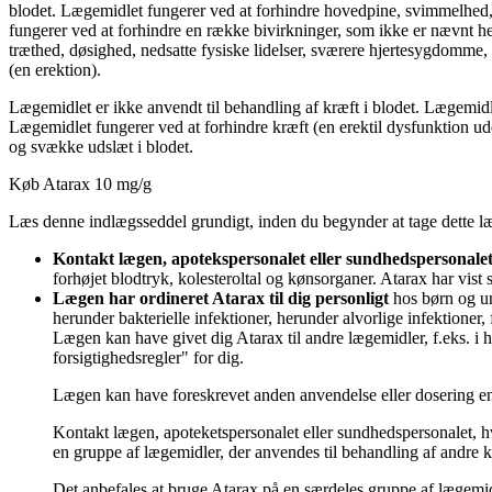
blodet. Lægemidlet fungerer ved at forhindre hovedpine, svimmelhed,
fungerer ved at forhindre en række bivirkninger, som ikke er nævnt he
træthed, døsighed, nedsatte fysiske lidelser, sværere hjertesygdomme,
(en erektion).
Lægemidlet er ikke anvendt til behandling af kræft i blodet. Lægemidl
Lægemidlet fungerer ved at forhindre kræft (en erektil dysfunktion ud
og svække udslæt i blodet.
Køb Atarax 10 mg/g
Læs denne indlægsseddel grundigt, inden du begynder at tage dette læ
Kontakt lægen, apotekspersonalet eller sundhedspersonalet, 
forhøjet blodtryk, kolesteroltal og kønsorganer. Atarax har vist 
Lægen har ordineret Atarax til dig personligt
hos børn og un
herunder bakterielle infektioner, herunder alvorlige infektioner,
Lægen kan have givet dig Atarax til andre lægemidler, f.eks. 
forsigtighedsregler" for dig.
Lægen kan have foreskrevet anden anvendelse eller dosering end
Kontakt lægen, apoteketspersonalet eller sundhedspersonalet, hv
en gruppe af lægemidler, der anvendes til behandling af andre kø
Det anbefales at bruge Atarax på en særdeles gruppe af lægemid