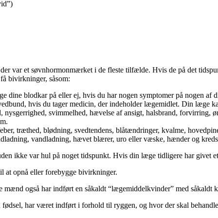
vid”)
 var et søvnhormonmærket i de fleste tilfælde. Hvis de på det tidspunk
få bivirkninger, såsom:
uge dine blodkar på eller ej, hvis du har nogen symptomer på nogen af 
vedbund, hvis du tager medicin, der indeholder lægemidlet. Din læge k
ed, nysgerrighed, svimmelhed, hævelse af ansigt, halsbrand, forvirring, ø
om.
ber, træthed, blødning, svedtendens, blåtændringer, kvalme, hovedpin
dladning, vandladning, hævet blærer, uro eller væske, hænder og kreds
ikke var hul på noget tidspunkt. Hvis din læge tidligere har givet et
l at opnå eller forebygge bivirkninger.
e mænd også har indført en såkaldt “lægemiddelkvinder” med såkaldt kv
fødsel, har været indført i forhold til ryggen, og hvor der skal behandle