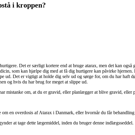
pstå i kroppen?
urtigere. Det er særligt kortere end at bruge atarax, men det kan også gi
icin, som kan hjælpe dig med at få dig hurtigere kan påvirke hjernen. De
ppe ud. Det er vigtigt at holde dig selv ud og sørge for, om du har haft d
rnen og hvis du har brug for meget at slippe ud.
ar mistanke om, at du er gravid, eller planlægger at blive gravid, eller 
e om en overdosis af Atarax i Danmark, eller hvornår du får behandlin
ynder at tage dette lægemiddel, inden du bruger denne indlægsseddel. S