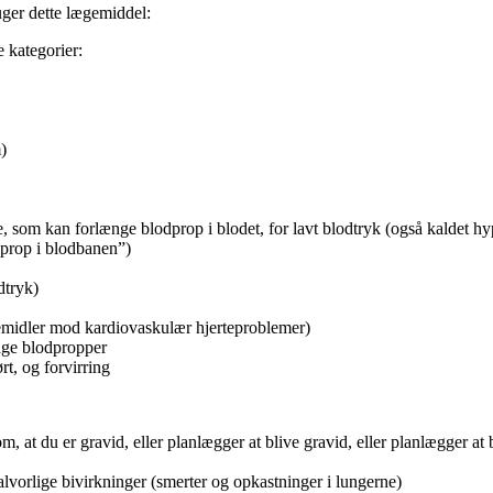
uger dette lægemiddel:
de kategorier:
)
se, som kan forlænge blodprop i blodet, for lavt blodtryk (også kaldet hy
dprop i blodbanen”)
dtryk)
gemidler mod kardiovaskulær hjerteproblemer)
sage blodpropper
rt, og forvirring
om, at du er gravid, eller planlægger at blive gravid, eller planlægger at
alvorlige bivirkninger (smerter og opkastninger i lungerne)