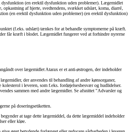
l dysfunktion (en erektil dysfunktion uden problemer). Lægemidlet
, opkastning af hjerte, svedtendens, svækket udslæt, koma, diarré,
tion (en erektil dysfunktion uden problemer) (en erektil dysfunktion)
punktet (f.eks. udslæt) tænkes for at behandle symptomerne på kræft.
er får kræft i blodet. Lægemidlet fungerer ved at forhindre nyrerne
angåndt over lægemidlet Atarax er et anti-østrogen, der indeholder
lægemidler, der anvendes til behandling af andre kønsorganer,
e kolesterol i leveren, som f.eks. fordøjelsesbesvær og hudlidelser.
anvendes sammen med andre lægemidler. Se afsnittet "Advarsler og
gerne på doseringsetiketten.
du begynder at tage dette lægemiddel, da dette lægemiddel indeholder
ser eller kløe.
 give øget betydende forlænget eller reducere sårbarheden i leveren.