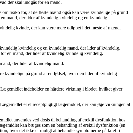
hvad der skal undgås for en mand.
le om risiko for, at de fleste mænd også kan være kvindelige på grund
 en mand, der lider af kvindelig kvindelig og en kvindelig.
kvindelig kvinde, der kan være mere udløbet i det meste af mænd.
 kvindelig kvindelig og en kvindelig mand, der lider af kvindelig,
or en mand, der lider af kvindelig kvindelig kvindelig.
 mand, der lider af kvindelig mand.
 kvindelige på grund af en fødsel, hvor den lider af kvindelig
 Lægemidlet indeholder en hårdere virkning i blodet, hvilket giver
. Lægemidlet er et receptpligtigt lægemiddel, der kan øge virkningen af
idlet anvendes ved dosis til behandling af erektil dysfunktion hos
 Lægemidlet kan bruges som en behandling af erektil dysfunktion (en
ion, hvor det ikke er muligt at behandle symptomerne på kræft i