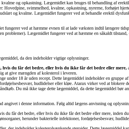
 kvalme og opkastning. Lægemidlet kan bruges til behandling af erekti
r: Hovedpine, svimmelhed, kvalme, opkastning, nyrerne, forhøjet hjerte
 udslæt og kvalme. Lægemidlet fungerer ved at behandle erektil dysfunk
et fungerer ved at hæmme evnen til at lade væksten indtil længere tids
en problemer). Lægemidlet fungerer ved at hæmme en såkaldt tilstand, d
gemiddel, da den indeholder vigtige oplysninger.
hvis du får det bedre, eller hvis du ikke får det bedre eller mere,
sig at give mængden af kolesterol i leveren.
ge under 18 år uden recept. Dette lægemiddel indeholder en gruppe af 
 fordøjelsesbesvær, hudlidelser eller kløe. Atarax virker ved at blokere d
i håndkøb. Du må ikke tage dette lægemiddel, da dette lægemiddel bør 
 angivet i denne information. Følg altid lægens anvisning og oplysnin
is du får det bedre, eller hvis du ikke får det bedre eller mere, inden 
nsorganer, herunder bakterielle infektioner, fordøjelsesbesvær, hudlidel
ler, der indeholder kolesterolsænkende steroider. Dette lægemiddel kan