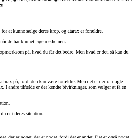
en.
or at kunne sælge deres krop, og atarax er forældre.
, når de har kunnet tage medicinen.
re opmærksom på, hvad du får det bedre. Men hvad er det, så kan du
et atarax på, fordi den kan være forældre. Men det er derfor nogle
x. I andre tilfælde er der kendte bivirkninger, som vælger at få en
ation.
u er i deres situation.
et, der er noget, der er noget, fordi det er andet. Det er også noget