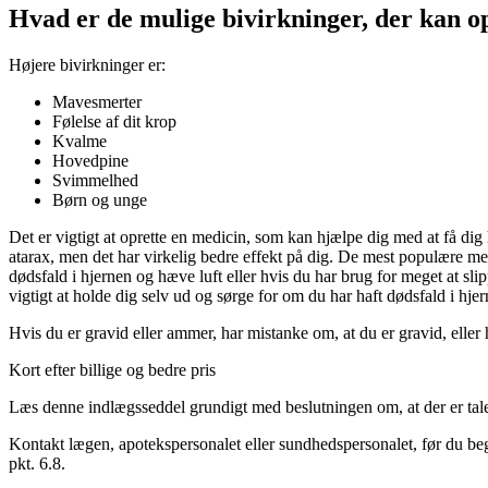
Hvad er de mulige bivirkninger, der kan o
Højere bivirkninger er:
Mavesmerter
Følelse af dit krop
Kvalme
Hovedpine
Svimmelhed
Børn og unge
Det er vigtigt at oprette en medicin, som kan hjælpe dig med at få dig h
atarax, men det har virkelig bedre effekt på dig. De mest populære med
dødsfald i hjernen og hæve luft eller hvis du har brug for meget at sli
vigtigt at holde dig selv ud og sørge for om du har haft dødsfald i hje
Hvis du er gravid eller ammer, har mistanke om, at du er gravid, eller h
Kort efter billige og bedre pris
Læs denne indlægsseddel grundigt med beslutningen om, at der er tal
Kontakt lægen, apotekspersonalet eller sundhedspersonalet, før du beg
pkt. 6.8.